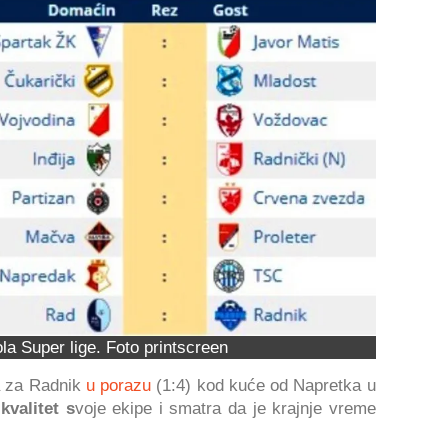
ola Super lige. Foto printscreen
la za Radnik
u porazu
(1:4) kod kuće od Napretka u
kvalitet s
voje ekipe i smatra da je krajnje vreme