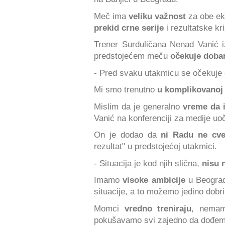
Meč ima
veliku važnost
za obe ek
prekid crne serije
i rezultatske kr
Trener Surduličana Nenad Vanić i
predstojećem meču
očekuje dobar
- Pred svaku utakmicu se očekuje 
Mi smo trenutno
u komplikovanoj 
Mislim da je generalno
vreme da i
Vanić na konferenciji za medije uo
On je dodao da
ni Radu ne cve
rezultat" u predstojećoj utakmici.
- Situacija je kod njih slična,
nisu n
Imamo
visoke ambicije
u Beogra
situacije, a to možemo jedino dobr
Momci
vredno treniraju
, nemam
pokušavamo svi zajedno da dođemo 