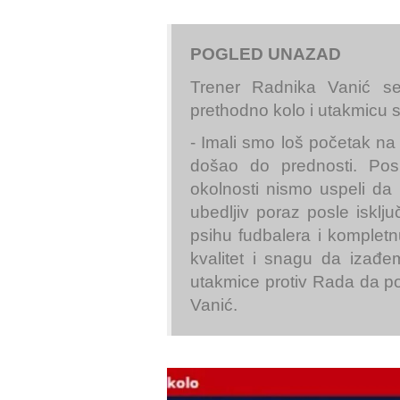
POGLED UNAZAD
Trener Radnika Vanić se
prethodno kolo i utakmicu
- Imali smo loš početak na 
došao do prednosti. Pos
okolnosti nismo uspeli da
ubedljiv poraz posle isklj
psihu fudbalera i komplet
kvalitet i snagu da iza
utakmice protiv Rada da p
Vanić.