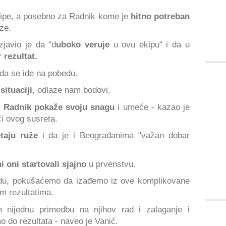
ipe, a posebno za Radnik kome je
hitno potreban
ize.
zjavio je da "d
uboko veruje
u ovu ekipu" i da u
 rezultat.
da se ide na pobedu.
situaciji
, odlaze nam bodovi.
 Radnik pokaže svoju snagu
i umeće - kazao je
či ovog susreta.
taju ruže
i da je i Beograđanima "važan dobar
i oni startovali sjajno
u prvenstvu.
du, pokušaćemo da izađemo iz ove komplikovane
im rezultatima.
 nijednu primedbu na njihov rad i zalaganje i
do rezultata - naveo je Vanić.