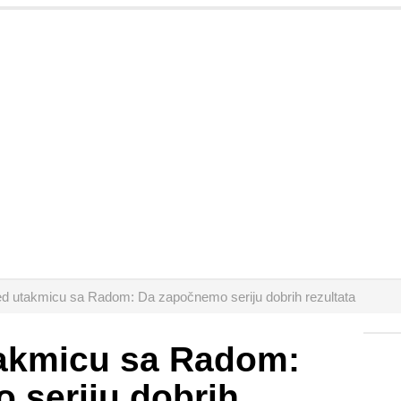
ed utakmicu sa Radom: Da započnemo seriju dobrih rezultata
takmicu sa Radom:
 seriju dobrih