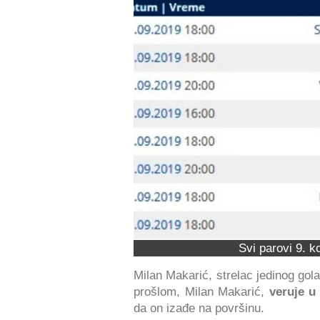
Svi parovi 9. k
Milan Makarić, strelac jedinog go
prošlom, Milan Makarić,
veruje u 
da on izađe na površinu.