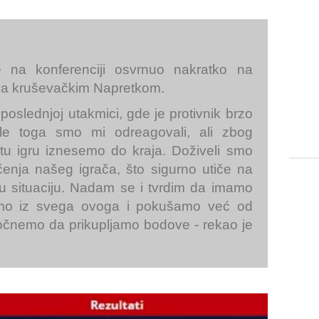
 na konferenciji osvrnuo nakratko na
 sa kruševačkim Napretkom.
poslednjoj utakmici, gde je protivnik brzo
le toga smo mi odreagovali, ali zbog
 tu igru iznesemo do kraja. Doživeli smo
učenja našeg igrača, što sigurno utiče na
nu situaciju. Nadam se i tvrdim da imamo
đemo iz svega ovoga i pokušamo već od
očnemo da prikupljamo bodove - rekao je