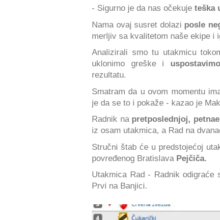
- Sigurno je da nas očekuje
teška 
Nama ovaj susret dolazi
posle ne
merljiv sa kvalitetom naše ekipe i i
Analizirali smo tu utakmicu toko
uklonimo greške i
uspostavim
rezultatu.
Smatram da u ovom momentu i
je da se to i pokaže - kazao je Mak
Radnik na
pretposlednjoj, petnaes
iz osam utakmica, a Rad na dvanae
Stručni štab će u predstojećoj ut
povređenog Bratislava
Pejčiča.
Utakmica Rad - Radnik odigraće 
Prvi na Banjici.