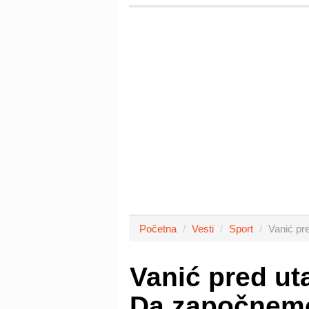
Početna
Vesti
Sport
Vanić pr
Vanić pred u
Da započnemo