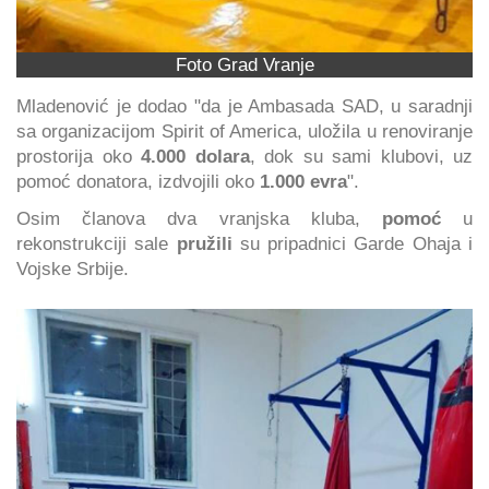
Foto Grad Vranje
Mladenović je dodao "da je Ambasada SAD, u saradnji
sa organizacijom Spirit of America, uložila u renoviranje
prostorija oko
4.000 dolara
, dok su sami klubovi, uz
pomoć donatora, izdvojili oko
1.000 evra
".
Osim članova dva vranjska kluba,
pomoć
u
rekonstrukciji sale
pružili
su pripadnici Garde Ohaja i
Vojske Srbije.