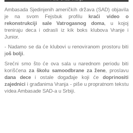
Ambasada Sjedinjenih američkih država (SAD) objavila
je na svom Fejsbuk profilu
kraći video
o
rekonstrukciji sale
Vatrogasnog doma
, u kojoj
treniraju deca i odrasli iz kik boks klubova Vranje i
Junior.
- Nadamo se da će klubovi u renoviranom prostoru biti
j
oš bolji
.
Srećni smo što će ova sala u narednom periodu biti
korišćena
za školu samoodbrane za žene
, proslavu
dana dece
i ostale događaje koji će
doprinositi
zajednici
i građanima Vranja - piše u propratnom tekstu
videa Ambasade SAD-a u Srbiji.