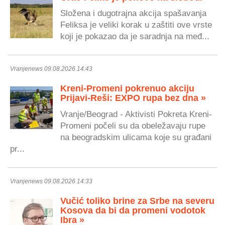
Složena i dugotrajna akcija spašavanja
Feliksa je veliki korak u zaštiti ove vrste
koji je pokazao da je saradnja na međ...
Vranjenews 09.08.2026 14:43
Kreni-Promeni pokrenuo akciju
Prijavi-Reši: EXPO rupa bez dna »
Vranje/Beograd - Aktivisti Pokreta Kreni-
Promeni počeli su da obeležavaju rupe
na beogradskim ulicama koje su građani
pr...
Vranjenews 09.08.2026 14:33
Vučić toliko brine za Srbe na severu
Kosova da bi da promeni vodotok
Ibra »