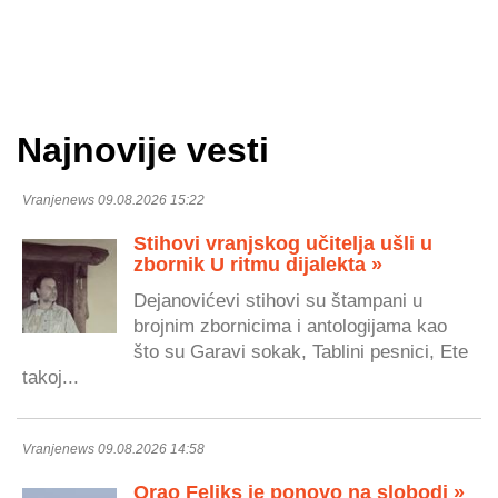
Najnovije vesti
Vranjenews 09.08.2026 15:22
Stihovi vranjskog učitelja ušli u
zbornik U ritmu dijalekta »
Dejanovićevi stihovi su štampani u
brojnim zbornicima i antologijama kao
što su Garavi sokak, Tablini pesnici, Ete
takoj...
Vranjenews 09.08.2026 14:58
Orao Feliks je ponovo na slobodi »