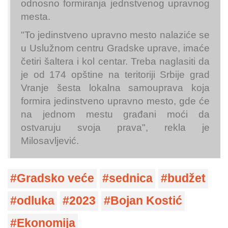
odnosno formiranja jednstvenog upravnog
mesta.
"To jedinstveno upravno mesto nalaziće se
u Uslužnom centru Gradske uprave, imaće
četiri šaltera i kol centar. Treba naglasiti da
je od 174 opštine na teritoriji Srbije grad
Vranje šesta lokalna samouprava koja
formira jedinstveno upravno mesto, gde će
na jednom mestu građani moći da
ostvaruju svoja prava", rekla je
Milosavljević.
Gradsko veće
sednica
budžet
odluka
2023
Bojan Kostić
Ekonomija