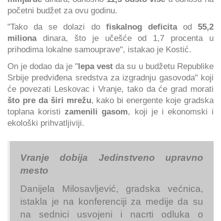
početni budžet za ovu godinu.
"Tako da se dolazi
do
fiskalnog deficita
od
55,2
miliona
dinara, što je učešće od 1,7 procenta u
prihodima lokalne samouprave", istakao je Kostić.
On je dodao da je "
lepa vest
da su u budžetu Republike
Srbije predviđena sredstva za izgradnju gasovoda" koji
će povezati Leskovac i Vranje, tako da će grad morati
što pre da širi mrežu
, kako bi energente koje gradska
toplana koristi
zamenili gasom
, koji je i ekonomski i
ekološki prihvatljiviji.
Vranje dobija Jedinstveno upravno
mesto
Danijela Milosavljević, gradska većnica,
istakla je na konferenciji za medije da su
na sednici usvojeni i nacrti odluka o