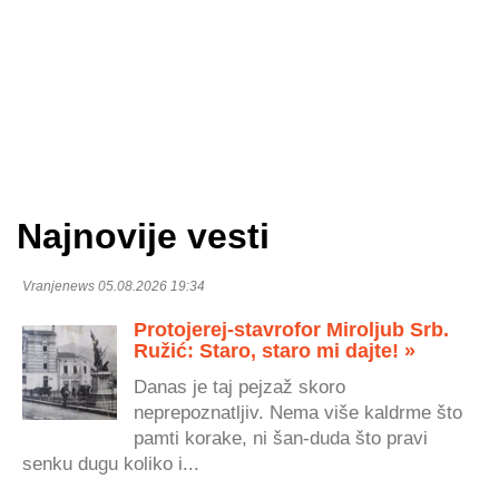
Najnovije vesti
Vranjenews 05.08.2026 19:34
Protojerej-stavrofor Miroljub Srb.
Ružić: Staro, staro mi dajte! »
Danas je taj pejzaž skoro
neprepoznatljiv. Nema više kaldrme što
pamti korake, ni šan-duda što pravi
senku dugu koliko i...