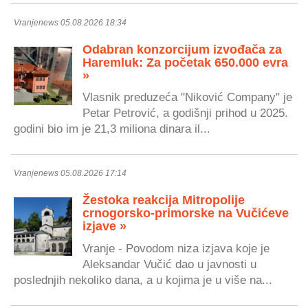
Vranjenews 05.08.2026 18:34
Odabran konzorcijum izvođača za
Haremluk: Za početak 650.000 evra
»
Vlasnik preduzeća "Niković Company" je
Petar Petrović, a godišnji prihod u 2025.
godini bio im je 21,3 miliona dinara il...
Vranjenews 05.08.2026 17:14
Žestoka reakcija Mitropolije
crnogorsko-primorske na Vučićeve
izjave »
Vranje - Povodom niza izjava koje je
Aleksandar Vučić dao u javnosti u
poslednjih nekoliko dana, a u kojima je u više na...