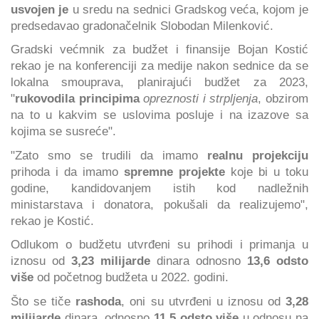
usvojen je
u sredu na sednici Gradskog veća, kojom je
predsedavao gradonačelnik Slobodan Milenković.
Gradski većmnik za budžet i finansije Bojan Kostić
rekao je na konferenciji za medije nakon sednice da se
lokalna smouprava, planirajući budžet za 2023,
"
rukovodila principima
opreznosti i strpljenja
, obzirom
na to u kakvim se uslovima posluje i na izazove sa
kojima se susreće".
"Zato smo se trudili da imamo
realnu projekciju
prihoda i da imamo
spremne projekte
koje bi u toku
godine, kandidovanjem istih kod nadležnih
ministarstava i donatora, pokušali da realizujemo",
rekao je Kostić.
Odlukom o budžetu utvrđeni su prihodi i primanja u
iznosu od
3,23 milijarde
dinara odnosno
13,6 odsto
više
od početnog budžeta u 2022. godini.
Što se tiče
rashoda
, oni su utvrđeni u iznosu od
3,28
milijarde
dinara, odnosno
11,5 odsto više
u odnosu na