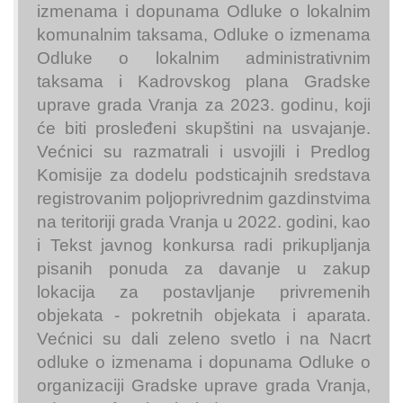
izmenama i dopunama Odluke o lokalnim
komunalnim taksama, Odluke o izmenama
Odluke o lokalnim administrativnim
taksama i Kadrovskog plana Gradske
uprave grada Vranja za 2023. godinu, koji
će biti prosleđeni skupštini na usvajanje.
Većnici su razmatrali i usvojili i Predlog
Komisije za dodelu podsticajnih sredstava
registrovanim poljoprivrednim gazdinstvima
na teritoriji grada Vranja u 2022. godini, kao
i Tekst javnog konkursa radi prikupljanja
pisanih ponuda za davanje u zakup
lokacija za postavljanje privremenih
objekata - pokretnih objekata i aparata.
Većnici su dali zeleno svetlo i na Nacrt
odluke o izmenama i dopunama Odluke o
organizaciji Gradske uprave grada Vranja,