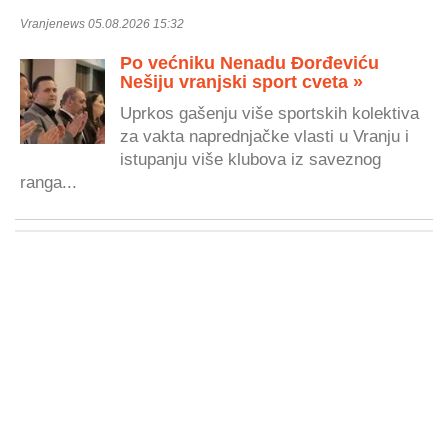
Vranjenews 05.08.2026 15:32
Po većniku Nenadu Đorđeviću
Nešiju vranjski sport cveta »
Uprkos gašenju više sportskih kolektiva
za vakta naprednjačke vlasti u Vranju i
istupanju više klubova iz saveznog
ranga...