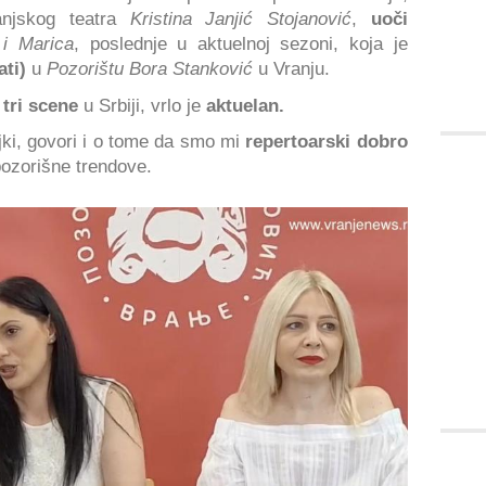
anjskog teatra
Kristina Janjić Stojanović
,
uoči
i Marica
, poslednje u aktuelnoj sezoni, koja je
ati)
u
Pozorištu Bora Stanković
u Vranju.
 tri scene
u Srbiji, vrlo je
aktuelan.
ajki, govori i o tome da smo mi
repertoarski dobro
zorišne trendove.