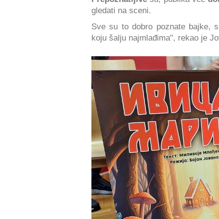
gledati na sceni.
Sve su to dobro poznate bajke, s
koju šalju najmlađima", rekao je Jo