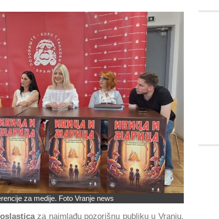
rencije za medije. Foto Vranje news
poslastica
za najmlađu pozorišnu publiku u Vranju,