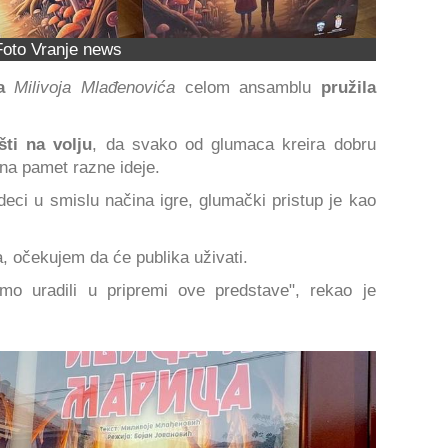
Foto Vranje news
a
Milivoja Mlađenovića
celom ansamblu
pružila
ti na volju
, da svako od glumaca kreira dobru
 na pamet razne ideje.
eci u smislu načina igre, glumački pristup je kao
očekujem da će publika uživati.
o uradili u pripremi ove predstave", rekao je