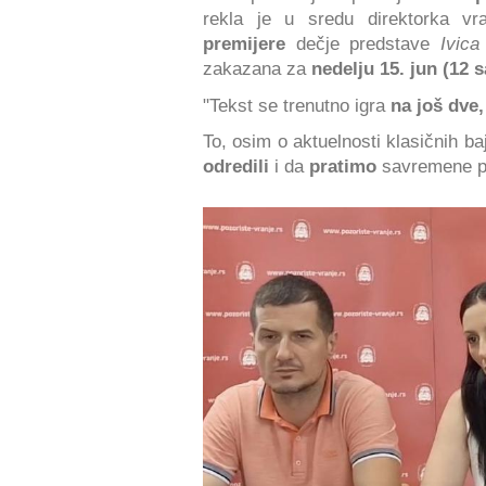
rekla je u sredu direktorka vr
premijere
dečje predstave
Ivica 
zakazana za
nedelju 15. jun (12 s
"Tekst se trenutno igra
na još dve,
To, osim o aktuelnosti klasičnih b
odredili
i da
pratimo
savremene po