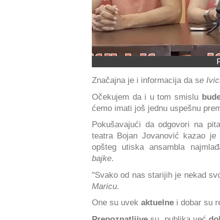
Značajna je i informacija da s
e Ivi
Očekujem da i u tom smislu
bude
ćemo imati još jednu uspešnu premij
Pokušavajući da odgovori na pit
teatra Bojan Jovanović kazao je 
opšteg utiska ansambla najmlađ
bajke
.
"Svako od nas starijih je nekad sv
Maricu
.
One su uvek
aktuelne
i dobar su r
Prepoznatljive
su, publika već
do