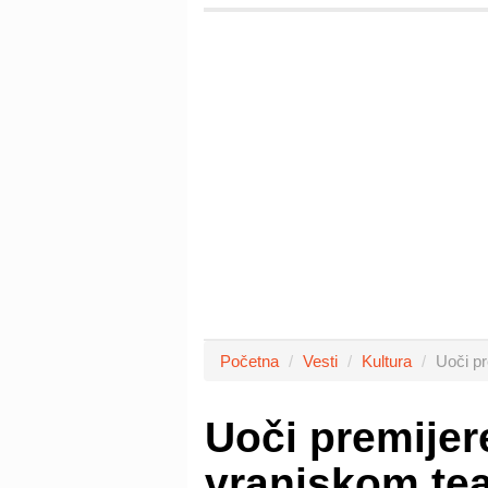
Početna
Vesti
Kultura
Uoči pr
Uoči premijere
vranjskom teat