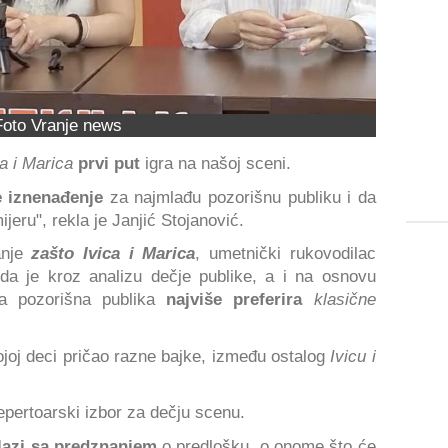
Foto Vranje news
ca i Marica
prvi put
igra na našoj sceni.
 iznenađenje
za najmlađu pozorišnu publiku i da
eru", rekla je Janjić Stojanović.
anje
zašto Ivica i Marica
, umetnički rukovodilac
da je kroz analizu dečje publike, a i na osnovu
a pozorišna publika
najviše preferira
klasične
ojoj deci pričao razne bajke, između ostalog
Ivicu i
epertoarski izbor za dečju scenu.
lazi sa predznanjem
o predlošku, o onome što će