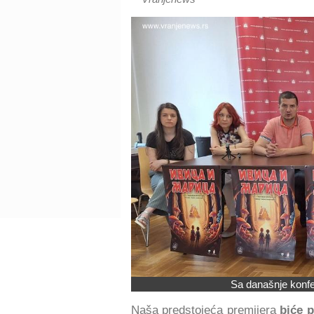
Sa današnje konfe
Naša predstojeća premijera
biće 