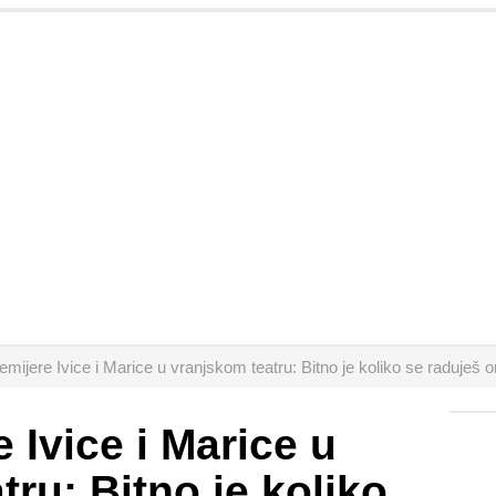
emijere Ivice i Marice u vranjskom teatru: Bitno je koliko se radu
 Ivice i Marice u
ru: Bitno je koliko