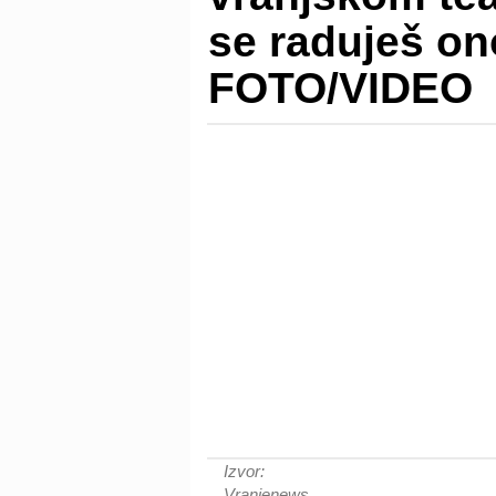
se raduješ o
FOTO/VIDEO
Izvor:
Vranjenews