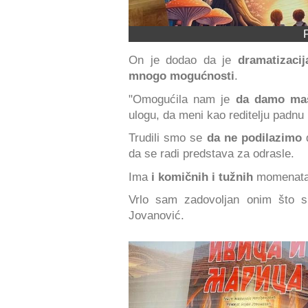
On je dodao da je
dramatizacij
mnogo mogućnosti
.
"Omogućila nam je
da damo maš
ulogu, da meni kao reditelju padnu
Trudili smo se
da ne podilazimo
d
da se radi predstava za odrasle.
Ima
i komičnih i tužnih
momenata, 
Vrlo sam zadovoljan onim što sm
Jovanović.