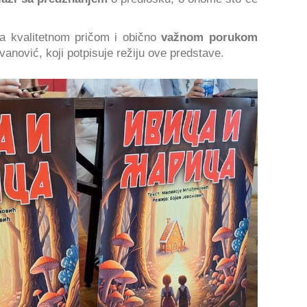
a kvalitetnom pričom i obično
važnom porukom
vanović, koji potpisuje režiju ove predstave.