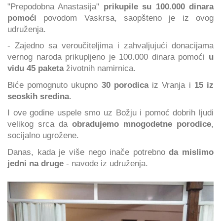
"Prepodobna Anastasija"
prikupile su 100.000 dinara
pomoći
povodom Vaskrsa, saopšteno je iz ovog
udruženja.
- Zajedno sa veroučiteljima i zahvaljujući donacijama
vernog naroda prikupljeno je 100.000 dinara pomoći
u
vidu 45 paketa
životnih namirnica.
Biće pomognuto ukupno
30 porodica
iz Vranja i
15 iz
seoskih sredina
.
I ove godine uspele smo uz Božju i pomoć dobrih ljudi
velikog srca da
obradujemo mnogodetne porodice
,
socijalno ugrožene.
Danas, kada je više nego inače potrebno
da mislimo
jedni na druge
- navode iz udruženja.