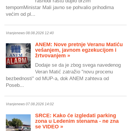
rashodi rastu duplo bržim
tempomMinistar Mali javno se pohvalio prihodima
većim od pl...
Vranjenews 08.08.2026 12:40
ANEM: Nove pretnje Veranu Matiću
vešanjem, javnom egzekucijom i
žrtvovanjem »
Dodaje se da je zbog svega navedenog
Veran Matić zatražio "novu procenu
bezbednosti" od MUP-a, dok ANEM zahteva od
Poseb...
Vranjenews 07.08.2026 14:02
SRCE: Kako će izgledati parking
zona u Ledenim stenama - ne zna
se VIDEO »