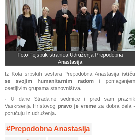
Foto Fejsbuk stranica Udruženja Prepodobna
Anastasija
Iz Kola srpskih sestara Prepodobna Anastasija
ističu
se svojim humanitarnim radom
i pomaganjem
osetljivim grupama stanovništva.
- U dane Stradalne sedmice i pred sam praznik
Vaskrsenja Hristovog
pravo je vreme
za dobra dela -
poručuju iz udruženja.
Prepodobna Anastasija