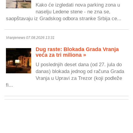
Kako će izgledati nova parking zona u
naselju Ledene stene - ne zna se,
saopštavaju iz Gradskog odbora stranke Srbija ce...
Vranjenews 07.08.2026 13:31
Dug raste: Blokada Grada Vranja
veća za tri miliona »
U poslednjih deset dana (od 27. jula do
danas) blokada jednog od računa Grada
Vranja u Upravi za Trezor (koji podleže
fi...