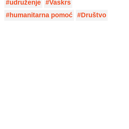
udruženje
Vaskrs
humanitarna pomoć
Društvo