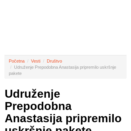
Početna
Vesti
Društvo
Udruženje Prepodobna Anastasija pripremilo uskršnje
pakete
Udruženje
Prepodobna
Anastasija pripremilo
uskršnje pakete