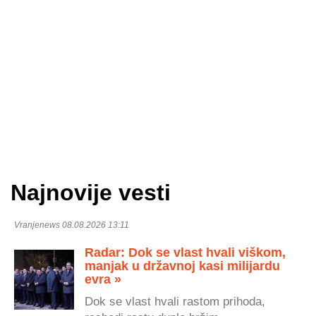
Najnovije vesti
Vranjenews 08.08.2026 13:11
Radar: Dok se vlast hvali viškom,
manjak u državnoj kasi milijardu
evra »
Dok se vlast hvali rastom prihoda,