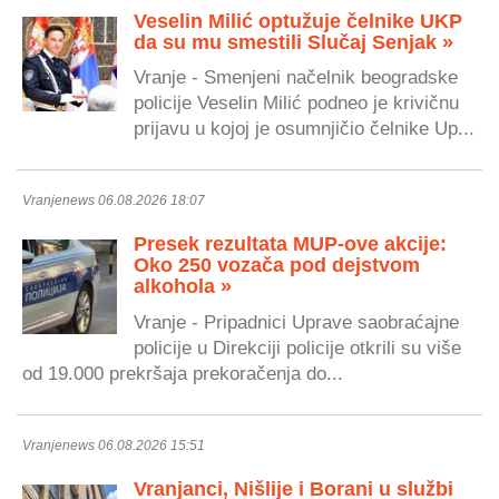
Veselin Milić optužuje čelnike UKP
da su mu smestili Slučaj Senjak »
Vranje - Smenjeni načelnik beogradske
policije Veselin Milić podneo je krivičnu
prijavu u kojoj je osumnjičio čelnike Up...
Vranjenews 06.08.2026 18:07
Presek rezultata MUP-ove akcije:
Oko 250 vozača pod dejstvom
alkohola »
Vranje - Pripadnici Uprave saobraćajne
policije u Direkciji policije otkrili su više
od 19.000 prekršaja prekoračenja do...
Vranjenews 06.08.2026 15:51
Vranjanci, Nišlije i Borani u službi