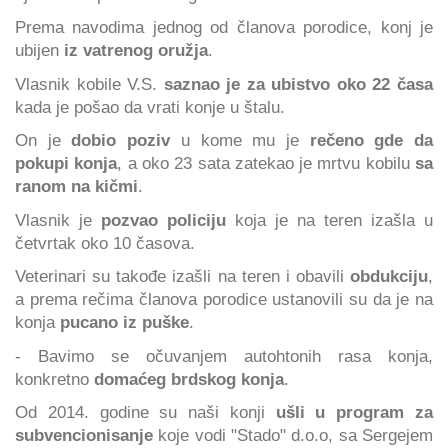
Prema navodima jednog od članova porodice, konj je
ubijen
iz vatrenog oružja
.
Vlasnik kobile V.S.
saznao je za ubistvo oko 22 časa
kada je pošao da vrati konje u štalu.
On je
dobio poziv
u kome mu je
rečeno gde da
pokupi konja
, a oko 23 sata zatekao je mrtvu kobilu
sa
ranom na kičmi
.
Vlasnik je
pozvao policiju
koja je na teren izašla u
četvrtak oko 10 časova.
Veterinari su takođe izašli na teren i obavili
obdukciju
,
a prema rečima članova porodice ustanovili su da je na
konja
pucano iz puške
.
- Bavimo se očuvanjem autohtonih rasa konja,
konkretno
domaćeg brdskog konja
.
Od 2014. godine su naši konji
ušli u program za
subvencionisanje
koje vodi "Stado" d.o.o, sa Sergejem