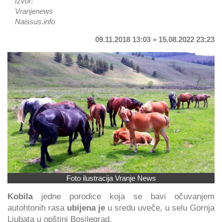
Izvor:
Vranjenews
Naissus.info
09.11.2018 13:03 » 15.08.2022 23:23
Foto ilustracija Vranje News
Kobila
jedne porodice koja se bavi očuvanjem
autohtonih rasa
ubijena je
u sredu uveče, u selu Gornja
Ljubata u opštini Bosilegrad.