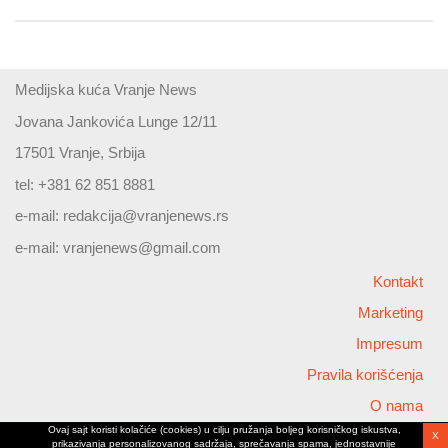
Medijska kuća Vranje News
Jovana Jankovića Lunge 12/11
17501 Vranje, Srbija
tel: +381 62 851 8881
e-mail:
redakcija@vranjenews.rs
e-mail:
vranjenews@gmail.com
Kontakt
Marketing
Impresum
Pravila korišćenja
O nama
Ovaj sajt koristi kolačiće (cookies) u cilju pružanja boljeg korisničkog iskustva,
X
Copyright © 2026 Vranjenews
prikazivanja personalizovanog sadržaja, sprečavanja spama, jednostavnije