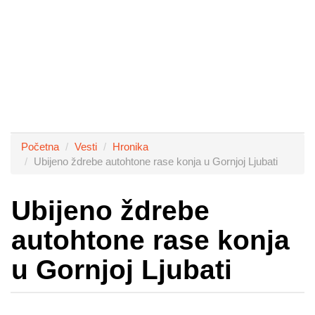
Početna
Vesti
Hronika
Ubijeno ždrebe autohtone rase konja u Gornjoj Ljubati
Ubijeno ždrebe
autohtone rase konja
u Gornjoj Ljubati