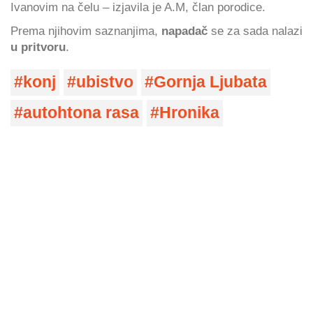
Ivanovim na čelu – izjavila je A.M, član porodice.
Prema njihovim saznanjima,
napadač
se za sada nalazi
u pritvoru
.
konj
ubistvo
Gornja Ljubata
autohtona rasa
Hronika