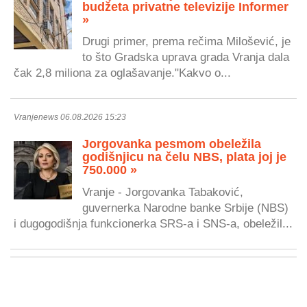
budžeta privatne televizije Informer
»
Drugi primer, prema rečima Milošević, je
to što Gradska uprava grada Vranja dala
čak 2,8 miliona za oglašavanje."Kakvo o...
Vranjenews 06.08.2026 15:23
Jorgovanka pesmom obeležila
godišnjicu na čelu NBS, plata joj je
750.000 »
Vranje - Jorgovanka Tabaković,
guvernerka Narodne banke Srbije (NBS)
i dugogodišnja funkcionerka SRS-a i SNS-a, obeležil...