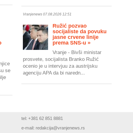
Vranjenews 07.08.2026 12:51
Ružić pozvao
socijaliste da povuku
jasne crvene linije
o
prema SNS-u »
Vranje - Bivši ministar
prosvete, socijalista Branko Ružić
njice
ocenio je u intervjuu za austrijsku
su se
agenciju APA da bi naredn...
lje
tel: +381 62 851 8881
e-mail:
redakcija@vranjenews.rs