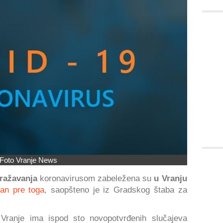
Foto Vranje News
ražavanja
koronavirusom zabeležena su
u Vranju
an pre toga
, saopšteno je iz Gradskog štaba za
ranje ima ispod sto novopotvrđenih slučajeva