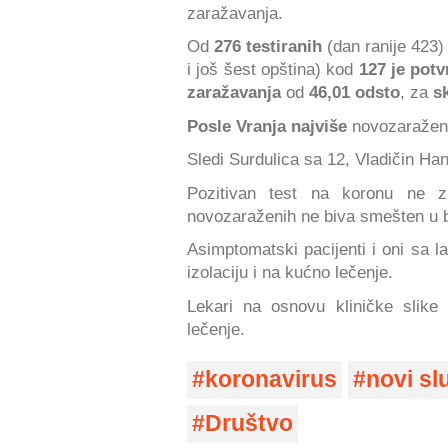
zaražavanja.
Od
276 testiranih
(dan ranije 423
i još šest opština) kod
127 je potv
zaražavanja
od
46,01 odsto
, za
s
Posle Vranja najviše
novozaraženi
Sledi Surdulica sa 12, Vladičin Han
Pozitivan test na koronu ne zn
novozaraženih ne biva smešten u b
Asimptomatski pacijenti i oni sa 
izolaciju i na kućno lečenje.
Lekari na osnovu kliničke slike 
lečenje.
koronavirus
novi sl
Društvo