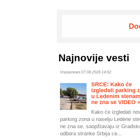
Do
Najnovije vesti
Vranjenews 07.08.2026 14:02
SRCE: Kako će
izgledati parking 
u Ledenim stenam
ne zna se VIDEO 
Kako će izgledati no
parking zona u naselju Ledene ste
ne zna se, saopštavaju iz Gradsk
odbora stranke Srbija ce...