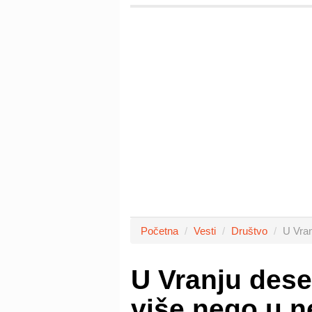
Početna
Vesti
Društvo
U Vran
U Vranju dese
više nego u n