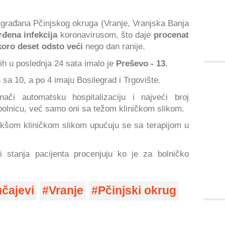
) građana Pčinjskog okruga (Vranje, Vranjska Banja
rđena infekcija
koronavirusom, što daje
procenat
koro deset odsto veći
nego dan ranije.
h u poslednja 24 sata imalo je
Preševo - 13
.
 sa 10, a po 4 imaju Bosilegrad i Trgovište.
ači automatsku hospitalizaciju i najveći broj
olnicu, već samo oni sa težom kliničkom slikom.
lakšom kliničkom slikom upućuju se sa terapijom u
i stanja pacijenta procenjuju ko je za bolničko
učajevi
Vranje
Pčinjski okrug