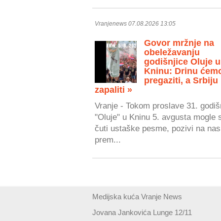
Vranjenews 07.08.2026 13:05
Govor mržnje na
obeležavanju
godišnjice Oluje u
Kninu: Drinu ćem
pregaziti, a Srbiju
zapaliti »
Vranje - Tokom proslave 31. godiš
"Oluje" u Kninu 5. avgusta mogle 
čuti ustaške pesme, pozivi na nasi
prem...
Medijska kuća Vranje News
Jovana Jankovića Lunge 12/11