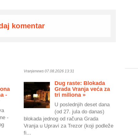
daj komentar
Vranjenews 07.08.2026 13:31
Dug raste: Blokada
zona
Grada Vranja veća za
a -
tri miliona »
»
U poslednjih deset dana
va
(od 27. jula do danas)
ne -
blokada jednog od računa Grada
og
Vranja u Upravi za Trezor (koji podleže
fi...