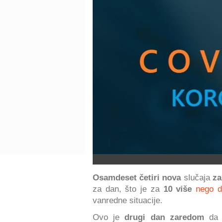
Osamdeset četiri nova
slučaja
za
za dan, što je za
10 više
nego d
vanredne situacije.
Ovo je
drugi dan zaredom
da V