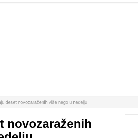
ju deset novozaraženih više nego u nedelju
t novozaraženih
edelju