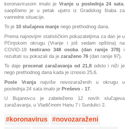
koronavirusom imalo je
Vranje
u poslednja 24 sata
,
saopšteno je u petak ujutro iz Gradskog štaba za
vanredne situacije.
To je
10 slučajeva manje
nego prethodnog dana.
Prema najnovijim statističkim pokazateljima za dan je u
Pčinjskom okrugu (Vranje i još sedam opština) na
COVID-19
testirano 348 osoba (dan ranije 378)
i
rezultati su pokazali da je
zaraženo 76
(dan ranije 97).
To daje
procenat zaražavanja od 21,8
odsto i niži je
nego prethodnog dana kada je iznosio 25,6.
Posle Vranja
najviše novozaraženih u okrugu u
poslednja 24 sata imalo je
Preševo - 17
.
U Bujanovcu je zabeleženo 12 novih slučajeva
zaražavanja, u Vladičinom Hanu 7 i Surdulici 2.
koronavirus
novozaraženi