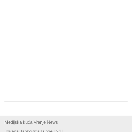
Medijska kuća Vranje News
Jovana Jankovića Lunge 12/11