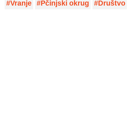
Vranje
Pčinjski okrug
Društvo