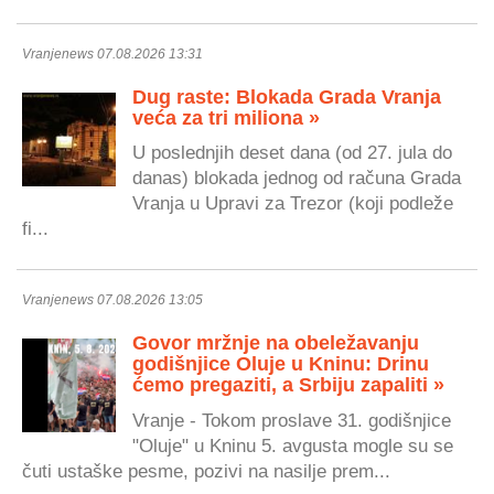
Vranjenews 07.08.2026 13:31
Dug raste: Blokada Grada Vranja
veća za tri miliona »
U poslednjih deset dana (od 27. jula do
danas) blokada jednog od računa Grada
Vranja u Upravi za Trezor (koji podleže
fi...
Vranjenews 07.08.2026 13:05
Govor mržnje na obeležavanju
godišnjice Oluje u Kninu: Drinu
ćemo pregaziti, a Srbiju zapaliti »
Vranje - Tokom proslave 31. godišnjice
"Oluje" u Kninu 5. avgusta mogle su se
čuti ustaške pesme, pozivi na nasilje prem...