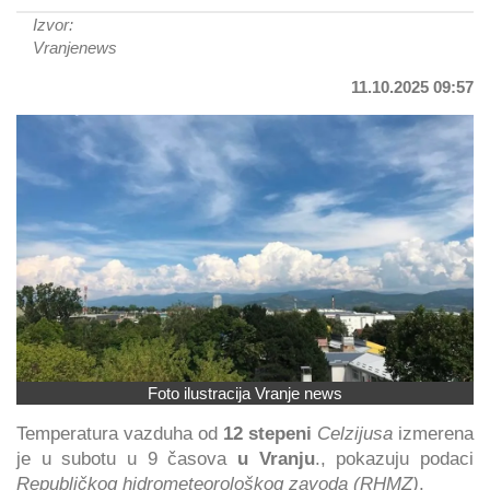
Izvor:
Vranjenews
11.10.2025 09:57
Foto ilustracija Vranje news
Temperatura vazduha od
12 stepeni
Celzijusa
izmerena
je u subotu u 9 časova
u Vranju
., pokazuju podaci
Republičkog hidrometeorološkog zavoda
(RHMZ)
.