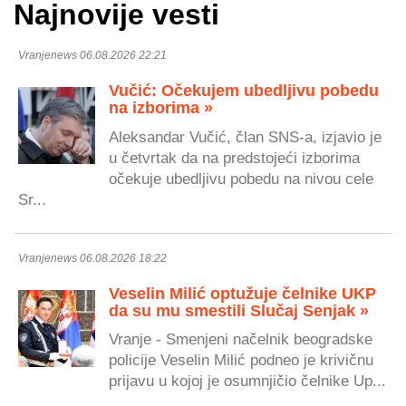
Najnovije vesti
Vranjenews 06.08.2026 22:21
Vučić: Očekujem ubedljivu pobedu
na izborima »
Aleksandar Vučić, član SNS-a, izjavio je
u četvrtak da na predstojeći izborima
očekuje ubedljivu pobedu na nivou cele
Sr...
Vranjenews 06.08.2026 18:22
Veselin Milić optužuje čelnike UKP
da su mu smestili Slučaj Senjak »
Vranje - Smenjeni načelnik beogradske
policije Veselin Milić podneo je krivičnu
prijavu u kojoj je osumnjičio čelnike Up...