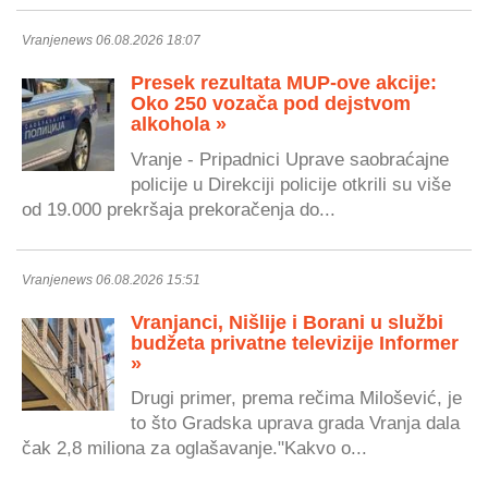
Vranjenews 06.08.2026 18:07
Presek rezultata MUP-ove akcije:
Oko 250 vozača pod dejstvom
alkohola »
Vranje - Pripadnici Uprave saobraćajne
policije u Direkciji policije otkrili su više
od 19.000 prekršaja prekoračenja do...
Vranjenews 06.08.2026 15:51
Vranjanci, Nišlije i Borani u službi
budžeta privatne televizije Informer
»
Drugi primer, prema rečima Milošević, je
to što Gradska uprava grada Vranja dala
čak 2,8 miliona za oglašavanje."Kakvo o...