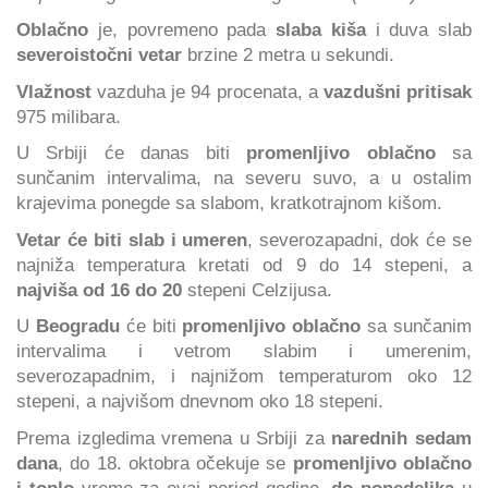
Oblačno
je, povremeno pada
slaba kiša
i duva slab
severoistočni vetar
brzine 2 metra u sekundi.
Vlažnost
vazduha je 94 procenata, a
vazdušni pritisak
975 milibara.
U Srbiji će danas biti
promenljivo oblačno
sa
sunčanim intervalima, na severu suvo, a u ostalim
krajevima ponegde sa slabom, kratkotrajnom kišom.
Vetar će biti slab i umeren
, severozapadni, dok će se
najniža temperatura kretati od 9 do 14 stepeni, a
najviša
od 16 do 20
stepeni Celzijusa.
U
Beogradu
će biti
promenljivo oblačno
sa sunčanim
intervalima i vetrom slabim i umerenim,
severozapadnim, i najnižom temperaturom oko 12
stepeni, a najvišom dnevnom oko 18 stepeni.
Prema izgledima vremena u Srbiji za
narednih sedam
dana
, do 18. oktobra očekuje se
promenljivo oblačno
i toplo
vreme za ovaj period godine,
do ponedeljka
u