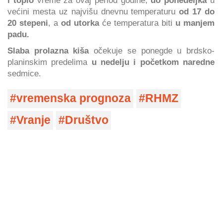
većini mesta uz najvišu dnevnu temperaturu
od 17 do
20 stepeni
, a
od utorka
će temperatura biti
u manjem
padu.
Slaba prolazna kiša
očekuje se ponegde u brdsko-
planinskim predelima
u nedelju
i početkom naredne
sedmice.
vremenska prognoza
RHMZ
Vranje
Društvo