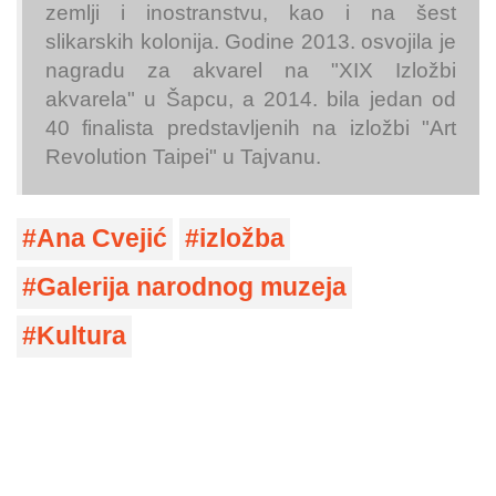
zemlji i inostranstvu, kao i na šest
slikarskih kolonija. Godine 2013. osvojila je
nagradu za akvarel na "XIX Izložbi
akvarela" u Šapcu, a 2014. bila jedan od
40 finalista predstavljenih na izložbi "Art
Revolution Taipei" u Tajvanu.
Ana Cvejić
izložba
Galerija narodnog muzeja
Kultura