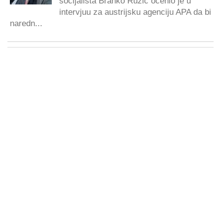
socijalista Branko Ružić ocenio je u
intervjuu za austrijsku agenciju APA da bi
naredn...