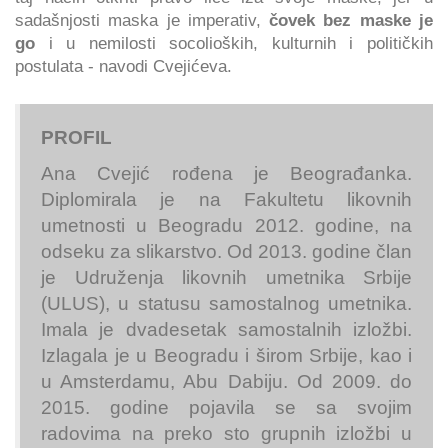
sadašnjosti maska je imperativ,
čovek bez maske je
go
i u nemilosti socolioških, kulturnih i političkih
postulata - navodi Cvejićeva.
PROFIL
Ana Cvejić rođena je Beograđanka.
Diplomirala je na Fakultetu likovnih
umetnosti u Beogradu 2012. godine, na
odseku za slikarstvo. Od 2013. godine član
je Udruženja likovnih umetnika Srbije
(ULUS), u statusu samostalnog umetnika.
Imala je dvadesetak samostalnih izložbi.
Izlagala je u Beogradu i širom Srbije, kao i
u Amsterdamu, Abu Dabiju. Od 2009. do
2015. godine pojavila se sa svojim
radovima na preko sto grupnih izložbi u