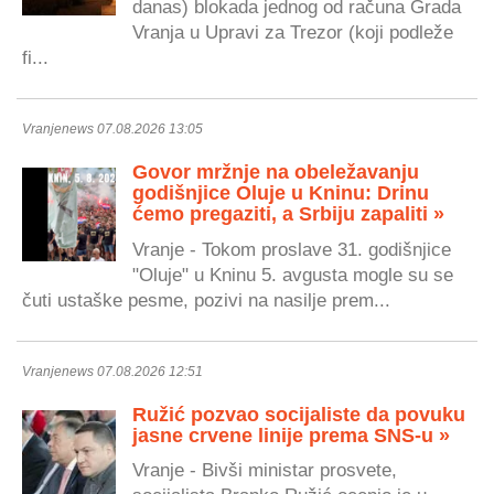
danas) blokada jednog od računa Grada
Vranja u Upravi za Trezor (koji podleže
fi...
Vranjenews 07.08.2026 13:05
Govor mržnje na obeležavanju
godišnjice Oluje u Kninu: Drinu
ćemo pregaziti, a Srbiju zapaliti »
Vranje - Tokom proslave 31. godišnjice
"Oluje" u Kninu 5. avgusta mogle su se
čuti ustaške pesme, pozivi na nasilje prem...
Vranjenews 07.08.2026 12:51
Ružić pozvao socijaliste da povuku
jasne crvene linije prema SNS-u »
Vranje - Bivši ministar prosvete,