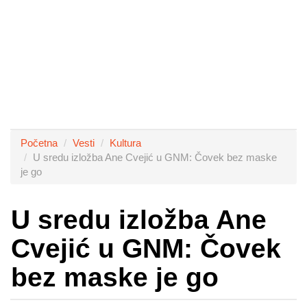
Početna
Vesti
Kultura
U sredu izložba Ane Cvejić u GNM: Čovek bez maske
je go
U sredu izložba Ane
Cvejić u GNM: Čovek
bez maske je go