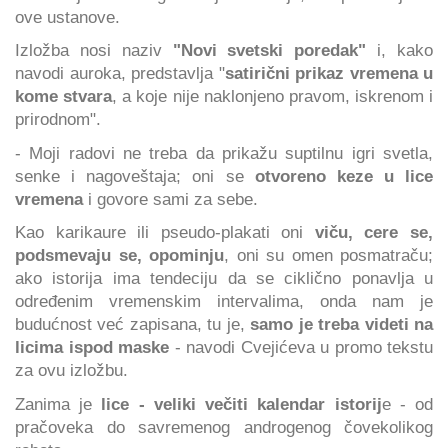
ove ustanove.
Izložba nosi naziv
"Novi svetski poredak"
i, kako
navodi auroka, predstavlja "
satirični prikaz vremena u
kome stvara
, a koje nije naklonjeno pravom, iskrenom i
prirodnom".
- Moji radovi ne treba da prikažu suptilnu igri svetla,
senke i nagoveštaja; oni se
otvoreno keze u lice
vremena
i govore sami za sebe.
Kao karikaure ili pseudo-plakati oni
viču, cere se,
podsmevaju se, opominju
, oni su omen posmatraču;
ako istorija ima tendeciju da se ciklično ponavlja u
određenim vremenskim intervalima, onda nam je
budućnost već zapisana, tu je,
samo je treba videti na
licima ispod maske
- navodi Cvejićeva u promo tekstu
za ovu izložbu.
Zanima je
lice - veliki večiti kalendar istorij
e - od
pračoveka do savremenog androgenog čovekolikog