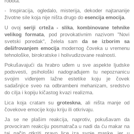
robota.
- Inspiracija, ogledalo, misterija, dekoder najtananije
životne sile koja nije ništa drugo do
esencija emocija
.
U ovoj
seriji crteža - slika
,
kombinovane tehnike
velikog formata
, pod provokativnim nazivom "Novi
svetski poredak", želela sam
da se izborim sa
dešifrovanjem emocija
modernog čoveka u vremenu
tehnološke, birokratske i holivudizovane realnosti.
Pokušavajući da hrabro uđem u sve aspekte ljudske
podsvesti, psihološki nadograđujem tu nepoznanicu
svojim viđenjem lažne estetike koju je čovek
sadašnjice sveo na odbrambeni mehanizam, sredstvo
do cilja i kopiju kičastog kvazi realizma.
Lica koja cratam su
groteskna
, ali ništa manje od
čovekove emocije koju kriju ili otkrivaju.
Ja se ne plašim reakcija, naprotiv, pokušavam da
provociram reakciju posmatrača u nadi da ću makar na
taj način otkriti pravo lice iza svoje maske, jer u