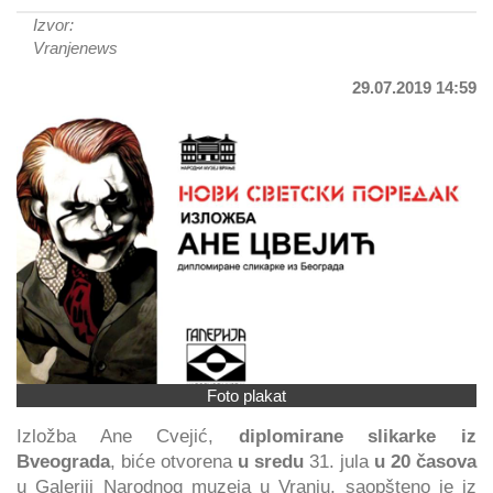
Izvor:
Vranjenews
29.07.2019 14:59
Foto plakat
Izložba Ane Cvejić,
diplomirane slikarke iz
Bveograda
, biće otvorena
u sredu
31. jula
u 20 časova
u Galeriji Narodnog muzeja u Vranju, saopšteno je iz