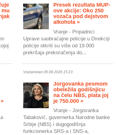
žuje
Presek rezultata MUP-
u mu
ove akcije: Oko 250
njak
vozača pod dejstvom
alkohola »
Vranje - Pripadnici
in
Uprave saobraćajne policije u Direkciji
kojoj
policije otkrili su više od 19.000
prekršaja prekoračenja do...
Vranjenews 06.08.2026 15:23
Jorgovanka pesmom
obeležila godišnjicu
na čelu NBS, plata joj
 »
je 750.000 »
Vranje - Jorgovanka
ka
Tabaković, guvernerka Narodne banke
Srbije (NBS) i dugogodišnja
.
funkcionerka SRS-a i SNS-a,