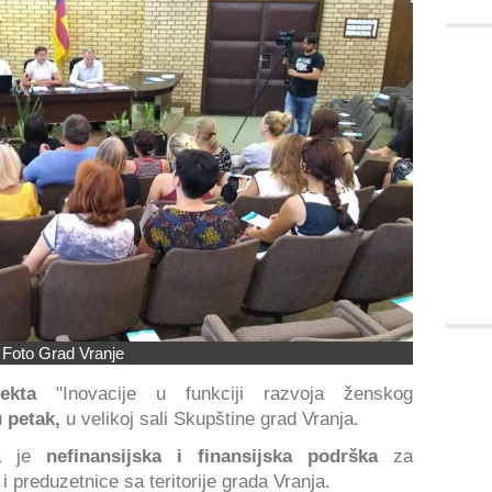
Foto Grad Vranje
jekta
"Inovacije u funkciji razvoja ženskog
 petak,
u velikoj sali Skupštine grad Vranja.
na je
nefinansijska i finansijska podrška
za
preduzetnice sa teritorije grada Vranja.