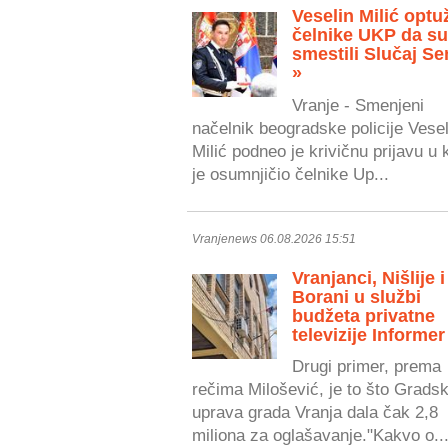
Veselin Milić optu
čelnike UKP da s
smestili Slučaj Se
»
Vranje - Smenjeni
načelnik beogradske policije Vesel
Milić podneo je krivičnu prijavu u 
je osumnjičio čelnike Up...
Vranjenews 06.08.2026 15:51
Vranjanci, Nišlije i
Borani u službi
budžeta privatne
televizije Informer
Drugi primer, prema
rečima Milošević, je to što Grads
uprava grada Vranja dala čak 2,8
miliona za oglašavanje."Kakvo o..