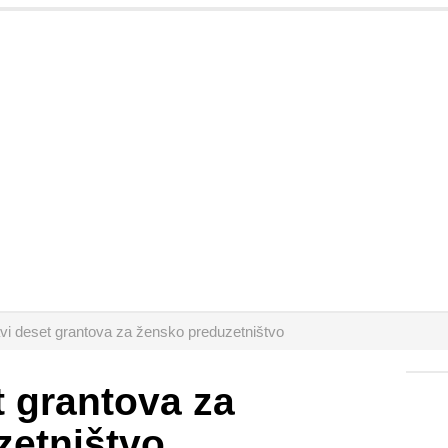
vi deset grantova za žensko preduzetništvo
t grantova za
zetništvo