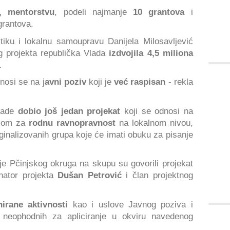
i, mentorstvu
, podeli najmanje
10 grantova
i
grantova.
tiku i lokalnu samoupravu Danijela Milosavljević
og projekta republička Vlada
izdvojila 4,5 miliona
.
nosi se na j
avni poziv
koji je
već raspisan
- rekla
Vlade
dobio još jedan projekat
koji se odnosi na
ljom za
rodnu ravnopravnost
na lokalnom nivou,
inalizovanih grupa koje će imati obuku za pisanje
e Pčinjskog okruga na skupu su govorili projekat
inator projekta
Dušan Petrović
i član projektnog
nirane aktivnosti
kao i uslove Javnog poziva i
 neophodnih za apliciranje u okviru navedenog