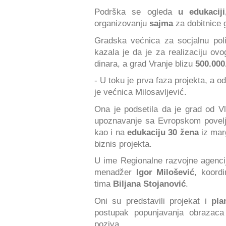
Podrška se ogleda
u edukacij
organizovanju
sajma
za dobitnice 
Gradska većnica za socjalnu poli
kazala je da je za realizaciju ov
dinara, a grad Vranje blizu
500.000
- U toku je prva faza projekta, a od
je većnica Milosavljević.
Ona je podsetila da je grad od 
upoznavanje sa Evropskom pove
kao i na
edukaciju 30 žena
iz marg
biznis projekta.
U ime Regionalne razvojne agencij
menadžer
Igor Milošević
, koord
tima
Biljana Stojanović
.
Oni su predstavili projekat i
pla
postupak popunjavanja obrazaca
poziva.