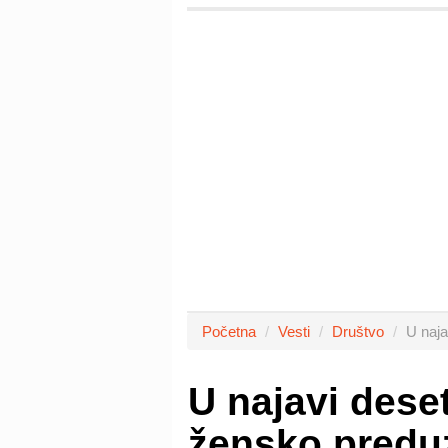
Početna
Vesti
Društvo
U naja
U najavi dese
žensko predu