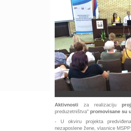
Aktivnosti
za realizaciju
pro
preduzetništva"
promovisane su u
- U okviru projekta predviđe
nezaposlene žene, vlasnice MSPP i 