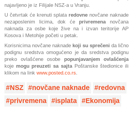
najavljeno je iz Filijale NSZ-a u Vranju.
U četvrtak će krenuti splata
redovne
novčane naknade
nezaposlenim licima, dok će
privremena
novčana
naknada za osbe koje žive na i izvan teritorije AP
Kosova i Metohije početi u petak.
Korisnicima novčane naknade
koji su sprečeni
da lično
podignu sredstva omogućeno je da sredstva podignu
preko ovlašćene osobe
popunjavanjem ovlašćenja
koje
mogu preuzeti sa sajta
Poštanske štedionice ili
klikom na link
www.posted.co.rs
.
NSZ
novčane naknade
redovna
privremena
isplata
Ekonomija