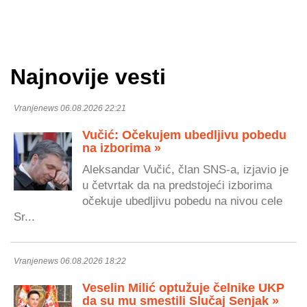
Najnovije vesti
Vranjenews 06.08.2026 22:21
Vučić: Očekujem ubedljivu pobedu
na izborima »
Aleksandar Vučić, član SNS-a, izjavio je
u četvrtak da na predstojeći izborima
očekuje ubedljivu pobedu na nivou cele
Sr...
Vranjenews 06.08.2026 18:22
Veselin Milić optužuje čelnike UKP
da su mu smestili Slučaj Senjak »