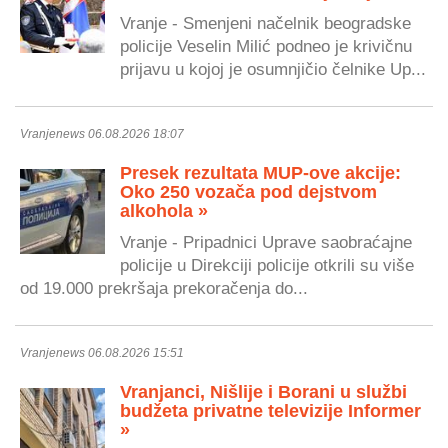
Vranje - Smenjeni načelnik beogradske
policije Veselin Milić podneo je krivičnu
prijavu u kojoj je osumnjičio čelnike Up...
Vranjenews 06.08.2026 18:07
Presek rezultata MUP-ove akcije:
Oko 250 vozača pod dejstvom
alkohola »
Vranje - Pripadnici Uprave saobraćajne
policije u Direkciji policije otkrili su više
od 19.000 prekršaja prekoračenja do...
Vranjenews 06.08.2026 15:51
Vranjanci, Nišlije i Borani u službi
budžeta privatne televizije Informer
»