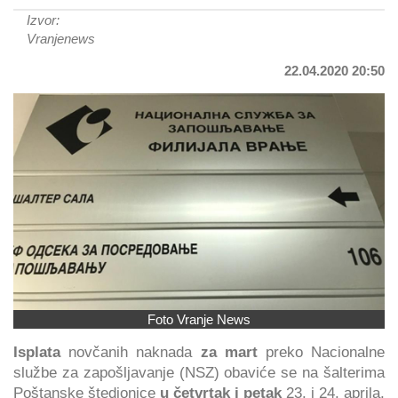
Izvor:
Vranjenews
22.04.2020 20:50
Foto Vranje News
Isplata
novčanih naknada
za mart
preko Nacionalne
službe za zapošljavanje (NSZ) obaviće se na šalterima
Poštanske štedionice
u četvrtak i petak
23. i 24. aprila,