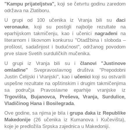
"Kampu prijateljstva",
koji se četvrtu godinu zaredom
održava na Zlatiboru.
U grupi od 100 učenika iz Vranja bili su
đaci
veronauke
, koji su postigli najbolje rezultate na
eparhijskom takmičenju, kao i učenici
nagrađeni
na
literarnom i likovnom konkursu "Otadžbina i sloboda –
prošlost, sadašnjost i budućnost", održanog povodom
prve slave Svetih surduličkih mučenika.
U grupi iz Vranja bili su i
članovi "Justinove
omladine"
Svepravoslavnog društva "Prepodobni
Justin Ćelijski i Vranjski", kao i
učenici
koji su ostvarili
uspešne rezultate na opštinskim i drugim takmičenjima
sa područja Pravoslavne eparhije vranjske iz
Trgovišta, Bujanovca, Preševa, Vranja, Surdulice,
Vladičinog Hana i Bosilegrada
.
Ove godine, sa njima je bila i
grupa đaka iz Republike
Makedonije
(26 učenika iz Kumanova i Kučevišta),
koje je predložila Srpska zajednica u Makedoniji.