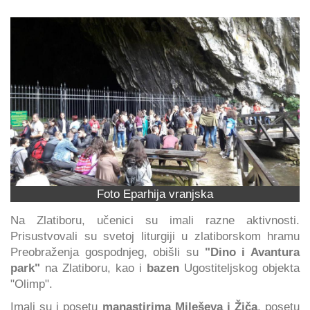
Foto Eparhija vranjska
Na Zlatiboru, učenici su imali razne aktivnosti.
Prisustvovali su svetoj liturgiji u zlatiborskom hramu
Preobraženja gospodnjeg, obišli su
"Dino i Avantura
park"
na Zlatiboru, kao i
bazen
Ugostiteljskog objekta
"Olimp".
Imali su i posetu
manastirima Mileševa i Žiča
, posetu