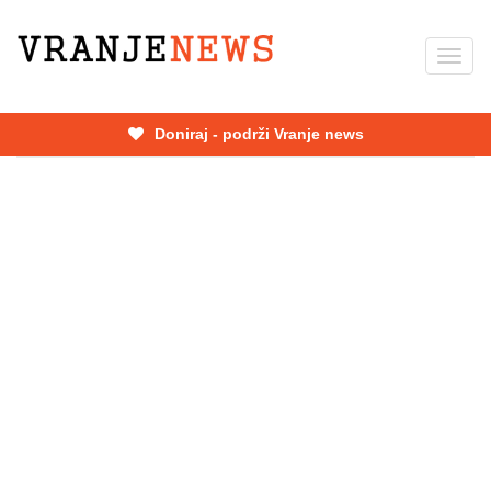
Skip
to
Toggl
main
navig
content
Doniraj - podrži Vranje news