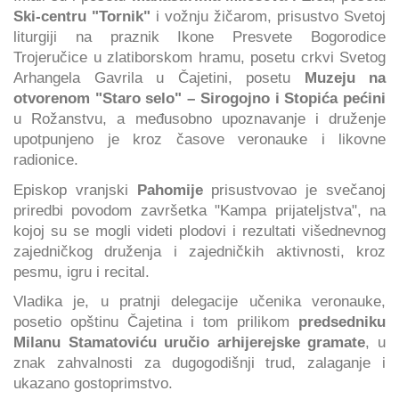
Ski-centru "Tornik"
i vožnju žičarom, prisustvo Svetoj
liturgiji na praznik Ikone Presvete Bogorodice
Trojeručice u zlatiborskom hramu, posetu crkvi Svetog
Arhangela Gavrila u Čajetini, posetu
Muzeju na
otvorenom "Staro selo" – Sirogojno i Stopića pećini
u Rožanstvu, a međusobno upoznavanje i druženje
upotpunjeno je kroz časove veronauke i likovne
radionice.
Episkop vranjski
Pahomije
prisustvovao je svečanoj
priredbi povodom završetka "Kampa prijateljstva", na
kojoj su se mogli videti plodovi i rezultati višednevnog
zajedničkog druženja i zajedničkih aktivnosti, kroz
pesmu, igru i recital.
Vladika je, u pratnji delegacije učenika veronauke,
posetio opštinu Čajetina i tom prilikom
predsedniku
Milanu Stamatoviću uručio arhijerejske gramate
, u
znak zahvalnosti za dugogodišnji trud, zalaganje i
ukazano gostoprimstvo.