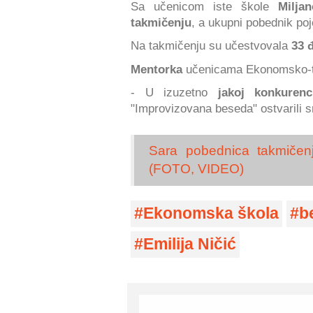
Sa učenicom iste škole
Milja
takmičenju
, a ukupni pobednik poj
Na takmičenju su učestvovala
33 
Mentorka
učenicama Ekonomsko-trg
- U izuzetno
jakoj konkurenci
"Improvizovana beseda" ostvarili
Sara pobednica takmičenj
(FOTO, VIDEO)
Ekonomska škola
b
Emilija Ničić