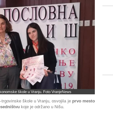
Ekonomske škole u Vranju. Foto VranjeNews
rgovinske škole u Vranju, osvojila je
prvo mesto
sedništvu
koje je održano u Nišu.