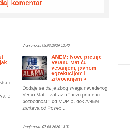
daj komentar
Vranjenews 08.08.2026 12:40
st
ANEM: Nove pretnje
jak
Veranu Matiću
vešanjem, javnom
egzekucijom i
žrtvovanjem »
astom
Dodaje se da je zbog svega navedenog
Veran Matić zatražio "novu procenu
valio
bezbednosti" od MUP-a, dok ANEM
zahteva od Poseb...
Vranjenews 07.08.2026 13:31