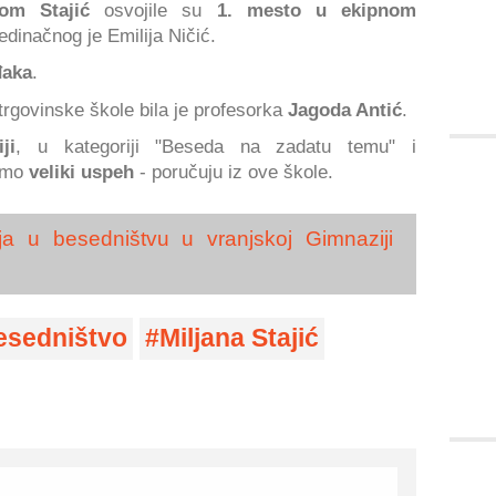
nom Stajić
osvojile su
1. mesto u ekipnom
edinačnog je Emilija Ničić.
đaka
.
ovinske škole bila je profesorka
Jagoda Antić
.
ji
, u kategoriji "Beseda na zadatu temu" i
 smo
veliki uspeh
- poručuju iz ove škole.
a u besedništvu u vranjskoj Gimnaziji
esedništvo
Miljana Stajić