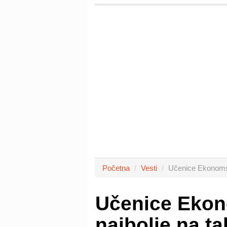
Početna
Vesti
Učenice Ekonomsk
Učenice Ekon
najbolje na t