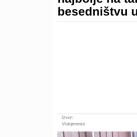
besedništvu 
Izvor:
Vranjenews