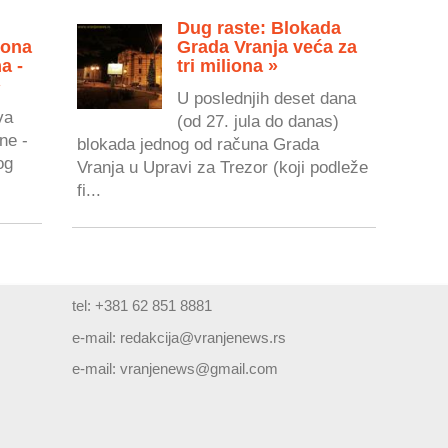
Dug raste: Blokada
zona
Grada Vranja veća za
a -
tri miliona »
»
U poslednjih deset dana
va
(od 27. jula do danas)
ne -
blokada jednog od računa Grada
og
Vranja u Upravi za Trezor (koji podleže
fi...
tel: +381 62 851 8881
e-mail:
redakcija@vranjenews.rs
e-mail:
vranjenews@gmail.com