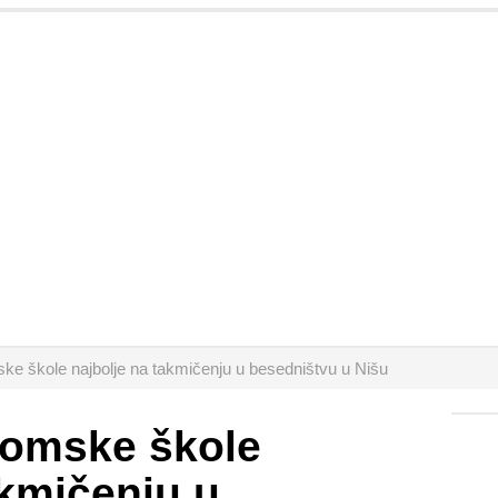
e škole najbolje na takmičenju u besedništvu u Nišu
omske škole
akmičenju u