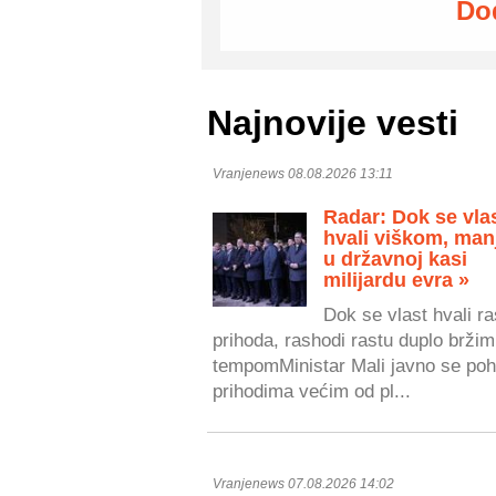
Do
Najnovije vesti
Vranjenews 08.08.2026 13:11
Radar: Dok se vla
hvali viškom, man
u državnoj kasi
milijardu evra »
Dok se vlast hvali r
prihoda, rashodi rastu duplo bržim
tempomMinistar Mali javno se poh
prihodima većim od pl...
Vranjenews 07.08.2026 14:02