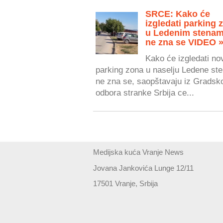
SRCE: Kako će
izgledati parking 
u Ledenim stenam
ne zna se VIDEO 
Kako će izgledati no
parking zona u naselju Ledene ste
ne zna se, saopštavaju iz Gradsk
odbora stranke Srbija ce...
Medijska kuća Vranje News
Jovana Jankovića Lunge 12/11
17501 Vranje, Srbija