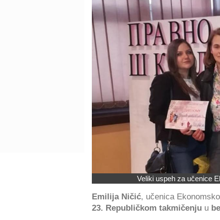
Veliki uspeh za učenice 
Emilija Ničić
, učenica Ekonomsko-t
23. Republičkom takmičenju
u
be