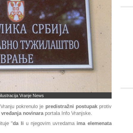
ilustracija Vranje News
 Vranju pokrenulo je
predistražni postupak
protiv
g
vređanja novinara
portala Info Vranjske.
tuje "
da li
u njegovim uvredama
ima elemenata