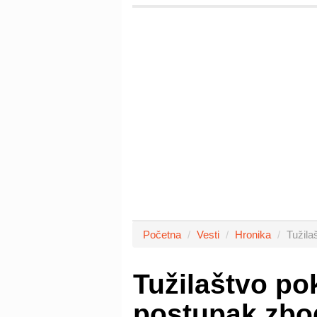
Početna
Vesti
Hronika
Tužila
Tužilaštvo po
postupak zbo