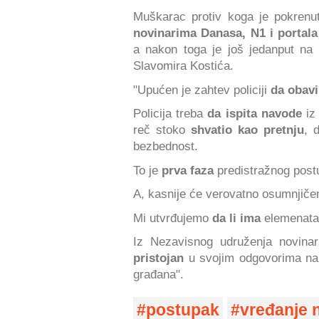
Muškarac protiv koga je pokren
novinarima
Danasa, N1 i portala
a nakon toga je još jedanput na 
Slavomira Kostića.
"Upućen je zahtev policiji
da obavi
Policija treba
da ispita navode
iz
reč stoko
shvatio kao pretnju
, 
bezbednost.
To je
prva faza
predistražnog post
A, kasnije će verovatno osumnjičen
Mi utvrđujemo
da li ima
elemenata 
Iz Nezavisnog udruženja novinar
pristojan
u svojim odgovorima na 
građana".
postupak
vređanje 