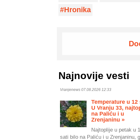
Hronika
Do
Najnovije vesti
Vranjenews 07.08.2026 12:33
Temperature u 12 
U Vranju 33, najtop
na Paliću i u
Zrenjaninu »
Najtoplije u petak u 
sati bilo na Paliću i u Zrenjaninu, 