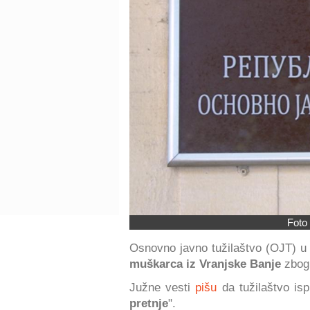
Foto 
Osnovno javno tužilaštvo (OJT) u
muškarca iz Vranjske Banje
zbo
Južne vesti
pišu
da tužilaštvo ispi
pretnje
".