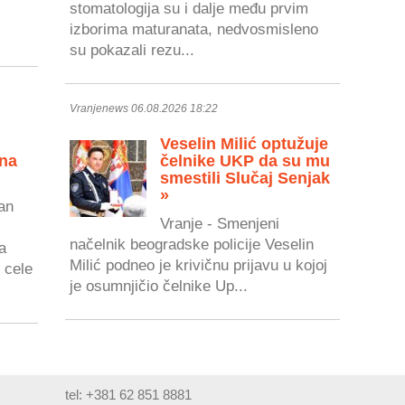
stomatologija su i dalje među prvim
izborima maturanata, nedvosmisleno
su pokazali rezu...
Vranjenews 06.08.2026 18:22
Veselin Milić optužuje
 na
čelnike UKP da su mu
smestili Slučaj Senjak
»
an
Vranje - Smenjeni
načelnik beogradske policije Veselin
a
Milić podneo je krivičnu prijavu u kojoj
 cele
je osumnjičio čelnike Up...
tel: +381 62 851 8881