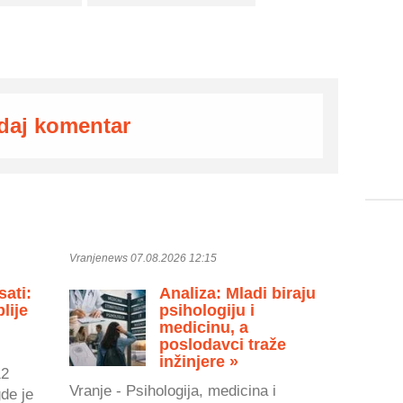
daj komentar
Vranjenews 07.08.2026 12:15
sati:
Analiza: Mladi biraju
lije
psihologiju i
medicinu, a
poslodavci traže
inžinjere »
12
Vranje - Psihologija, medicina i
gde je