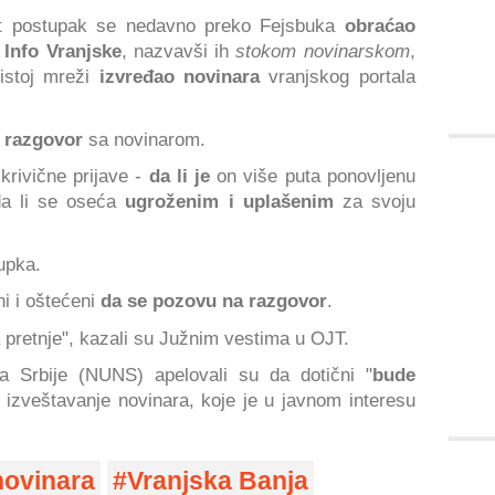
ut postupak se nedavno preko Fejsbuka
obraćao
 Info Vranjske
, nazvavši ih
stokom novinarskom
,
istoj mreži
izvređao novinara
vranjskog portala
 razgovor
sa novinarom.
 krivične prijave -
da li je
on više puta ponovljenu
da li se oseća
ugroženim i uplašenim
za svoju
upka.
i i oštećeni
da se pozovu na razgovor
.
pretnje", kazali su Južnim vestima u OJT.
a Srbije (NUNS) apelovali su da dotični "
bude
izveštavanje novinara, koje je u javnom interesu
novinara
Vranjska Banja