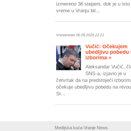
izmereno 36 stepeni, dok je u isto
vreme u Vranju bil...
Vranjenews 06.08.2026 22:21
Vučić: Očekujem
ubedljivu pobedu
izborima »
Aleksandar Vučić, čl
SNS-a, izjavio je u
četvrtak da na predstojeći izborim
očekuje ubedljivu pobedu na nivou
Sr...
Medijska kuća Vranje News