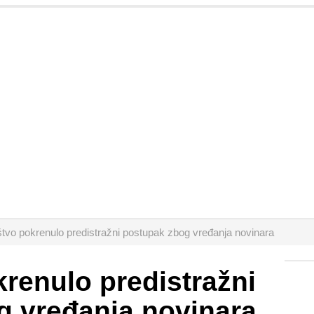
štvo pokrenulo predistražni postupak zbog vređanja novinara
krenulo predistražni
g vređanja novinara