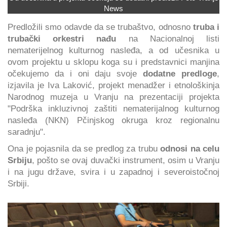
News
Predložili smo odavde da se trubaštvo, odnosno
truba i
trubački orkestri nađu
na Nacionalnoj listi
nematerijelnog kulturnog nasleđa, a od učesnika u
ovom projektu u sklopu koga su i predstavnici manjina
očekujemo da i oni daju svoje
dodatne predloge
,
izjavila je Iva Laković, projekt menadžer i etnološkinja
Narodnog muzeja u Vranju na prezentaciji projekta
"Podrška inkluzivnoj zaštiti nematerijalnog kulturnog
nasleđa (NKN) Pčinjskog okruga kroz regionalnu
saradnju".
Ona je pojasnila da se predlog za trubu
odnosi na celu
Srbiju
, pošto se ovaj duvački instrument, osim u Vranju
i na jugu države, svira i u zapadnoj i severoistočnoj
Srbiji.