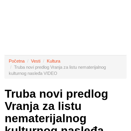
Početna
Vesti
Kultura
Truba novi predlog Vranja za listu nematerijalnog
kulturnog nasleđa VIDEO
Truba novi predlog
Vranja za listu
nematerijalnog
kulturnog nasleđa