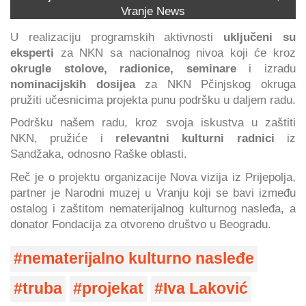
Vranje News
U realizaciju programskih aktivnosti
uključeni su
eksperti
za NKN sa nacionalnog nivoa koji će kroz
okrugle stolove, radionice, seminare
i izradu
nominacijskih dosijea
za NKN Pčinjskog okruga
pružiti učesnicima projekta punu podršku u daljem radu.
Podršku našem radu, kroz svoja iskustva u zaštiti
NKN, pružiće i
relevantni kulturni radnici
iz
Sandžaka, odnosno Raške oblasti.
Reč je o projektu organizacije Nova vizija iz Prijepolja,
partner je Narodni muzej u Vranju koji se bavi između
ostalog i zaštitom nematerijalnog kulturnog nasleđa, a
donator Fondacija za otvoreno društvo u Beogradu.
nematerijalno kulturno nasleđe
truba
projekat
Iva Laković