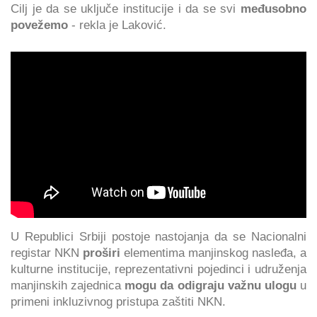
Cilj je da se uključe institucije i da se svi
međusobno
povežemo
- rekla je Laković.
U Republici Srbiji postoje nastojanja da se Nacionalni
registar NKN
proširi
elementima manjinskog nasleđa, a
kulturne institucije, reprezentativni pojedinci i udruženja
manjinskih zajednica
mogu da odigraju važnu ulogu
u
primeni inkluzivnog pristupa zaštiti NKN.