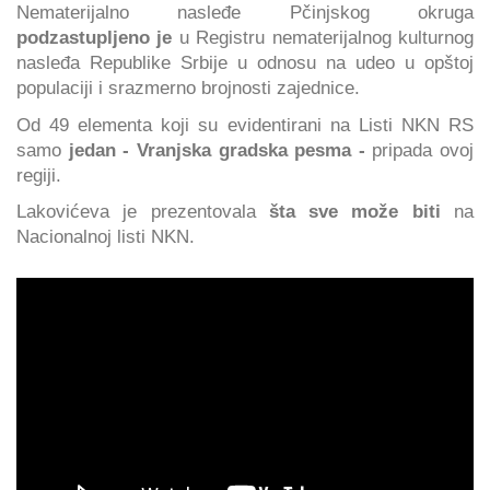
Nematerijalno nasleđe Pčinjskog okruga
podzastupljeno je
u Registru nematerijalnog kulturnog
nasleđa Republike Srbije u odnosu na udeo u opštoj
populaciji i srazmerno brojnosti zajednice.
Od 49 elementa koji su evidentirani na Listi NKN RS
samo
jedan - Vranjska gradska pesma -
pripada ovoj
regiji.
Lakovićeva je prezentovala
šta sve može biti
na
Nacionalnoj listi NKN.