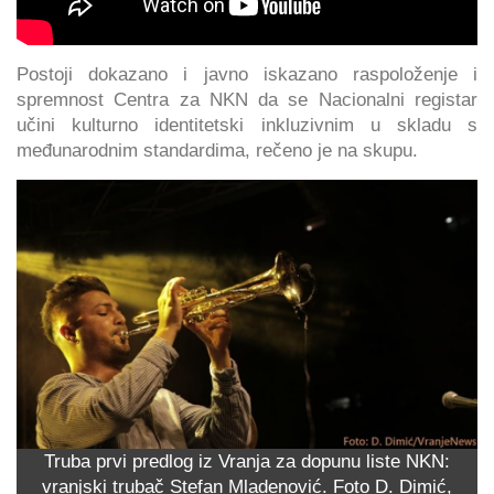
Postoji dokazano i javno iskazano raspoloženje i
spremnost Centra za NKN da se Nacionalni registar
učini kulturno identitetski inkluzivnim u skladu s
međunarodnim standardima, rečeno je na skupu.
Truba prvi predlog iz Vranja za dopunu liste NKN:
vranjski trubač Stefan Mladenović. Foto D. Dimić,