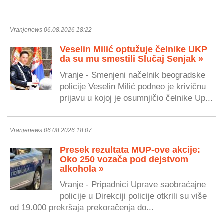
Vranjenews 06.08.2026 18:22
Veselin Milić optužuje čelnike UKP
da su mu smestili Slučaj Senjak »
Vranje - Smenjeni načelnik beogradske
policije Veselin Milić podneo je krivičnu
prijavu u kojoj je osumnjičio čelnike Up...
Vranjenews 06.08.2026 18:07
Presek rezultata MUP-ove akcije:
Oko 250 vozača pod dejstvom
alkohola »
Vranje - Pripadnici Uprave saobraćajne
policije u Direkciji policije otkrili su više
od 19.000 prekršaja prekoračenja do...