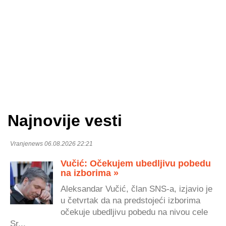
Najnovije vesti
Vranjenews 06.08.2026 22:21
Vučić: Očekujem ubedljivu pobedu
na izborima »
Aleksandar Vučić, član SNS-a, izjavio je
u četvrtak da na predstojeći izborima
očekuje ubedljivu pobedu na nivou cele
Sr...