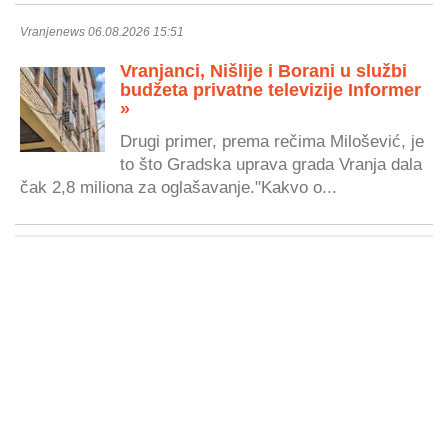
Vranjenews 06.08.2026 15:51
Vranjanci, Nišlije i Borani u službi
budžeta privatne televizije Informer
»
Drugi primer, prema rečima Milošević, je
to što Gradska uprava grada Vranja dala
čak 2,8 miliona za oglašavanje."Kakvo o...