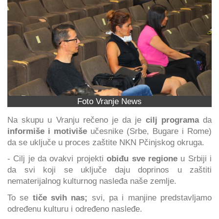
Foto Vranje News
Na skupu u Vranju rečeno je da je
cilj programa
da
informiše i motiviše
učesnike (Srbe, Bugare i Rome)
da se uključe u proces zaštite NKN Pčinjskog okruga.
- Cilj je da ovakvi projekti
obiđu sve regione
u Srbiji i
da svi koji se uključe daju doprinos u zaštiti
nematerijalnog kulturnog nasleđa naše zemlje.
To se
tiče svih nas;
svi, pa i manjine predstavljamo
određenu kulturu i određeno nasleđe.