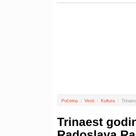
Početna
Vesti
Kultura
Trinaes
Trinaest godi
Radoslava Ra