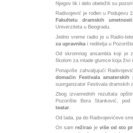
Njegov lik i delo obeležili su pozo
Radivojević je rođen u Podujevu 
Fakultetu dramskih umetnos
Univerziteta u Beogradu.
Jedno vreme radio je u Radio-tele
za upravnika
i reditelja u Pozoriš
Od skromnog ansambla koji je 
školom za mlade glumce koja živi 
Ponajviše zahvaljujući Radivojevi
domaćin Festivala amaterskih 
suorganizator Festivala dramskih 
Zbog izvanrednih rezultata opšt
Pozorište Bora Stanković, pod
teatar
.
Od tada, pa do Radivojevićeve sm
On sam
režirao
je
više od sto p