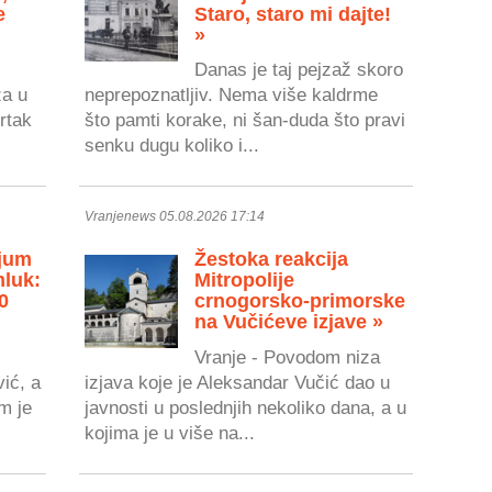
e
Staro, staro mi dajte!
»
Danas je taj pejzaž skoro
za u
neprepoznatljiv. Nema više kaldrme
vrtak
što pamti korake, ni šan-duda što pravi
senku dugu koliko i...
Vranjenews 05.08.2026 17:14
jum
Žestoka reakcija
mluk:
Mitropolije
0
crnogorsko-primorske
na Vučićeve izjave »
Vranje - Povodom niza
ić, a
izjava koje je Aleksandar Vučić dao u
im je
javnosti u poslednjih nekoliko dana, a u
kojima je u više na...