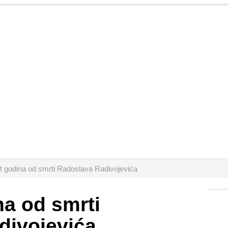
t godina od smrti Radoslava Radivojevića
na od smrti
divojevića