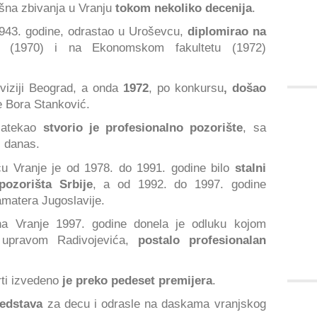
rišna zbivanja u Vranju
tokom nekoliko decenija
.
1943. godine, odrastao u Uroševcu,
diplomirao na
ti
(1970) i na Ekonomskom fakultetu (1972)
viziji Beograd, a onda
1972
, po konkursu
, došao
te Bora Stanković.
zatekao
stvorio je profesionalno pozorište
, sa
i danas.
ću Vranje je od 1978. do 1991. godine bilo
stalni
pozorišta Srbije
, a od 1992. do 1997. godine
amatera Jugoslavije.
ina Vranje 1997. godine donela je odluku kojom
 upravom Radivojevića,
postalo profesionalan
rti izvedeno
je preko pedeset premijera
.
redstava
za decu i odrasle na daskama vranjskog