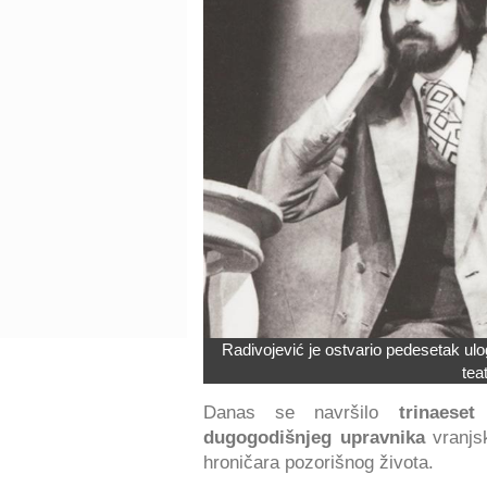
Radivojević je ostvario pedesetak ulo
tea
Danas se navršilo
trina
eset
dugogodišnjeg upravnika
vranjsk
hroničara pozorišnog života.