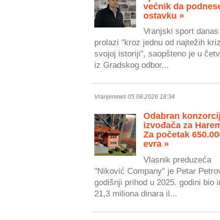
većnik da podnes
ostavku »
Vranjski sport danas
prolazi "kroz jednu od najtežih kri
svojoj istoriji", saopšteno je u čet
iz Gradskog odbor...
Vranjenews 05.08.2026 18:34
Odabran konzorci
izvođača za Hare
Za početak 650.00
evra »
Vlasnik preduzeća
"Niković Company" je Petar Petrov
godišnji prihod u 2025. godini bio 
21,3 miliona dinara il...