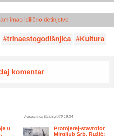
am imao idilično detinjstvo
trinaestogodišnjica
Kultura
daj komentar
Vranjenews 05.08.2026 19:34
je u
Protojerej-stavrofor
,
Miroljub Srb. Ružić: