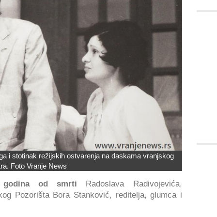
ga i stotinak režijskih ostvarenja na daskama vranjskog
tra. Foto Vranje News
 godina od smrti
Radoslava Radivojevića,
og Pozorišta Bora Stanković, reditelja, glumca i