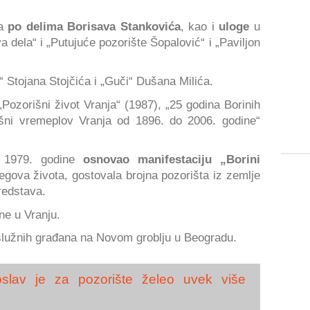
a
po delima Borisava Stankovića
, kao i
uloge
u
dela“ i „Putujuće pozorište Šopalović“ i „Paviljon
i“ Stojana Stojčića i „Guči“ Dušana Milića.
Pozorišni život Vranja“ (1987), „25 godina Borinih
išni vremeplov Vranja od 1896. do 2006. godine“
e 1979. godine
osnovao manifestaciju „Borini
egova života, gostovala brojna pozorišta iz zemlje
redstava.
ne u Vranju.
aslužnih građana na Novom groblju u Beogradu.
doslav je za pozorište želeo uvek više