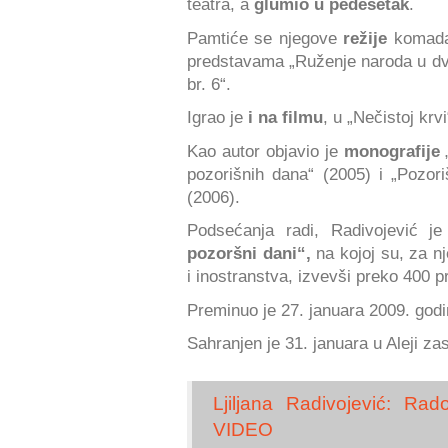
teatra, a
glumio u pedesetak
.
Pamtiće se njegove
režije
komad
predstavama „Ruženje naroda u dva 
br. 6“.
Igrao je
i na filmu
, u „Nečistoj krv
Kao autor objavio je
monografije
„
pozorišnih dana“ (2005) i „Pozor
(2006).
Podsećanja radi, Radivojević j
pozoršni dani“,
na kojoj su, za nj
i inostranstva, izvevši preko 400 p
Preminuo je 27. januara 2009. godi
Sahranjen je 31. januara u Aleji z
Ljiljana Radivojević: Ra
VIDEO