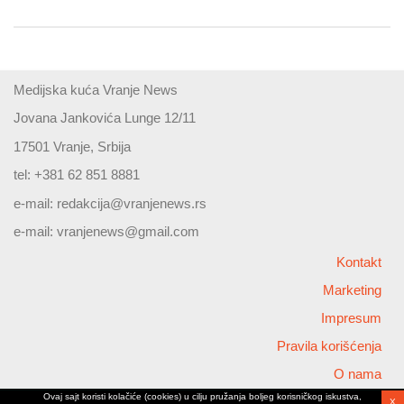
Medijska kuća Vranje News
Jovana Jankovića Lunge 12/11
17501 Vranje, Srbija
tel: +381 62 851 8881
e-mail:
redakcija@vranjenews.rs
e-mail:
vranjenews@gmail.com
Kontakt
Marketing
Impresum
Pravila korišćenja
O nama
Ovaj sajt koristi kolačiće (cookies) u cilju pružanja boljeg korisničkog iskustva,
X