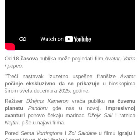
Od
18 časova
publika može pogledati film
Avatar: Vatra
i pepeo
.
"Treći nastavak izuzetno uspešne franšize
Avatar
počinje ekskluzivno da se prikazuje
u bioskopima
širom sveta decembra 2025. godine.
Režiser
Džejms Kameron
vraća publiku
na čuvenu
planetu
Pandoru
gde nas u novoj,
impresivnoj
avanturi
ponovo čekaju marinac
Džejk Sali
i ratnica
Nejtiri
, piše u najavi filma.
Pored
Sema Vortingtona
i
Zoi Saldane
u filmu
igraju
i