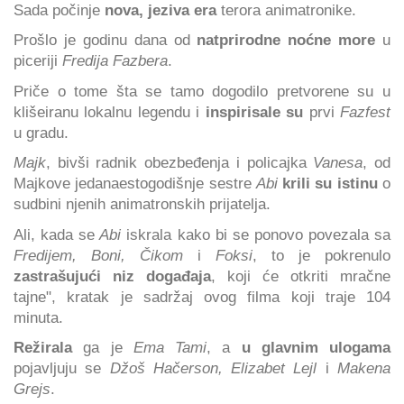
Sada počinje
nova, jeziva era
terora animatronike.
Prošlo je godinu dana od
natprirodne noćne more
u
piceriji
Fredija Fazbera
.
Priče o tome šta se tamo dogodilo pretvorene su u
klišeiranu lokalnu legendu i
inspirisale su
prvi
Fazfest
u gradu.
Majk
, bivši radnik obezbeđenja i policajka
Vanesa
, od
Majkove jedanaestogodišnje sestre
Abi
krili su istinu
o
sudbini njenih animatronskih prijatelja.
Ali, kada se
Abi
iskrala kako bi se ponovo povezala sa
Fredijem, Boni, Čikom
i
Foksi
, to je pokrenulo
zastrašujući niz događaja
, koji će otkriti mračne
tajne", kratak je sadržaj ovog filma koji traje 104
minuta.
Režirala
ga je
Ema Tami
, a
u glavnim ulogama
pojavljuju se
Džoš Hačerson, Elizabet Lejl
i
Makena
Grejs
.