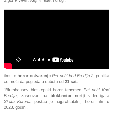
Sigorni Viver, Kejt Vinslet
i drugi.
ilmsko
horor ostvarenje
Pet noći kod Fredija 2
, publika
će moći da pogleda u subotu od
21 sat
.
"Blumhausov bioskopski horor fenomen
Pet noći Kod
Fredija
, zasnovan na
blokbaster seriji
video-igara
Skota Kotona
, postao je najprofitabilniji horor film u
2023. godini.