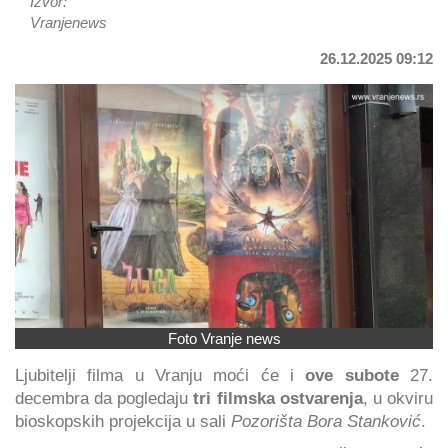
Izvor:
Vranjenews
26.12.2025 09:12
Foto Vranje news
Ljubitelji filma u Vranju moći će i
ove subote
27.
decembra da pogledaju
tri filmska ostvarenja
, u okviru
bioskopskih projekcija u sali
Pozorišta Bora Stanković
.