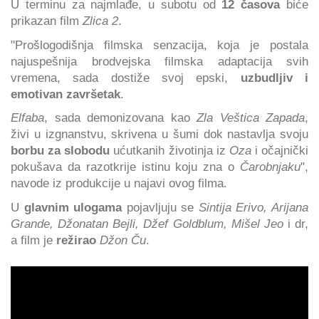
U terminu za najmlađe, u subotu od
12 časova
biće
prikazan film
Zlica 2
.
"Prošlogodišnja filmska senzacija, koja je postala
najuspešnija brodvejska filmska adaptacija svih
vremena, sada dostiže svoj epski,
uzbudljiv i
emotivan završetak
.
Elfaba
, sada demonizovana kao
Zla Veštica Zapada
,
živi u izgnanstvu, skrivena u šumi dok nastavlja svoju
borbu za slobodu
ućutkanih životinja iz
Oza
i očajnički
pokušava da razotkrije istinu koju zna o
Čarobnjaku
",
navode iz produkcije u najavi ovog filma.
U
glavnim ulogama
pojavljuju se
Sintija Erivo, Arijana
Grande, Džonatan Bejli, Džef Goldblum, Mišel Jeo
i dr,
a film je
režirao
Džon Ču
.