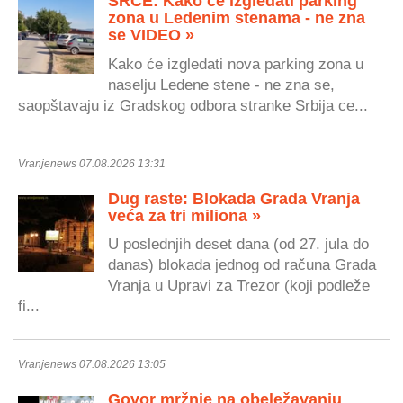
SRCE: Kako će izgledati parking
zona u Ledenim stenama - ne zna
se VIDEO »
Kako će izgledati nova parking zona u
naselju Ledene stene - ne zna se,
saopštavaju iz Gradskog odbora stranke Srbija ce...
Vranjenews 07.08.2026 13:31
Dug raste: Blokada Grada Vranja
veća za tri miliona »
U poslednjih deset dana (od 27. jula do
danas) blokada jednog od računa Grada
Vranja u Upravi za Trezor (koji podleže
fi...
Vranjenews 07.08.2026 13:05
Govor mržnje na obeležavanju