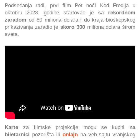
Podsećanja radi, prvi film Pet noći Kod Fredija u
oktobru 2023. godine startovao je sa
rekordnom
zaradom
od 80 miliona dolara i do kraja bioskopskog
prikazivanja zaradio je
skoro 300
miliona dolara širom
sveta.
Karte
za filmske projekcije mogu se kupiti
na
biletarnici
pozorišta ili
onlajn
na veb-sajtu vranjskog