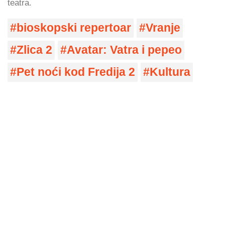
teatra.
bioskopski repertoar
Vranje
Zlica 2
Avatar: Vatra i pepeo
Pet noći kod Fredija 2
Kultura