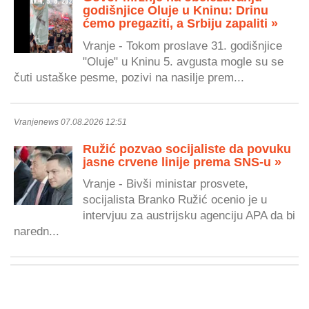
godišnjice Oluje u Kninu: Drinu
ćemo pregaziti, a Srbiju zapaliti »
Vranje - Tokom proslave 31. godišnjice
"Oluje" u Kninu 5. avgusta mogle su se
čuti ustaške pesme, pozivi na nasilje prem...
Vranjenews 07.08.2026 12:51
Ružić pozvao socijaliste da povuku
jasne crvene linije prema SNS-u »
Vranje - Bivši ministar prosvete,
socijalista Branko Ružić ocenio je u
intervjuu za austrijsku agenciju APA da bi
naredn...