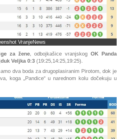
eenshot VranjeNews
ige za žene
, odbojkašice vranjskog
OK Panda
duk Veljka 0:3
(19:25,14:25,19:25).
samo dva boda za drugoplasiranim Pirotom, dok je
dova, koga „Pandice“ u narednom kolu dočekuju u