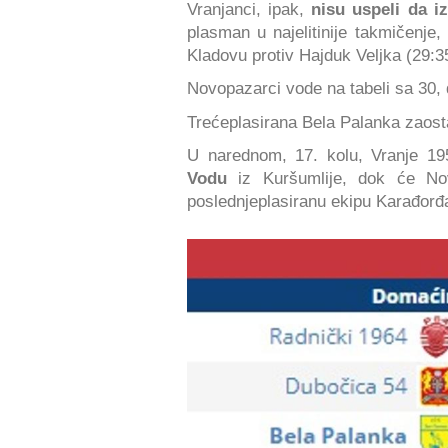
Vranjanci, ipak,
nisu uspeli da iz
plasman u najelitinije takmičenje
Kladovu protiv Hajduk Veljka (29:3
Novopazarci vode na tabeli sa 30,
Trećeplasirana Bela Palanka zaos
U narednom, 17. kolu, Vranje 1
Vodu
iz Kuršumlije, dok će Nov
poslednjeplasiranu ekipu Karađorđ