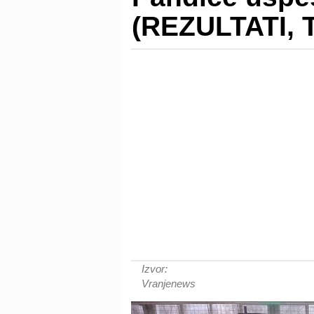
(REZULTATI, 
Izvor:
Vranjenews