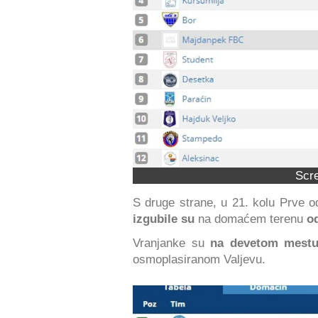
Scr
S druge strane, u 21. kolu Prve 
izgubile su
na domaćem terenu
od
Vranjanke su
na devetom mest
osmoplasiranom Valjevu.