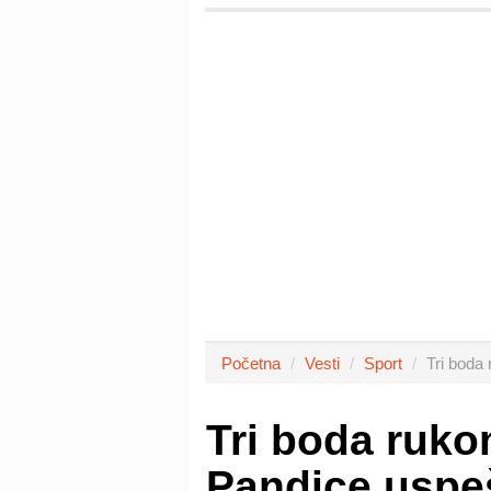
Početna
Vesti
Sport
Tri boda
Tri boda ruk
Pandice uspe