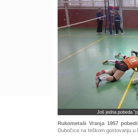
Još jedna pobeda "p
Rukometaši Vranja 1957 pobedil
Dubočice na teškom gostovanju u