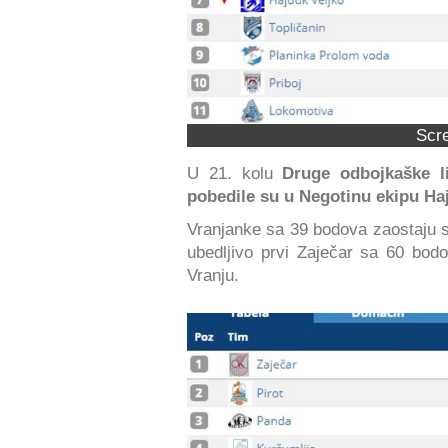
Scr
U 21. kolu
Druge odbojkaške l
pobedile su u Negotinu ekipu Haj
Vranjanke sa 39 bodova zaostaju 
ubedljivo prvi Zaječar sa 60 bo
Vranju.