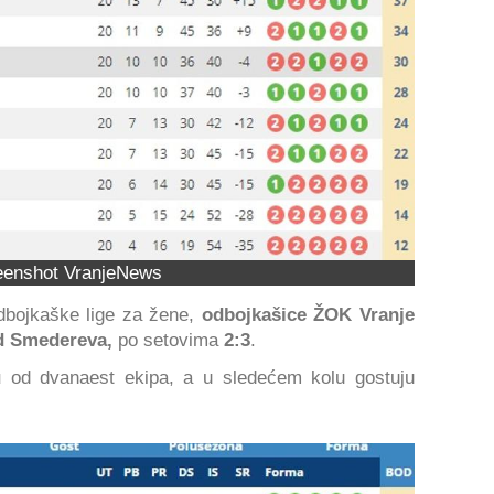
eenshot VranjeNews
odbojkaške lige za žene,
odbojkašice ŽOK Vranje
 Smedereva,
po setovima
2:3
.
u
od dvanaest ekipa, a u sledećem kolu gostuju