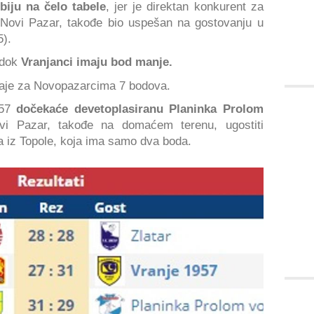
biju na čelo tabele
, jer je direktan konkurent za
, Novi Pazar, takođe bio uspešan na gostovanju u
5).
 dok
Vranjanci imaju bod manje.
taje za Novopazarcima 7 bodova.
957
dočekaće devetoplasiranu Planinka Prolom
i Pazar, takođe na domaćem terenu, ugostiti
a iz Topole, koja ima samo dva boda.