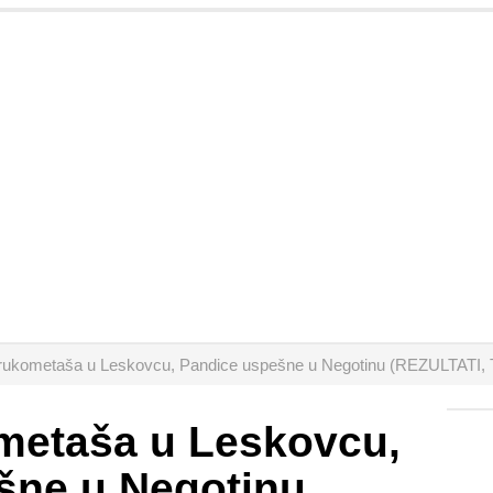
 rukometaša u Leskovcu, Pandice uspešne u Negotinu (REZULTATI
ometaša u Leskovcu,
šne u Negotinu