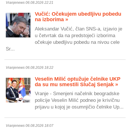
Vranjenews 06.08.2026 22:21
Vučić: Očekujem ubedljivu pobedu
na izborima »
Aleksandar Vučić, član SNS-a, izjavio je
u četvrtak da na predstojeći izborima
očekuje ubedljivu pobedu na nivou cele
Sr...
Vranjenews 06.08.2026 18:22
Veselin Milić optužuje čelnike UKP
da su mu smestili Slučaj Senjak »
Vranje - Smenjeni načelnik beogradske
policije Veselin Milić podneo je krivičnu
prijavu u kojoj je osumnjičio čelnike Up...
Vranjenews 06.08.2026 18:07