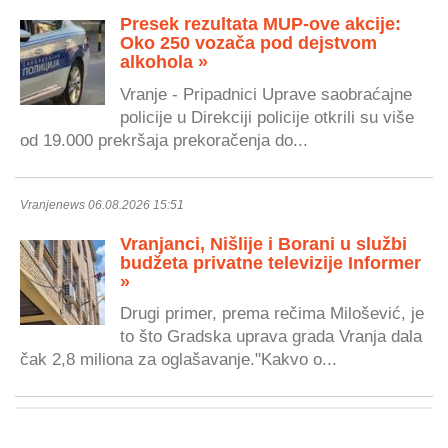
Presek rezultata MUP-ove akcije:
Oko 250 vozača pod dejstvom
alkohola »
Vranje - Pripadnici Uprave saobraćajne
policije u Direkciji policije otkrili su više
od 19.000 prekršaja prekoračenja do...
Vranjenews 06.08.2026 15:51
Vranjanci, Nišlije i Borani u službi
budžeta privatne televizije Informer
»
Drugi primer, prema rečima Milošević, je
to što Gradska uprava grada Vranja dala
čak 2,8 miliona za oglašavanje."Kakvo o...