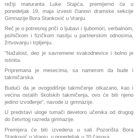
režiji maturanta Luke Stajića, premijerno će u
ponedeljak 19. maja izvesti članovi dramske sekcije
Gimnazije Bora Stanković u Vranju.
Reč je o potresnoj priči o ljubavi i ljubomori, verbalnom,
psihičkom i fizičkom nasilju u partnerskim odnosima,
žrtvovanju i trpljenju.
"Nažalost, deo je savremene svakodnevice i bolno je
istinita.
Pripremana je mesecima, sa namerom da bude i
takmičarska.
Budući da je ovogodišnje takmičenje otkazano, kao i
većina ostalih školskih takmičenja, ovo će biti njeno
jedino izvođenje", navode iz gimnazije.
U predstavi uloge tumači devetoro učenika od drugog
do četvrtog razreda gimnazije.
Premijera će biti izvedena u sali Pozorišta Bora
Stanković u Vranju, u ponedeljak u 20 časova.