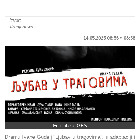
Izvor:
Vranjenews
14.05.2025 08:56 » 08:58
Foto plakat GBS
Dramu Ivane Gudelj ''Ljubav u tragovima'', u adaptaciji i