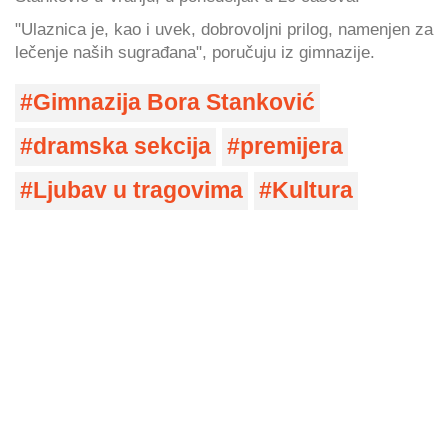
"Ulaznica je, kao i uvek, dobrovoljni prilog, namenjen za
lečenje naših sugrađana", poručuju iz gimnazije.
Gimnazija Bora Stanković
dramska sekcija
premijera
Ljubav u tragovima
Kultura