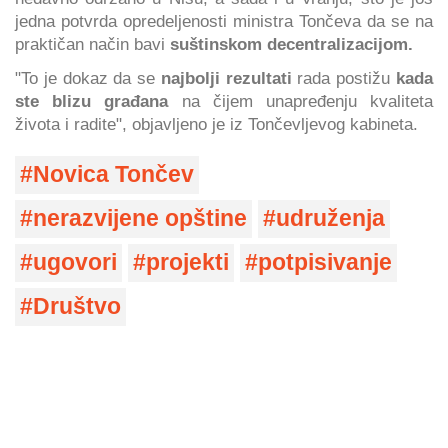
jedna potvrda opredeljenosti ministra Tončeva da se na
praktičan način bavi
suštinskom decentralizacijom.
"To je dokaz da se
najbolji rezultati
rada postižu
kada
ste blizu građana
na čijem unapređenju kvaliteta
života i radite", objavljeno je iz Tončevljevog kabineta.
Novica Tončev
nerazvijene opštine
udruženja
ugovori
projekti
potpisivanje
Društvo