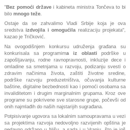
"
Bez pomoći države
i kabineta ministra Tončeva to bi
bilo
mnogo teže
.
Ostaje da se zahvalimo Vladi Srbije koja je ova
sredstva
izdvojila i omogućila
realizaciju projekata",
kazao je Tričković.
Na ovogodišnjem konkursu udruženja građana su
konkurisala sa programim
a iz oblasti
podrške u
zapošljavanju, rodne ravnopravnosti, inkluzije dece i
omladine sa smetnjama u razvoju, podizanju svesti o
zdravim načinima života, zaštiti životne sredine,
podrške razvoju preduzetništva, očuvanja kulturne
baštine, digitalne bezbednosti kao i pomoći osobama sa
invaliditetom i drugim marginalnim grupama. Kroz ove
programe su pokrivene sve starosne grupe, počevši od
onih najmlađih do naših najstarijih sugrađana.
Potpisivanje ugovora sa lokalnim samoupravama u vezi
sa projektima razvoja nedovoljno razvijenih opština je
nedavno održano u Nišu, a sada i u Vranju, što je još