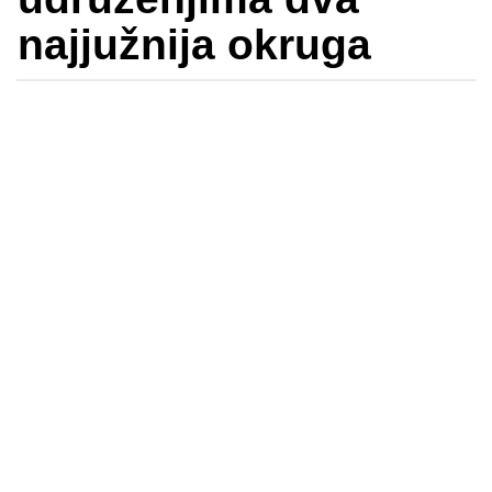
najjužnija okruga