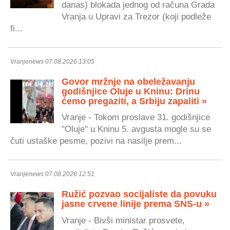
danas) blokada jednog od računa Grada
Vranja u Upravi za Trezor (koji podleže
fi...
Vranjenews 07.08.2026 13:05
Govor mržnje na obeležavanju
godišnjice Oluje u Kninu: Drinu
ćemo pregaziti, a Srbiju zapaliti »
Vranje - Tokom proslave 31. godišnjice
"Oluje" u Kninu 5. avgusta mogle su se
čuti ustaške pesme, pozivi na nasilje prem...
Vranjenews 07.08.2026 12:51
Ružić pozvao socijaliste da povuku
jasne crvene linije prema SNS-u »
Vranje - Bivši ministar prosvete,