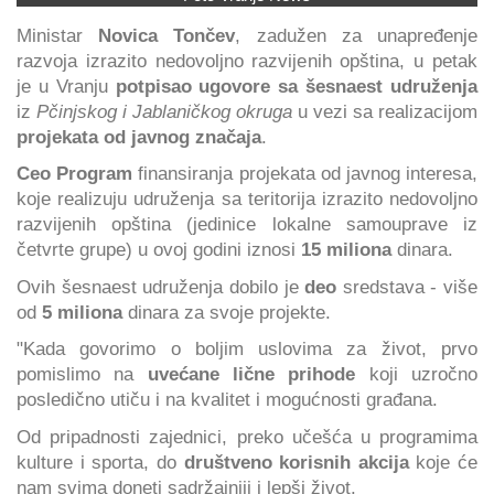
Ministar
Novica Tončev
, zadužen za unapređenje
razvoja izrazito nedovoljno razvijenih opština, u petak
je u Vranju
potpisao ugovore
sa šesnaest udruženja
iz
Pčinjskog i Jablaničkog okruga
u vezi sa realizacijom
projekata od javnog značaja
.
Ceo Program
finansiranja projekata od javnog interesa,
koje realizuju udruženja sa teritorija izrazito nedovoljno
razvijenih opština (jedinice lokalne samouprave iz
četvrte grupe) u ovoj godini iznosi
15 miliona
dinara.
Ovih šesnaest udruženja dobilo je
deo
sredstava - više
od
5 miliona
dinara za svoje projekte.
"Kada govorimo o boljim uslovima za život, prvo
pomislimo na
uvećane lične prihode
koji uzročno
posledično utiču i na kvalitet i mogućnosti građana.
Od pripadnosti zajednici, preko učešća u programima
kulture i sporta, do
društveno korisnih akcija
koje će
nam svima doneti sadržajniji i lepši život.