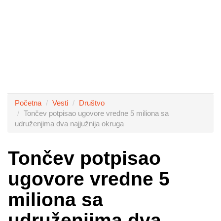
Početna
Vesti
Društvo
Tončev potpisao ugovore vredne 5 miliona sa
udruženjima dva najjužnija okruga
Tončev potpisao
ugovore vredne 5
miliona sa
udruženjima dva