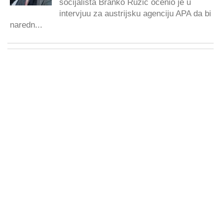
socijalista Branko Ružić ocenio je u
intervjuu za austrijsku agenciju APA da bi
naredn...