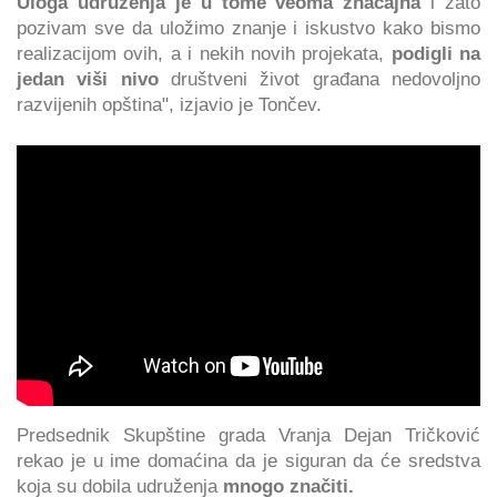
Uloga udruženja je u tome veoma značajna
i zato
pozivam sve da uložimo znanje i iskustvo kako bismo
realizacijom ovih, a i nekih novih projekata,
podigli na
jedan viši nivo
društveni život građana nedovoljno
razvijenih opština", izjavio je Tončev.
Predsednik Skupštine grada Vranja Dejan Tričković
rekao je u ime domaćina da je siguran da će sredstva
koja su dobila udruženja
mnogo značiti.