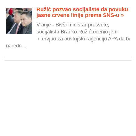
Ružić pozvao socijaliste da povuku
jasne crvene linije prema SNS-u »
Vranje - Bivši ministar prosvete,
socijalista Branko Ružić ocenio je u
intervjuu za austrijsku agenciju APA da bi
naredn...