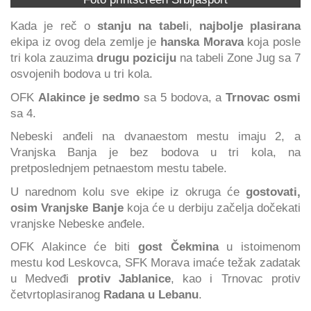
Kada je reč o
stanju na tabel
i,
najbolje plasirana
ekipa iz ovog dela zemlje je
hanska Morava
koja posle
tri kola zauzima
drugu poziciju
na tabeli Zone Jug sa 7
osvojenih bodova u tri kola.
OFK
Alakince je sedmo
sa 5 bodova, a
Trnovac osmi
sa 4.
Nebeski anđeli na dvanaestom mestu imaju 2, a
Vranjska Banja je bez bodova u tri kola, na
pretposlednjem petnaestom mestu tabele.
U narednom kolu sve ekipe iz okruga će
gostovati,
osim Vranjske Banje
koja će u derbiju začelja dočekati
vranjske Nebeske anđele.
OFK Alakince će biti
gost Čekmina
u istoimenom
mestu kod Leskovca, SFK Morava imaće težak zadatak
u Medveđi
protiv Jablanice
, kao i Trnovac protiv
četvrtoplasiranog
Radana u Lebanu
.