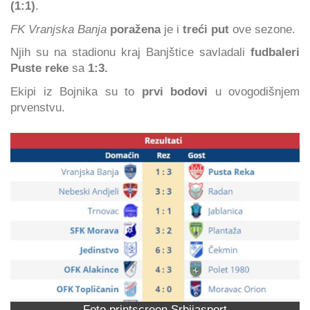
(1:1)
.
FK Vranjska Banja
poražena
je i
treći put
ove sezone.
Njih su na stadionu kraj Banjštice savladali
fudbaleri
Puste reke
sa
1:3.
Ekipi iz Bojnika su to
prvi bodovi
u ovogodišnjem
prvenstvu.
Foto printscreen Srbijasport