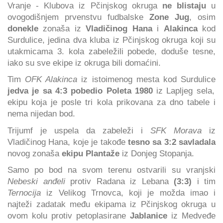
Vranje - Klubova iz Pčinjskog okruga
ne blistaju
u
ovogodišnjem prvenstvu fudbalske
Zone Jug
, osim
donekle
zonaša iz
Vladičinog Hana
i
Alakinca
kod
Surdulice, jedina dva kluba iz Pčinjskog okruga koji su
utakmicama 3. kola zabeležili pobede, doduše tesne,
iako su sve ekipe iz okruga bili domaćini.
Tim
OFK Alakinca
iz istoimenog mesta kod Surdulice
jedva je sa 4:3 pobedio Poleta 1980
iz Lapljeg sela,
ekipu koja je posle tri kola prikovana za dno tabele i
nema nijedan bod.
Trijumf je uspela da zabeleži i
SFK Morava
iz
Vladičinog Hana, koje je takođe
tesno sa 3:2 savladala
novog zonaša
ekipu Plantaže
iz Donjeg Stopanja.
Samo po bod na svom terenu ostvarili su vranjski
Nebeski anđeli
protiv Radana iz Lebana
(3:3)
i tim
Ternocija
iz Velikog Trnovca, koji je možda imao i
najteži zadatak među ekipama iz Pčinjskog okruga u
ovom kolu protiv petoplasirane
Jablanice
iz Medveđe