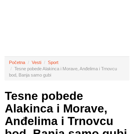
Početna
Vesti
Sport
Tesne pobede Alakinca i Morave, Anđelima i Trnovcu
bod, Banja samo gubi
Tesne pobede
Alakinca i Morave,
Anđelima i Trnovcu
bod, Banja samo gubi