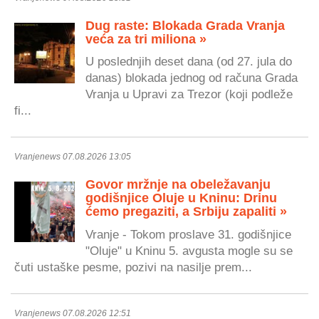
Dug raste: Blokada Grada Vranja
veća za tri miliona »
U poslednjih deset dana (od 27. jula do
danas) blokada jednog od računa Grada
Vranja u Upravi za Trezor (koji podleže
fi...
Vranjenews 07.08.2026 13:05
Govor mržnje na obeležavanju
godišnjice Oluje u Kninu: Drinu
ćemo pregaziti, a Srbiju zapaliti »
Vranje - Tokom proslave 31. godišnjice
"Oluje" u Kninu 5. avgusta mogle su se
čuti ustaške pesme, pozivi na nasilje prem...
Vranjenews 07.08.2026 12:51