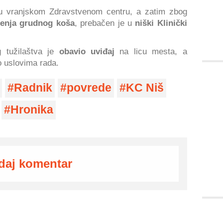
t u vranjskom Zdravstvenom centru, a zatim zbog
enja grudnog koša
, prebačen je u
niški Klinički
 tužilaštva je
obavio uviđaj
na licu mesta, a
o uslovima rada.
Radnik
povrede
KC Niš
Hronika
daj komentar