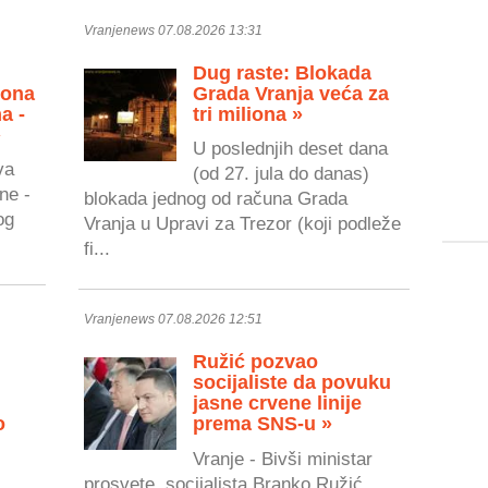
Vranjenews 07.08.2026 13:31
Dug raste: Blokada
zona
Grada Vranja veća za
a -
tri miliona »
»
U poslednjih deset dana
va
(od 27. jula do danas)
ne -
blokada jednog od računa Grada
og
Vranja u Upravi za Trezor (koji podleže
fi...
Vranjenews 07.08.2026 12:51
Ružić pozvao
socijaliste da povuku
jasne crvene linije
o
prema SNS-u »
Vranje - Bivši ministar
prosvete, socijalista Branko Ružić