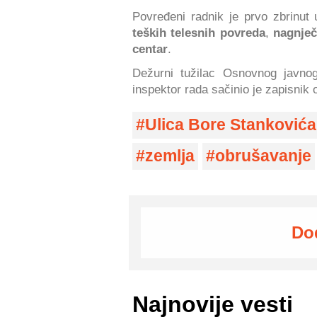
Povređeni radnik je prvo zbrinu
teških telesnih povreda
,
nagnječ
centar
.
Dežurni tužilac Osnovnog javnog
inspektor rada sačinio je zapisnik 
Ulica Bore Stankovića
zemlja
obrušavanje
Do
Najnovije vesti