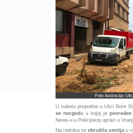
Foto ilustracija: U
U subotu prepodne u Ulici Bore Sta
se nezgod
a u kojoj je
povređen 
News-u u Policijskoj upravi u Vranj
Na radnika se
obrušila zemlja
u v