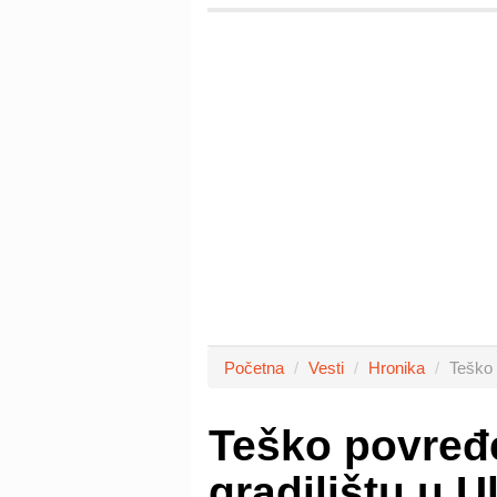
Početna
Vesti
Hronika
Teško 
Teško povređ
gradilištu u U