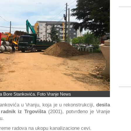
lica Bore Stankovića. Foto Vranje News
nkovića u Vranju, koja je u rekonstrukciji,
desila
radnik iz Trgovišta
(2001), potvrđeno je Vranje
u.
reme radova na ukopu kanalizacione cevi.