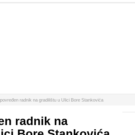
povređen radnik na gradilištu u Ulici Bore Stankovića
en radnik na
lici Bore Stankovića