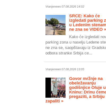
Vranjenews 07.08.2026 14:02
SRCE: Kako će
izgledati parking 
u Ledenim stenam
ne zna se VIDEO 
Kako će izgledati no
parking zona u naselju Ledene ste
ne zna se, saopštavaju iz Gradsk
odbora stranke Srbija ce...
Vranjenews 07.08.2026 13:05
Govor mržnje na
obeležavanju
godišnjice Oluje u
Kninu: Drinu ćem
pregaziti, a Srbiju
zapaliti »