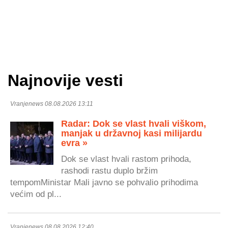
Najnovije vesti
Vranjenews 08.08.2026 13:11
Radar: Dok se vlast hvali viškom,
manjak u državnoj kasi milijardu
evra »
Dok se vlast hvali rastom prihoda,
rashodi rastu duplo bržim
tempomMinistar Mali javno se pohvalio prihodima
većim od pl...
Vranjenews 08.08.2026 12:40