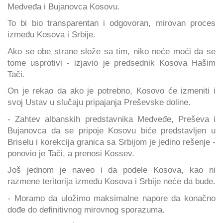
Medveđa i Bujanovca Kosovu.
To bi bio transparentan i odgovoran, mirovan proces
između Kosova i Srbije.
Ako se obe strane slože sa tim, niko neće moći da se
tome usprotivi - izjavio je predsednik Kosova Hašim
Tači.
On je rekao da ako je potrebno, Kosovo će izmeniti i
svoj Ustav u slučaju pripajanja Preševske doline.
- Zahtev albanskih predstavnika Medveđe, Preševa i
Bujanovca da se pripoje Kosovu biće predstavljen u
Briselu i korekcija granica sa Srbijom je jedino rešenje -
ponovio je Tači, a prenosi Kossev.
Još jednom je naveo i da podele Kosova, kao ni
razmene teritorija između Kosova i Srbije neće da bude.
- Moramo da uložimo maksimalne napore da konačno
dođe do definitivnog mirovnog sporazuma.