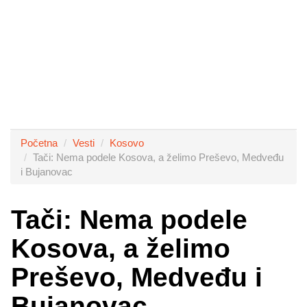
Početna
Vesti
Kosovo
Tači: Nema podele Kosova, a želimo Preševo, Medveđu
i Bujanovac
Tači: Nema podele
Kosova, a želimo
Preševo, Medveđu i
Bujanovac