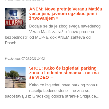
ANEM: Nove pretnje Veranu Matiću
vešanjem, javnom egzekucijom i
žrtvovanjem »
Dodaje se da je zbog svega navedenog
Veran Matić zatražio "novu procenu
bezbednosti" od MUP-a, dok ANEM zahteva od
Poseb...
Vranjenews 07.08.2026 14:02
SRCE: Kako će izgledati parking
zona u Ledenim stenama - ne zna
se VIDEO »
Kako će izgledati nova parking zona u
naselju Ledene stene - ne zna se,
saopštavaju iz Gradskog odbora stranke Srbija ce...