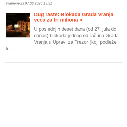
Vranjenews 07.08.2026 13:31
Dug raste: Blokada Grada Vranja
veća za tri miliona »
U poslednjih deset dana (od 27. jula do
danas) blokada jednog od računa Grada
Vranja u Upravi za Trezor (koji podleže
fi...