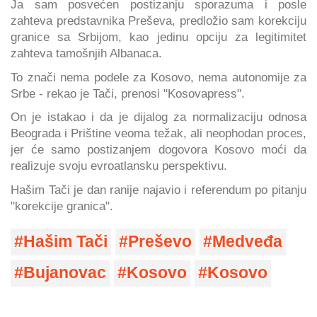
Ja sam posvećen postizanju sporazuma i posle
zahteva predstavnika Preševa, predložio sam korekciju
granice sa Srbijom, kao jedinu opciju za legitimitet
zahteva tamošnjih Albanaca.
To znači nema podele za Kosovo, nema autonomije za
Srbe - rekao je Tači, prenosi "Kosovapress".
On je istakao i da je dijalog za normalizaciju odnosa
Beograda i Prištine veoma težak, ali neophodan proces,
jer će samo postizanjem dogovora Kosovo moći da
realizuje svoju evroatlansku perspektivu.
Hašim Tači je dan ranije najavio i referendum po pitanju
"korekcije granica".
Hašim Tači
Preševo
Medveđa
Bujanovac
Kosovo
Kosovo