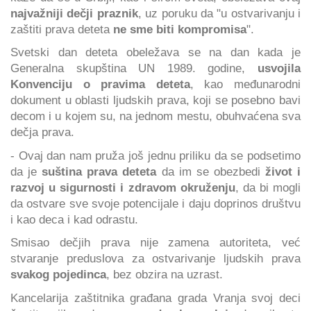
najvažniji dečji praznik
, uz poruku da "u ostvarivanju i
zaštiti prava deteta
ne sme biti kompromisa
".
Svetski dan deteta obeležava se na dan kada je
Generalna skupština UN 1989. godine,
usvojila
Konvenciju o pravima deteta
, kao međunarodni
dokument u oblasti ljudskih prava, koji se posebno bavi
decom i u kojem su, na jednom mestu, obuhvaćena sva
dečja prava.
- Ovaj dan nam pruža još jednu priliku da se podsetimo
da je
suština prava deteta
da im se obezbedi
život i
razvoj u sigurnosti i zdravom okruženju
, da bi mogli
da ostvare sve svoje potencijale i daju doprinos društvu
i kao deca i kad odrastu.
Smisao dečjih prava nije zamena autoriteta, već
stvaranje preduslova za ostvarivanje ljudskih prava
svakog pojedinca
, bez obzira na uzrast.
Kancelarija zaštitnika građana grada Vranja svoj deci