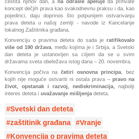
čestita njihov dan, a
na odrasle apeluje
da prihvate
koncept dečjih prava kao svakodnevnu praksu i da, kao
pojedinci, daju doprinos što potpunijem ostvarivanju
prava deteta u našoj zemlji - navode iz Kancelarije
lokalnog Zaštitnika građana.
Konvenciju o pravima deteta do sada je
ratifikovalo
više od 190 država
, među kojima je i Srbija, a Svetski
dan deteta je ustanovljen sa ciljem da se u svim
državama sveta obeležava istog dana – 20. novembra.
Konvencija počiva na
četiri osnovna principa
, bez
kojih nije moguće ostvariti ni ostala prava –
pravo na
život, opstanak i razvoj, nediskriminacija,
najbolji
interes deteta i
uvažavanje mišljenja
deteta.
Svetski dan deteta
zaštitinik građana
Vranje
Konvencija o pravima deteta