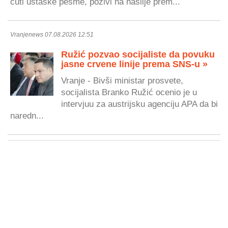
čuti ustaške pesme, pozivi na nasilje prem...
Vranjenews 07.08.2026 12:51
Ružić pozvao socijaliste da povuku
jasne crvene linije prema SNS-u »
Vranje - Bivši ministar prosvete,
socijalista Branko Ružić ocenio je u
intervjuu za austrijsku agenciju APA da bi
naredn...