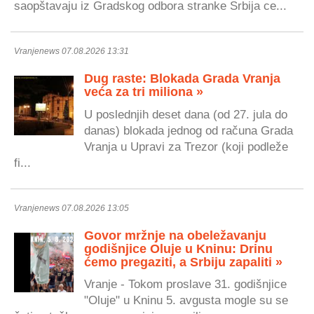
saopštavaju iz Gradskog odbora stranke Srbija ce...
Vranjenews 07.08.2026 13:31
Dug raste: Blokada Grada Vranja
veća za tri miliona »
U poslednjih deset dana (od 27. jula do
danas) blokada jednog od računa Grada
Vranja u Upravi za Trezor (koji podleže
fi...
Vranjenews 07.08.2026 13:05
Govor mržnje na obeležavanju
godišnjice Oluje u Kninu: Drinu
ćemo pregaziti, a Srbiju zapaliti »
Vranje - Tokom proslave 31. godišnjice
"Oluje" u Kninu 5. avgusta mogle su se