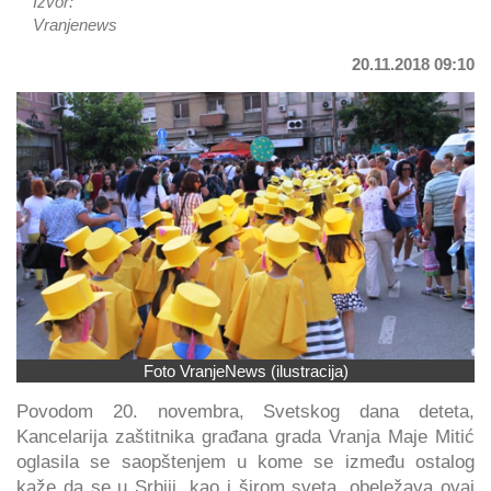
Izvor:
Vranjenews
20.11.2018 09:10
Foto VranjeNews (ilustracija)
Povodom 20. novembra, Svetskog dana deteta,
Kancelarija zaštitnika građana grada Vranja Maje Mitić
oglasila se saopštenjem u kome se između ostalog
kaže da se u Srbiji, kao i širom sveta, obeležava ovaj