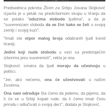
Predsednica pokreta
Živim za Srbiju
Jovana Stojković
izjavila je u petak na predizbornom skupu u Vranju da
se polako "
oduzima sloboda
ljudima", a da je
"
suverenizam
sloboda
da se živi kako se želi
u svojoj
zemlji i svojoj kući".
"Imali ste
otpor malog broja
odabranih ljudi kovid
tiraniji.
Jedini koji nude slobodu
u vezi sa predstojećim
izborima jesu suverenisti", rekla je ona.
Stojković smatra da ljudi
moraju da učestvuju
u
politici.
"Jer, ako nećemo,
ona će učestvovati
u našim
životima.
Ona nam određuje
šta ćemo da jedemo, da pijemo, da
li će se u Srbiji kopati rude, da li ćemo imati čistu
prirodu i odlučivati o svojoj deci", dodala je Stojković.