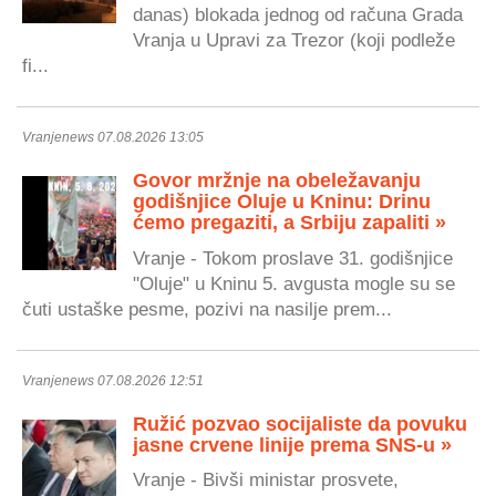
danas) blokada jednog od računa Grada
Vranja u Upravi za Trezor (koji podleže
fi...
Vranjenews 07.08.2026 13:05
Govor mržnje na obeležavanju
godišnjice Oluje u Kninu: Drinu
ćemo pregaziti, a Srbiju zapaliti »
Vranje - Tokom proslave 31. godišnjice
"Oluje" u Kninu 5. avgusta mogle su se
čuti ustaške pesme, pozivi na nasilje prem...
Vranjenews 07.08.2026 12:51
Ružić pozvao socijaliste da povuku
jasne crvene linije prema SNS-u »
Vranje - Bivši ministar prosvete,