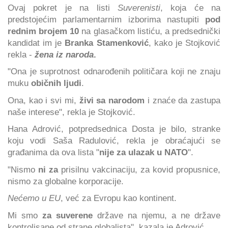
Ovaj pokret je na listi
Suverenisti
, koja će na
predstojećim parlamentarnim izborima nastupiti
pod
rednim brojem 10
na glasačkom listiću, a predsednički
kandidat im je
Branka Stamenković
, kako je Stojković
rekla -
žena iz naroda
.
"Ona je suprotnost odnarođenih političara koji ne znaju
muku
običnih ljudi
.
Ona, kao i svi mi,
živi sa
narodom
i znaće da zastupa
naše interese", rekla je Stojković.
Hana Adrović, potpredsednica Dosta je bilo, stranke
koju vodi Saša Radulović, rekla je obraćajući se
građanima da ova lista "
nije za ulazak u NATO
".
"Nismo
ni za
prisilnu vakcinaciju, za kovid propusnice,
nismo za globalne korporacije.
Nećemo u EU
, već za Evropu kao kontinent.
Mi smo
za suverene
države na njemu, a ne države
kontrolisane od strane globalista", kazala je Adrović.