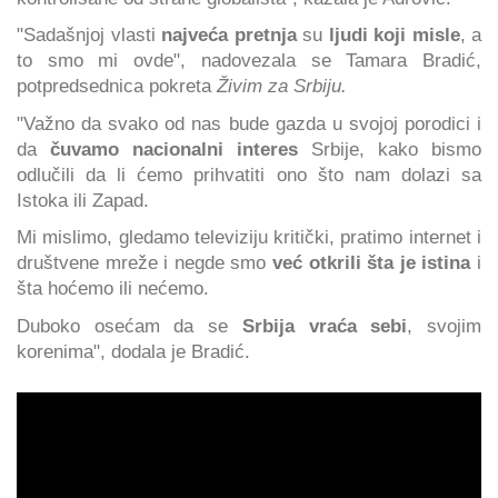
"Sadašnjoj vlasti
najveća pretnja
su
ljudi koji misle
, a
to smo mi ovde", nadovezala se Tamara Bradić,
potpredsednica pokreta
Živim za Srbiju.
"Važno da svako od nas bude gazda u svojoj porodici i
da
čuvamo nacionalni interes
Srbije, kako bismo
odlučili da li ćemo prihvatiti ono što nam dolazi sa
Istoka ili Zapad.
Mi mislimo, gledamo televiziju kritički, pratimo internet i
društvene mreže i negde smo
već otkrili šta je istina
i
šta hoćemo ili nećemo.
Duboko osećam da se
Srbija vraća sebi
, svojim
korenima", dodala je Bradić.