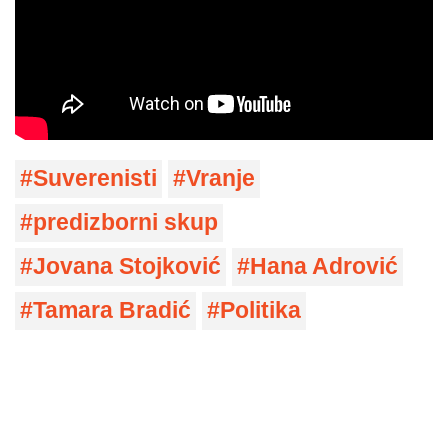
Suverenisti
Vranje
predizborni skup
Jovana Stojković
Hana Adrović
Tamara Bradić
Politika