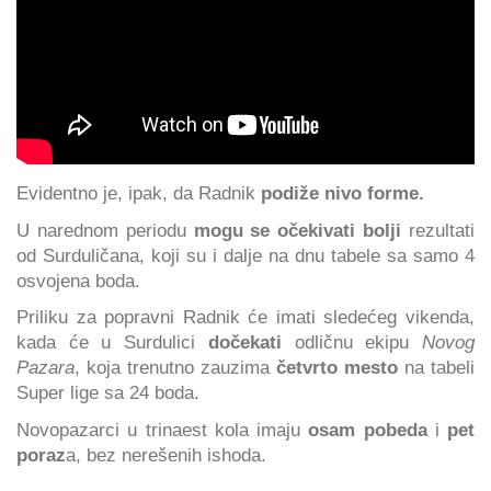
Evidentno je, ipak, da Radnik
podiže nivo forme.
U narednom periodu
mogu se očekivati bolji
rezultati
od Surduličana, koji su i dalje na dnu tabele sa samo 4
osvojena boda.
Priliku za popravni Radnik će imati sledećeg vikenda,
kada će u Surdulici
dočekati
odličnu ekipu
Novog
Pazara
, koja trenutno zauzima
četvrto mesto
na tabeli
Super lige sa 24 boda.
Novopazarci u trinaest kola imaju
osam pobeda
i
pet
poraz
a, bez nerešenih ishoda.