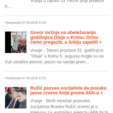
Vranja u Upravi za Trezor (koji podleže
fi...
Vranjenews 07.08.2026 13:05
Govor mržnje na obeležavanju
godišnjice Oluje u Kninu: Drinu
ćemo pregaziti, a Srbiju zapaliti »
Vranje - Tokom proslave 31. godišnjice
"Oluje" u Kninu 5. avgusta mogle su se
čuti ustaške pesme, pozivi na nasilje prem...
Vranjenews 07.08.2026 12:51
Ružić pozvao socijaliste da povuku
jasne crvene linije prema SNS-u »
Vranje - Bivši ministar prosvete,
socijalista Branko Ružić ocenio je u
intervjuu za austrijsku agenciju APA da bi