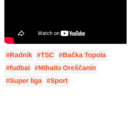
Radnik
TSC
Bačka Topola
fudbal
Mihailo Oreščanin
Super liga
Sport