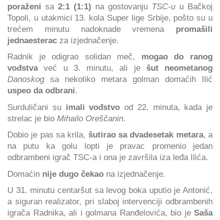
poraženi
sa
2:1 (1:1)
na gostovanju
TSC-u
u Bačkoj
Topoli, u utakmici 13. kola Super lige Srbije, pošto su u
trećem minutu nadoknade vremena
promašili
jednaesterac
za izjednačenje.
Radnik je odigrao solidan meč,
mogao do ranog
vođstva
već u 3. minutu, ali je
šut neometanog
Danoskog
sa nekoliko metara golman domaćih Ilić
uspeo da odbrani
.
Surduličani su
imali vođstvo
od 22. minuta, kada je
strelac je bio
Mihailo Oreščanin
.
Dobio je pas sa krila,
šutirao sa dvadesetak metara
, a
na putu ka golu lopti je pravac promenio jedan
odbrambeni igrač TSC-a i ona je završila iza leđa Ilića.
Domaćin
nije dugo čekao
na izjednačenje.
U 31. minutu centaršut sa levog boka uputio je Antonić,
a siguran realizator, pri slaboj intervenciji odbrambenih
igrača Radnika, ali i golmana Ranđelovića, bio je
Saša