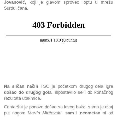
Jovanović,
koji je glavom sproveo loptu u mrežu
Surduličana.
Na sličan način
TSC je početkom drugog dela igre
došao do drugog gola
, ispostavilo se i do konačnog
rezultata utakmice.
Centaršut je ponovo došao sa levog boka, samo je ovaj
put nogom
Martin Mirčevski
,
sam i neometan
ni od