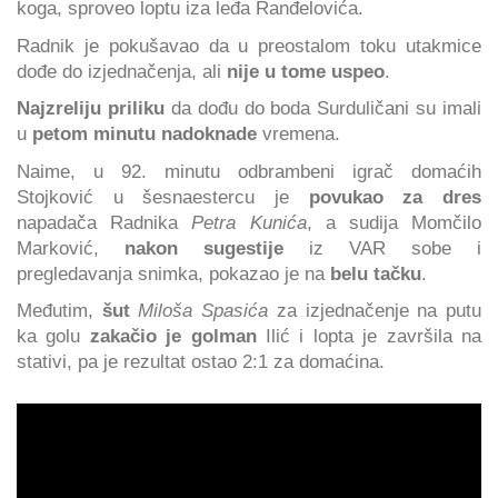
koga, sproveo loptu iza leđa Ranđelovića.
Radnik je pokušavao da u preostalom toku utakmice
dođe do izjednačenja, ali
nije u tome uspeo
.
Najzreliju priliku
da dođu do boda Surduličani su imali
u
petom minutu nadoknade
vremena.
Naime, u 92. minutu odbrambeni igrač domaćih
Stojković u šesnaestercu je
povukao za dres
napadača Radnika
Petra Kunića
, a sudija Momčilo
Marković,
nakon sugestije
iz VAR sobe i
pregledavanja snimka, pokazao je na
belu tačku
.
Međutim,
šut
Miloša Spasića
za izjednačenje na putu
ka golu
zakačio je golman
Ilić i lopta je završila na
stativi, pa je rezultat ostao 2:1 za domaćina.