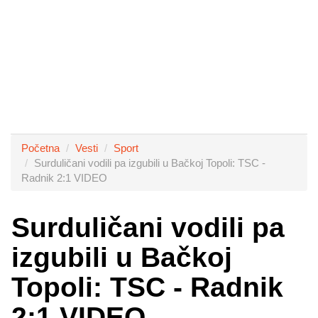
Početna
Vesti
Sport
Surduličani vodili pa izgubili u Bačkoj Topoli: TSC -
Radnik 2:1 VIDEO
Surduličani vodili pa
izgubili u Bačkoj
Topoli: TSC - Radnik
2:1 VIDEO