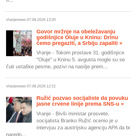
Vranjenews 07.08.2026 13:05
Govor mržnje na obeležavanju
godišnjice Oluje u Kninu: Drinu
ćemo pregaziti, a Srbiju zapaliti »
Vranje - Tokom proslave 31. godišnjice
"Oluje" u Kninu 5. avgusta mogle su se
čuti ustaške pesme, pozivi na nasilje prem...
Vranjenews 07.08.2026 12:51
Ružić pozvao socijaliste da povuku
jasne crvene linije prema SNS-u »
Vranje - Bivši ministar prosvete,
socijalista Branko Ružić ocenio je u
intervjuu za austrijsku agenciju APA da bi
naredn...