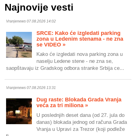
Najnovije vesti
Vranjenews 07.08.2026 14:02
SRCE: Kako će izgledati parking
zona u Ledenim stenama - ne zna
se VIDEO »
Kako će izgledati nova parking zona u
naselju Ledene stene - ne zna se,
saopštavaju iz Gradskog odbora stranke Srbija ce...
Vranjenews 07.08.2026 13:31
Dug raste: Blokada Grada Vranja
veća za tri miliona »
U poslednjih deset dana (od 27. jula do
danas) blokada jednog od računa Grada
Vranja u Upravi za Trezor (koji podleže
fi...