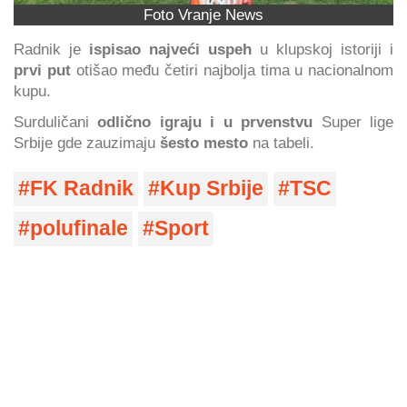
Foto Vranje News
Radnik je
ispisao najveći uspeh
u klupskoj istoriji i
prvi put
otišao među četiri najbolja tima u nacionalnom
kupu.
Surduličani
odlično igraju i u prvenstvu
Super lige
Srbije gde zauzimaju
šesto mesto
na tabeli.
FK Radnik
Kup Srbije
TSC
polufinale
Sport