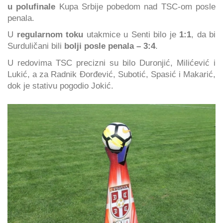
u polufinale
Kupa Srbije pobedom nad TSC-om posle
penala.
U
regularnom toku
utakmice u Senti bilo je
1:1
, da bi
Surduličani bili
bolji posle penala – 3:4
.
U redovima TSC precizni su bilo Duronjić, Milićević i
Lukić, a za Radnik Đorđević, Subotić, Spasić i Makarić,
dok je stativu pogodio Jokić.