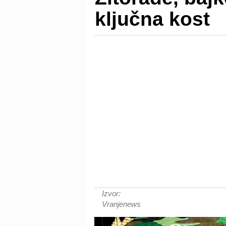
ključna kost
Izvor:
Vranjenews