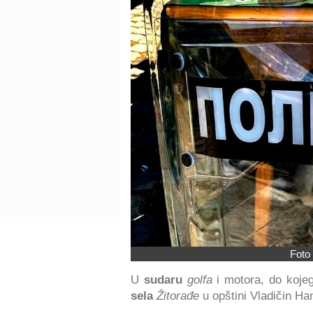
Foto 
U
sudaru
golfa
i motora, do kojeg
sela
Žitorađe
u opštini Vladičin Ha