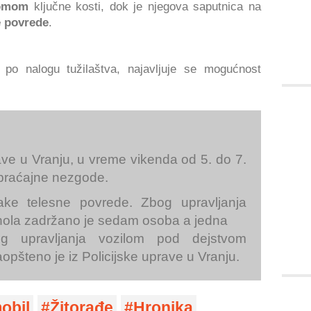
lomom
ključne kosti, dok je njegova saputnica na
 povrede
.
 po nalogu tužilaštva, najavljuje se mogućnost
ave u Vranju, u vreme vikenda od 5. do 7.
aobraćajne nezgode.
ake telesne povrede. Zbog upravljanja
hola zadržano je sedam osoba a jedna
g upravljanja vozilom pod dejstvom
aopšteno je iz Policijske uprave u Vranju.
obil
Žitorađe
Hronika