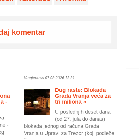
daj komentar
Vranjenews 07.08.2026 13:31
Dug raste: Blokada
zona
Grada Vranja veća za
a -
tri miliona »
»
U poslednjih deset dana
va
(od 27. jula do danas)
ne -
blokada jednog od računa Grada
og
Vranja u Upravi za Trezor (koji podleže