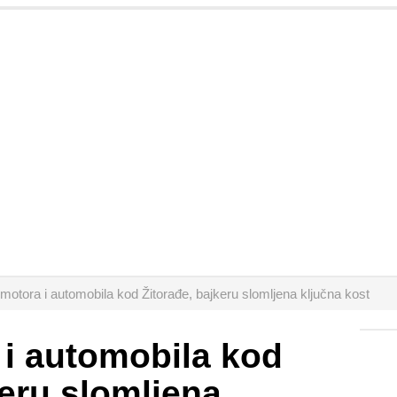
motora i automobila kod Žitorađe, bajkeru slomljena ključna kost
i automobila kod
keru slomljena