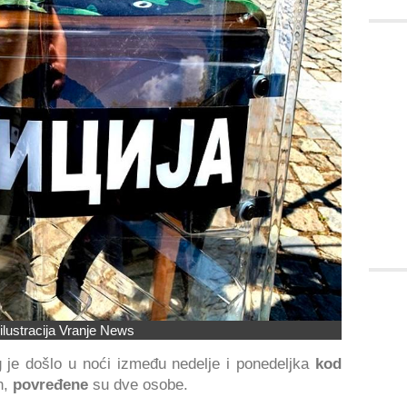
ilustracija Vranje News
 je došlo u noći između nedelje i ponedeljka
kod
n,
povređene
su dve osobe.