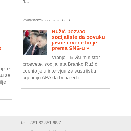
fi...
Vranjenews 07.08.2026 12:51
Ružić pozvao
socijaliste da povuku
jasne crvene linije
o
prema SNS-u »
Vranje - Bivši ministar
prosvete, socijalista Branko Ružić
njice
ocenio je u intervjuu za austrijsku
su se
agenciju APA da bi naredn...
lje
tel: +381 62 851 8881