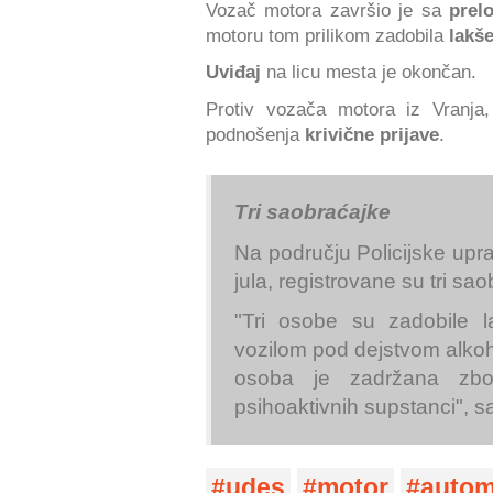
Vozač motora završio je sa
pre
motoru tom prilikom zadobila
lakše
Uviđaj
na licu mesta je okončan.
Protiv vozača motora iz Vranja,
podnošenja
krivične prijave
.
Tri saobraćajke
Na području Policijske upr
jula, registrovane su tri s
"Tri osobe su zadobile l
vozilom pod dejstvom alko
osoba je zadržana zbo
psihoaktivnih supstanci", s
udes
motor
autom