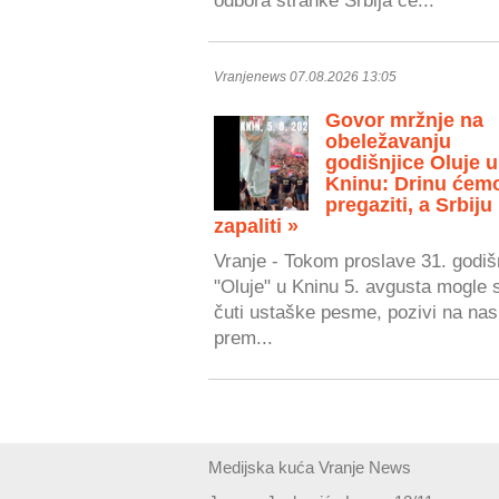
Vranjenews 07.08.2026 13:05
Govor mržnje na
obeležavanju
godišnjice Oluje u
Kninu: Drinu ćem
pregaziti, a Srbiju
zapaliti »
Vranje - Tokom proslave 31. godiš
"Oluje" u Kninu 5. avgusta mogle 
čuti ustaške pesme, pozivi na nasi
prem...
Medijska kuća Vranje News