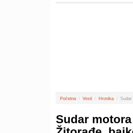
Početna
Vesti
Hronika
Sudar 
Sudar motora 
Žitorađe, baj