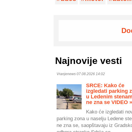
Do
Najnovije vesti
Vranjenews 07.08.2026 14:02
SRCE: Kako će
izgledati parking 
u Ledenim stenam
ne zna se VIDEO 
Kako će izgledati no
parking zona u naselju Ledene ste
ne zna se, saopštavaju iz Gradsk
odbora stranke Srbija ce...