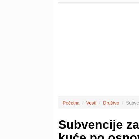
Početna
Vesti
Društvo
Subven
Subvencije za
kuće po osnov