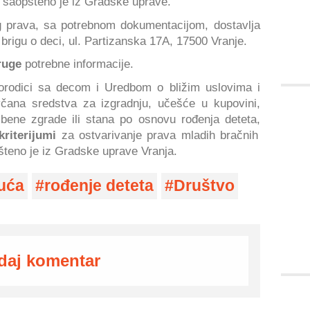
c, saopšteno je iz Gradske uprave.
g prava, sa potrebnom dokumentacijom, dostavlja
rigu o deci, ul. Partizanska 17A, 17500 Vranje.
ruge
potrebne informacije.
porodici sa decom i Uredbom o bližim uslovima i
včana sredstva za izgradnju, učešće u kupovini,
bene zgrade ili stana po osnovu rođenja deteta,
kriterijumi
za ostvarivanje prava mladih bračnih
teno je iz Gradske uprave Vranja.
uća
rođenje deteta
Društvo
daj komentar