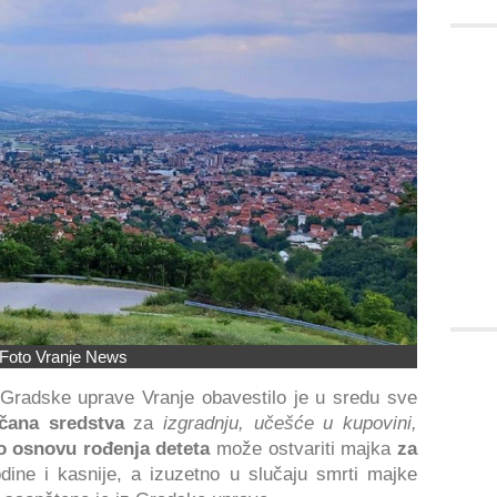
Foto Vranje News
Gradske uprave Vranje obavestilo je u sredu sve
čana sredstva
za
izgradnju, učešće u kupovini,
o osnovu rođenja deteta
može ostvariti majka
za
ine i kasnije, a izuzetno u slučaju smrti majke