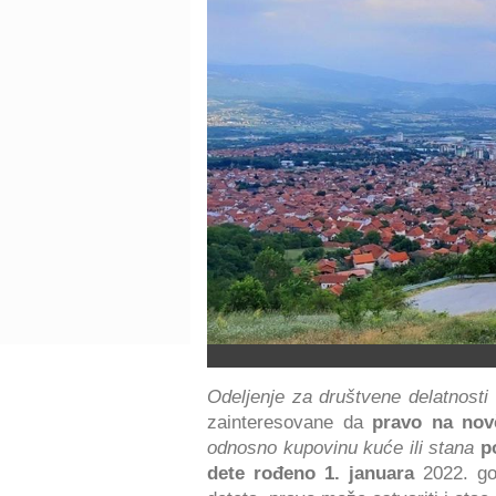
Odeljenje za društvene delatnosti
zainteresovane da
pravo na nov
odnosno kupovinu kuće ili stana
p
dete rođeno 1. januara
2022. god