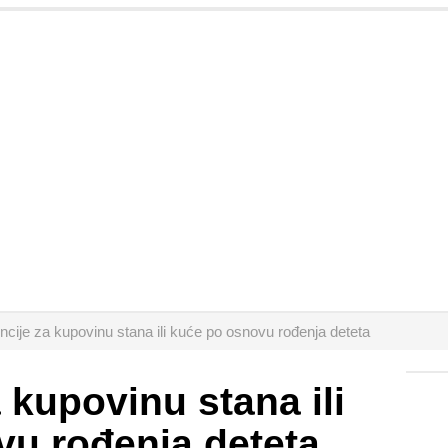
cije za kupovinu stana ili kuće po osnovu rođenja deteta
 kupovinu stana ili
u rođenja deteta