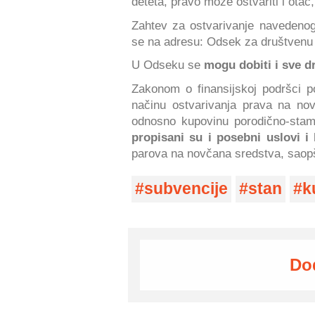
deteta, pravo može ostvariti i ota
Zahtev za ostvarivanje navedeno
se na adresu: Odsek za društvenu b
U Odseku se
mogu dobiti i sve d
Zakonom o finansijskoj podršci 
načinu ostvarivanja prava na no
odnosno kupovinu porodično-stam
propisani su i posebni uslovi i 
parova na novčana sredstva, saopš
subvencije
stan
k
Do