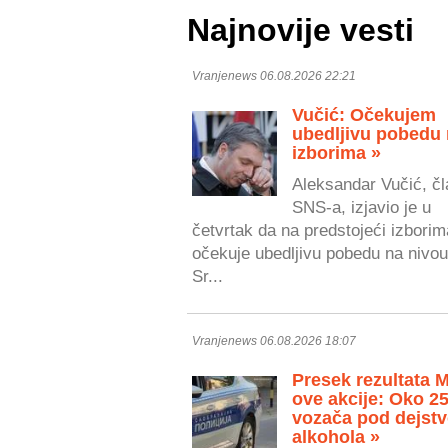
Najnovije vesti
Vranjenews 06.08.2026 22:21
Vučić: Očekujem
ubedljivu pobedu
izborima »
Aleksandar Vučić, čl
SNS-a, izjavio je u
četvrtak da na predstojeći izborim
očekuje ubedljivu pobedu na nivou
Sr...
Vranjenews 06.08.2026 18:07
Presek rezultata 
ove akcije: Oko 2
vozača pod dejst
alkohola »