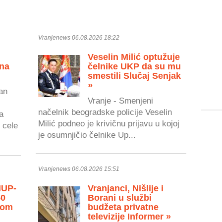
Vranjenews 06.08.2026 18:22
Veselin Milić optužuje
 na
čelnike UKP da su mu
smestili Slučaj Senjak
»
an
Vranje - Smenjeni
načelnik beogradske policije Veselin
a
Milić podneo je krivičnu prijavu u kojoj
 cele
je osumnjičio čelnike Up...
Vranjenews 06.08.2026 15:51
MUP-
Vranjanci, Nišlije i
50
Borani u službi
vom
budžeta privatne
televizije Informer »