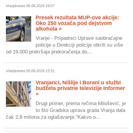
Vranjenews 06.08.2026 18:07
Presek rezultata MUP-ove akcije:
Oko 250 vozača pod dejstvom
alkohola »
Vranje - Pripadnici Uprave saobraćajne
policije u Direkciji policije otkrili su više
od 19.000 prekršaja prekoračenja do...
Vranjenews 06.08.2026 15:51
Vranjanci, Nišlije i Borani u službi
budžeta privatne televizije Informer
»
Drugi primer, prema rečima Milošević, je
to što Gradska uprava grada Vranja dala
čak 2,8 miliona za oglašavanje."Kakvo o...