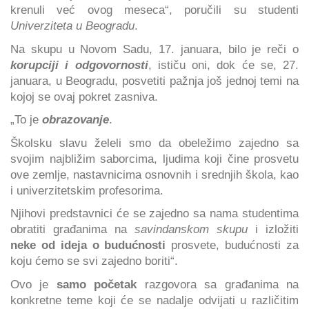
krenuli već ovog meseca“, poručili su studenti
Univerziteta u Beogradu
.
Na skupu u Novom Sadu, 17. januara, bilo je reči o
korupciji i odgovornosti
, ističu oni, dok će se, 27.
januara, u Beogradu, posvetiti pažnja još jednoj temi na
kojoj se ovaj pokret zasniva.
„To je
obrazovanje
.
Školsku slavu želeli smo da obeležimo zajedno sa
svojim najbližim saborcima, ljudima koji čine prosvetu
ove zemlje, nastavnicima osnovnih i srednjih škola, kao
i univerzitetskim profesorima.
Njihovi predstavnici će se zajedno sa nama studentima
obratiti građanima na
savindanskom skupu
i izložiti
neke od ideja o budućnosti
prosvete, budućnosti za
koju ćemo se svi zajedno boriti“.
Ovo je
samo početak
razgovora sa građanima na
konkretne teme koji će se nadalje odvijati u različitim