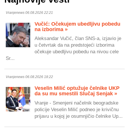
Vranjenews 06.08.2026 22:21
Vučić: Očekujem ubedljivu pobedu
na izborima »
Aleksandar Vučić, član SNS-a, izjavio je
u četvrtak da na predstojeći izborima
očekuje ubedljivu pobedu na nivou cele
Sr...
Vranjenews 06.08.2026 18:22
Veselin Milić optužuje čelnike UKP
da su mu smestili Slučaj Senjak »
Vranje - Smenjeni načelnik beogradske
policije Veselin Milić podneo je krivičnu
prijavu u kojoj je osumnjičio čelnike Up...