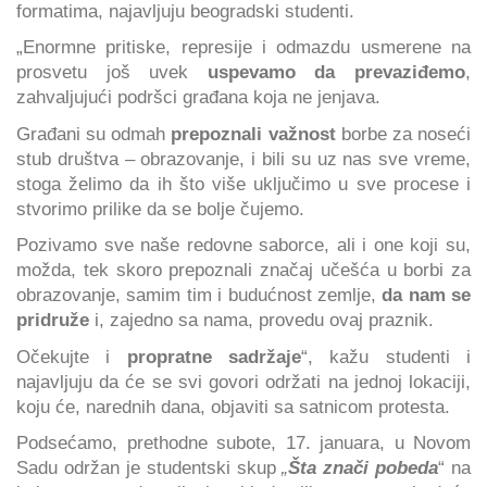
formatima, najavljuju beogradski studenti.
„Enormne pritiske, represije i odmazdu usmerene na
prosvetu još uvek
uspevamo da prevaziđemo
,
zahvaljujući podršci građana koja ne jenjava.
Građani su odmah
prepoznali važnost
borbe za noseći
stub društva – obrazovanje, i bili su uz nas sve vreme,
stoga želimo da ih što više uključimo u sve procese i
stvorimo prilike da se bolje čujemo.
Pozivamo sve naše redovne saborce, ali i one koji su,
možda, tek skoro prepoznali značaj učešća u borbi za
obrazovanje, samim tim i budućnost zemlje,
da nam se
pridruže
i, zajedno sa nama, provedu ovaj praznik.
Očekujte i
propratne sadržaje
“, kažu studenti i
najavljuju da će se svi govori održati na jednoj lokaciji,
koju će, narednih dana, objaviti sa satnicom protesta.
Podsećamo, prethodne subote, 17. januara, u Novom
Sadu održan je studentski skup
„
Šta znači pobeda
“ na