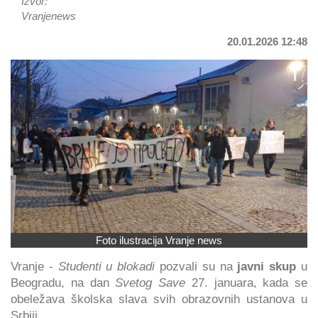
Izvor:
Vranjenews
20.01.2026 12:48
Foto ilustracija Vranje news
Vranje -
Studenti u blokadi
pozvali su na
javni skup
u
Beogradu, na dan
Svetog Save
27. januara, kada se
obeležava školska slava svih obrazovnih ustanova u
Srbiji.