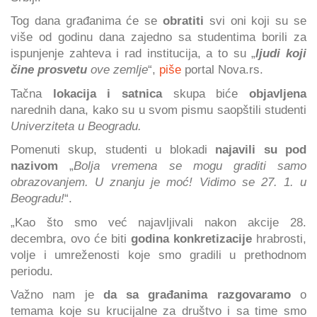
Tog dana građanima će se
obratiti
svi oni koji su se
više od godinu dana zajedno sa studentima borili za
ispunjenje zahteva i rad institucija, a to su „
ljudi koji
čine prosvetu
ove zemlje
“,
piše
portal Nova.rs.
Tačna
lokacija i satnica
skupa biće
objavljena
narednih dana, kako su u svom pismu saopštili studenti
Univerziteta u Beogradu.
Pomenuti skup, studenti u blokadi
najavili su pod
nazivom
„
Bolja vremena se mogu graditi samo
obrazovanjem. U znanju je moć! Vidimo se 27. 1. u
Beogradu!
“.
„Kao što smo već najavljivali nakon akcije 28.
decembra, ovo će biti
godina konkretizacije
hrabrosti,
volje i umreženosti koje smo gradili u prethodnom
periodu.
Važno nam je
da sa građanima razgovaramo
o
temama koje su krucijalne za društvo i sa time smo