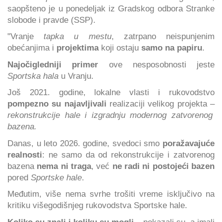
saopšteno je u ponedeljak iz Gradskog odbora Stranke
slobode i pravde (SSP).
"Vranje
tapka u mestu
, zatrpano neispunjenim
obećanjima i
projektima
koji ostaju
samo na papiru
.
Najočigledniji primer
ove nesposobnosti jeste
Sportska hala
u Vranju.
Još 2021. godine, lokalne vlasti i rukovodstvo
pompezno su najavljivali
realizaciji velikog projekta –
rekonstrukcije hale i izgradnju modernog zatvorenog
bazena.
Danas, u leto 2026. godine, svedoci smo
poražavajuće
realnosti
: ne samo da od rekonstrukcije i zatvorenog
bazena
nema ni traga
, već
ne radi ni postojeći bazen
pored
Sportske hale
.
Međutim, više nema svrhe trošiti vreme isključivo na
kritiku višegodišnjeg rukovodstva Sportske hale.
Koliko su znali i koliku su mogli
– pokazali su, a imali