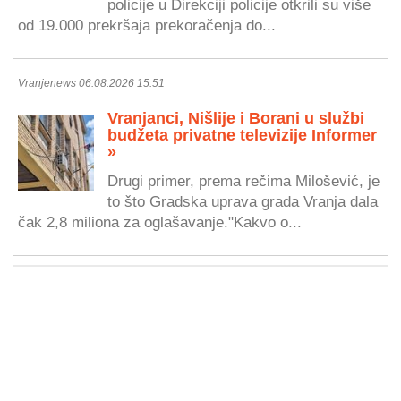
policije u Direkciji policije otkrili su više
od 19.000 prekršaja prekoračenja do...
Vranjenews 06.08.2026 15:51
Vranjanci, Nišlije i Borani u službi
budžeta privatne televizije Informer
»
Drugi primer, prema rečima Milošević, je
to što Gradska uprava grada Vranja dala
čak 2,8 miliona za oglašavanje."Kakvo o...