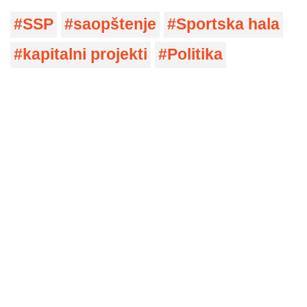
SSP
saopštenje
Sportska hala
kapitalni projekti
Politika