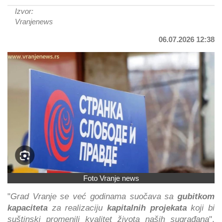
Izvor:
Vranjenews
06.07.2026 12:38
Foto Vranje news
"
Grad Vranje se već godinama suočava sa
gubitkom
kapaciteta
za realizaciju
kapitalnih projekata
koji bi
suštinski promenili kvalitet života naših sugrađana
",