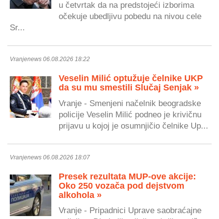
u četvrtak da na predstojeći izborima
očekuje ubedljivu pobedu na nivou cele
Sr...
Vranjenews 06.08.2026 18:22
Veselin Milić optužuje čelnike UKP
da su mu smestili Slučaj Senjak »
Vranje - Smenjeni načelnik beogradske
policije Veselin Milić podneo je krivičnu
prijavu u kojoj je osumnjičio čelnike Up...
Vranjenews 06.08.2026 18:07
Presek rezultata MUP-ove akcije:
Oko 250 vozača pod dejstvom
alkohola »
Vranje - Pripadnici Uprave saobraćajne