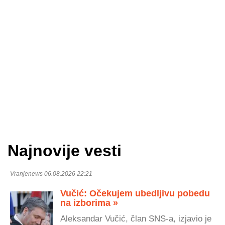
Najnovije vesti
Vranjenews 06.08.2026 22:21
Vučić: Očekujem ubedljivu pobedu
na izborima »
Aleksandar Vučić, član SNS-a, izjavio je