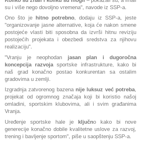
su i više nego dovoljno vremena", navode iz SSP-a.
Ono što je
hitno potrebno
, dodaju iz SSP-a, jeste
"organizovanje jasne alternative, koja će nakon smene
postojeće vlasti biti sposobna da izvrši hitnu reviziju
postojećih projekata i obezbedi sredstva za njihovu
realizaciju".
"Vranju je neophodan
jasan plan i dugoročna
koncepcija razvoja
sportske infrastrukture, kako bi
naš grad konačno postao konkurentan sa ostalim
gradovima u zemlji.
Izgradnja zatvorenog bazena
nije luksuz već potreba
,
projekat od ogromnog značaja koji bi koristio našoj
omladini, sportskim klubovima, ali i svim građanima
Vranja.
Uređenje sportske hale je
ključn
o kako bi nove
generecije konačno dobile kvalitetne uslove za razvoj,
trening i bavljenje sportom", piše u saopštenju SSP-a.