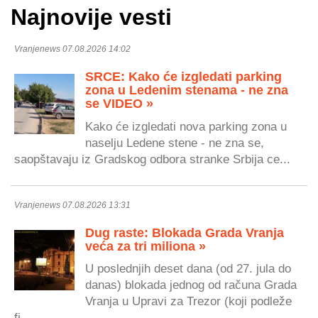
Najnovije vesti
Vranjenews 07.08.2026 14:02
SRCE: Kako će izgledati parking
zona u Ledenim stenama - ne zna
se VIDEO »
Kako će izgledati nova parking zona u
naselju Ledene stene - ne zna se,
saopštavaju iz Gradskog odbora stranke Srbija ce...
Vranjenews 07.08.2026 13:31
Dug raste: Blokada Grada Vranja
veća za tri miliona »
U poslednjih deset dana (od 27. jula do
danas) blokada jednog od računa Grada
Vranja u Upravi za Trezor (koji podleže
fi...