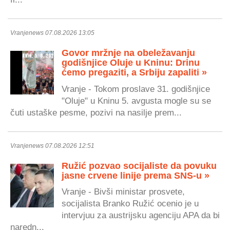
Vranjenews 07.08.2026 13:05
Govor mržnje na obeležavanju
godišnjice Oluje u Kninu: Drinu
ćemo pregaziti, a Srbiju zapaliti »
Vranje - Tokom proslave 31. godišnjice
"Oluje" u Kninu 5. avgusta mogle su se
čuti ustaške pesme, pozivi na nasilje prem...
Vranjenews 07.08.2026 12:51
Ružić pozvao socijaliste da povuku
jasne crvene linije prema SNS-u »
Vranje - Bivši ministar prosvete,
socijalista Branko Ružić ocenio je u
intervjuu za austrijsku agenciju APA da bi
naredn...