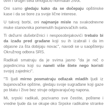
ovih i drugih sela omogućio normalan život.
Oni samo
gledaju kako da se dočepaju
opštinske
kase i da se bore za svoje lične interese.
U takvoj borbi, oni
najmanje misle
na svakodnevne
muke stanovnika pomenutih bujanovačkih sela.
Ti dežurni dušebrižnici i nesposobnjakovići
trebalo bi
da izađu pred građane
koji su ih izabrali i da im
objasne za šta dobijaju novac", navodi se u saopštenju
Okružnog odbora SRS.
Radikali smatraju da je svima jasno "da je reč o
pojedincima koji su
naneli više štete nego koristi
svojoj zajednici".
"Ti ljudi
mirno posmatraju odlazak mladih
ljudi iz
bujanovačke opštine, gledaju svoje sugrađane koji gaze
po blatu i žive bez struje odgovarajućeg napona.
Mi, srpski radikali, pozivamo sve čestite, poštene i
vredne ljude da se okupe oko Srpske radikalne stranke