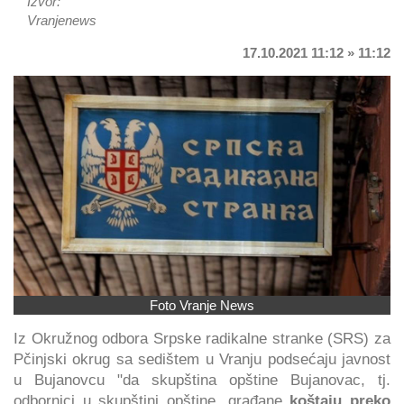
Izvor:
Vranjenews
17.10.2021 11:12 » 11:12
Foto Vranje News
Iz Okružnog odbora Srpske radikalne stranke (SRS) za
Pčinjski okrug sa sedištem u Vranju podsećaju javnost
u Bujanovcu "da skupština opštine Bujanovac, tj.
odbornici u skupštini opštine, građane
koštaju preko