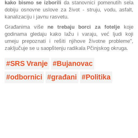
kako bismo se izborili
da stanovnici pomenutih sela
dobiju osnovne uslove za život - struju, vodu, asfalt,
kanalizaciju i javnu rasvetu.
Građanima više
ne trebaju borci za fotelje
koje
godinama gledaju kako lažu i varaju, već ljudi koji
umeju prepoznati i rešiti njihove životne probleme",
zaključuje se u saopštenju radikala Pčinjskog okruga.
SRS Vranje
Bujanovac
odbornici
građani
Politika