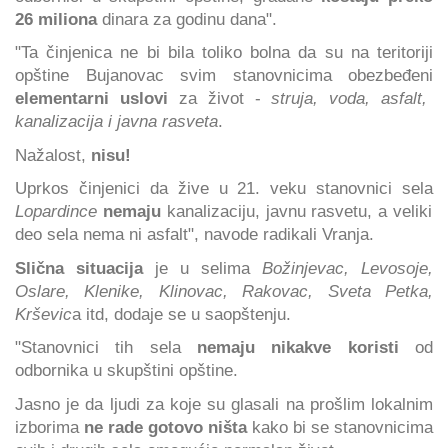
26 miliona
dinara za godinu dana".
"Ta činjenica ne bi bila toliko bolna da su na teritoriji
opštine Bujanovac svim stanovnicima obezbeđeni
elementarni uslovi
za život -
struja, voda, asfalt,
kanalizacija i javna rasveta
.
Nažalost,
nisu!
Uprkos činjenici da žive u 21. veku stanovnici sela
Lopardince
nemaju
kanalizaciju, javnu rasvetu, a veliki
deo sela nema ni asfalt", navode radikali Vranja.
Slična situacija
je u selima
Božinjevac, Levosoje,
Oslare, Klenike, Klinovac, Rakovac, Sveta Petka,
Krševic
a itd, dodaje se u saopštenju.
"Stanovnici tih sela
nemaju nikakve koristi
od
odbornika u skupštini opštine.
Jasno je da ljudi za koje su glasali na prošlim lokalnim
izborima
ne rade gotovo ništa
kako bi se stanovnicima