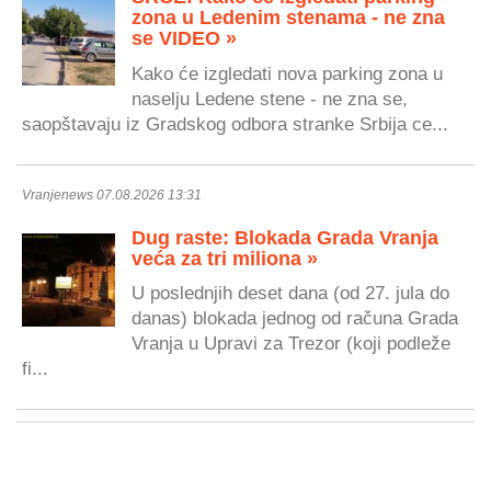
zona u Ledenim stenama - ne zna
se VIDEO »
Kako će izgledati nova parking zona u
naselju Ledene stene - ne zna se,
saopštavaju iz Gradskog odbora stranke Srbija ce...
Vranjenews 07.08.2026 13:31
Dug raste: Blokada Grada Vranja
veća za tri miliona »
U poslednjih deset dana (od 27. jula do
danas) blokada jednog od računa Grada
Vranja u Upravi za Trezor (koji podleže
fi...