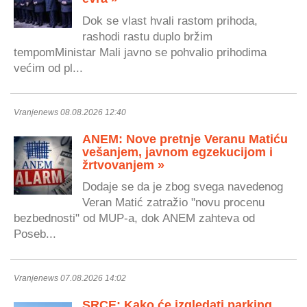
Dok se vlast hvali rastom prihoda,
rashodi rastu duplo bržim
tempomMinistar Mali javno se pohvalio prihodima
većim od pl...
Vranjenews 08.08.2026 12:40
ANEM: Nove pretnje Veranu Matiću
vešanjem, javnom egzekucijom i
žrtvovanjem »
Dodaje se da je zbog svega navedenog
Veran Matić zatražio "novu procenu
bezbednosti" od MUP-a, dok ANEM zahteva od
Poseb...
Vranjenews 07.08.2026 14:02
SRCE: Kako će izgledati parking