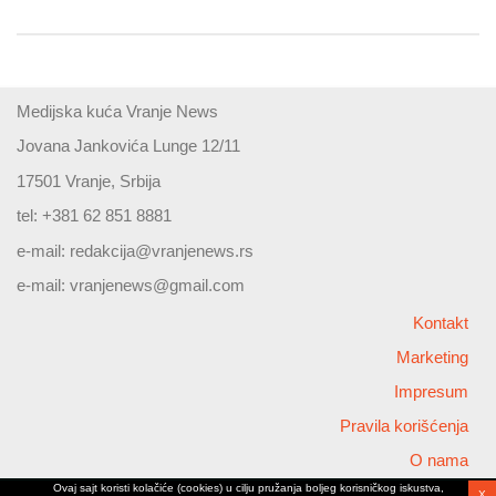
Medijska kuća Vranje News
Jovana Jankovića Lunge 12/11
17501 Vranje, Srbija
tel: +381 62 851 8881
e-mail:
redakcija@vranjenews.rs
e-mail:
vranjenews@gmail.com
Kontakt
Marketing
Impresum
Pravila korišćenja
O nama
Ovaj sajt koristi kolačiće (cookies) u cilju pružanja boljeg korisničkog iskustva,
X