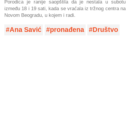
Porodica je ranije saopštila da je nestala u subotu
između 18 i 19 sati, kada se vraćala iz tržnog centra na
Novom Beogradu, u kojem i radi.
Ana Savić
pronađena
Društvo