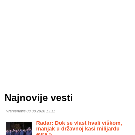
Najnovije vesti
Vranjenews 08.08.2026 13:11
Radar: Dok se vlast hvali viškom,
manjak u državnoj kasi milijardu
evra »