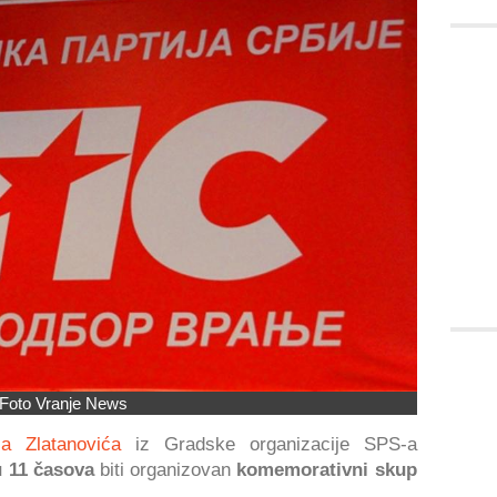
Foto Vranje News
a Zlatanovića
iz Gradske organizacije SPS-a
 11 časova
biti organizovan
komemorativni skup