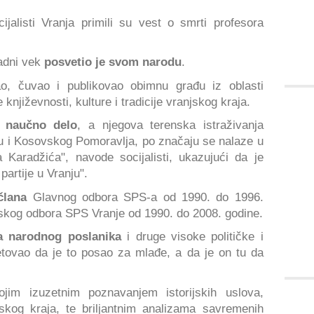
ijalisti Vranja primili su vest o smrti profesora
adni vek
posvetio je svom narodu
.
jao, čuvao i publikovao obimnu građu iz oblasti
e književnosti, kulture i tradicije vranjskog kraja.
 naučno delo
, a njegova terenska istraživanja
u i Kosovskog Pomoravlja, po značaju se nalaze u
 Karadžića", navode socijalisti, ukazujući da je
partije u Vranju".
 člana
Glavnog odbora SPS-a od 1990. do 1996.
dskog odbora SPS Vranje od 1990. do 2008. godine.
a narodnog poslanika
i druge visoke političke i
etovao da je to posao za mlađe, a da je on tu da
ojim izuzetnim poznavanjem istorijskih uslova,
njskog kraja, te briljantnim analizama savremenih