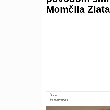
Momčila Zlat
Izvor:
Vranjenews