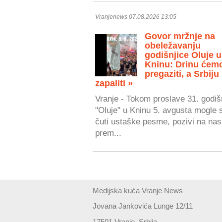
Vranjenews 07.08.2026 13:05
Govor mržnje na
obeležavanju
godišnjice Oluje u
Kninu: Drinu ćem
pregaziti, a Srbiju
zapaliti »
Vranje - Tokom proslave 31. godiš
"Oluje" u Kninu 5. avgusta mogle 
čuti ustaške pesme, pozivi na nasi
prem...
Medijska kuća Vranje News
Jovana Jankovića Lunge 12/11
17501 Vranje, Srbija