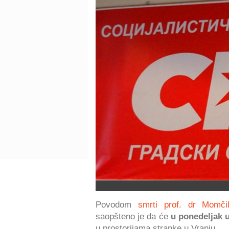
Povodom
smrti prof. dr Momčil
saopšteno je da će
u ponedeljak u
u prostorijama stranke u Vranju.