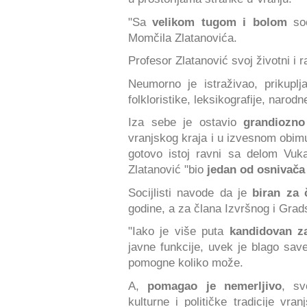
"Sa
velikom tugom i bolom
soc
Momčila Zlatanovića.
Profesor Zlatanović svoj životni i r
Neumorno je istraživao, prikupl
folkloristike, leksikografije, narodn
Iza sebe je ostavio
grandiozno
vranjskog kraja i u izvesnom obim
gotovo istoj ravni sa delom Vuka
Zlatanović "bio
jedan od osnivača
Socijlisti navode da je
biran za
godine, a za člana Izvršnog i Gra
"Iako je više puta
kandidovan z
javne funkcije, uvek je blago sav
pomogne koliko može.
A,
pomagao je nemerljivo
, sv
kulturne i političke tradicije vra