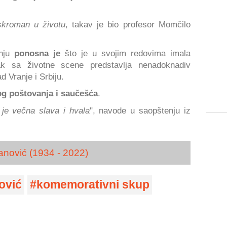
 skroman u životu
, takav je bio profesor Momčilo
anju
ponosna je
što je u svojim redovima imala
zak sa životne scene predstavlja nenadoknadiv
d Vranje i Srbiju.
og poštovanja i saučešća
.
 je večna slava i hvala
", navode u saopštenju iz
anović (1934 - 2022)
ović
komemorativni skup