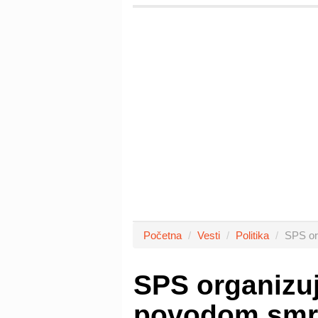
Početna
Vesti
Politika
SPS or
SPS organizu
povodom smrt