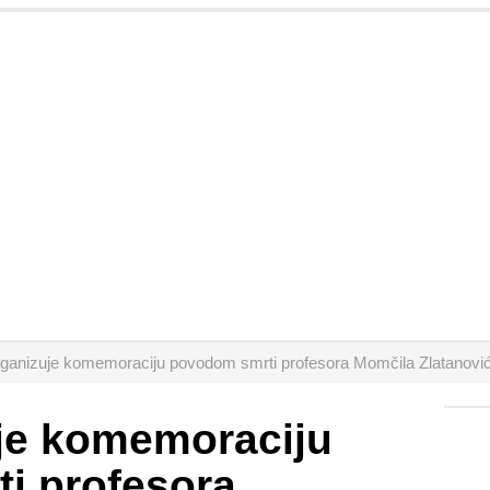
ganizuje komemoraciju povodom smrti profesora Momčila Zlatanovi
je komemoraciju
i profesora