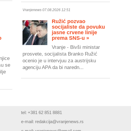
Vranjenews 07.08.2026 12:51
Ružić pozvao
socijaliste da povuku
jasne crvene linije
o
prema SNS-u »
Vranje - Bivši ministar
prosvete, socijalista Branko Ružić
njice
ocenio je u intervjuu za austrijsku
su se
agenciju APA da bi naredn...
lje
tel: +381 62 851 8881
e-mail:
redakcija@vranjenews.rs
e-mail:
vranjenews@gmail.com