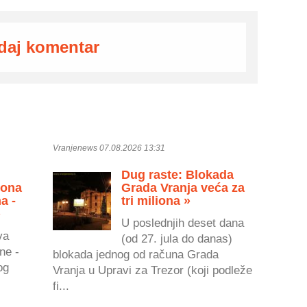
daj komentar
Vranjenews 07.08.2026 13:31
Dug raste: Blokada
zona
Grada Vranja veća za
a -
tri miliona »
»
U poslednjih deset dana
va
(od 27. jula do danas)
ne -
blokada jednog od računa Grada
og
Vranja u Upravi za Trezor (koji podleže
fi...