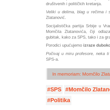
društvenih i političkih kretanja.
Veliki u delima, blag u rečima i
Zlatanović.
Socijalistička partija Srbije u Vr
Momčila Zlatanovića, čiji odla
gubitak, kako za SPS, tako i za gra
Porodici upućujemo
izraze dubok
Počivaj u miru profesore, neka ti
SPS-a.
In memoriam: Momčilo Zlat
SPS
Momčilo Zlatan
Politika