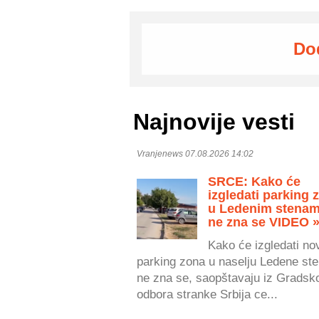
Do
Najnovije vesti
Vranjenews 07.08.2026 14:02
SRCE: Kako će
izgledati parking 
u Ledenim stenam
ne zna se VIDEO 
Kako će izgledati no
parking zona u naselju Ledene ste
ne zna se, saopštavaju iz Gradsk
odbora stranke Srbija ce...