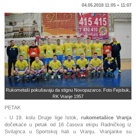
04.05.2018 11:05 » 11:07
Rukometaši pokušavaju da stignu Novopazarce. Foto Fejsbuk,
RK Vranje 1957
PETAK
- U 19. kolu Druge lige Istok,
rukometašice Vranja
dočekaće u petak od 16 časova ekipu Radničkog iz
Svilajnca u Sportskoj hali u Vranju. Vranjanke su