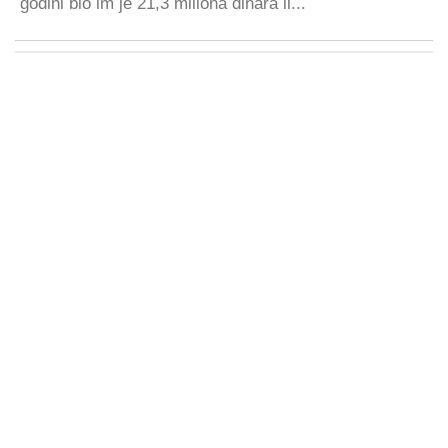
godini bio im je 21,3 miliona dinara il...