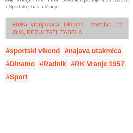
u Sportskoj hali u Vranju.
Bruka Vranjanaca: Dinamo - Metalac 1:2
(0:0), REZULTATI, TABELA
sportski vikend
najava utakmica
Dinamo
Radnik
RK Vranje 1957
Sport