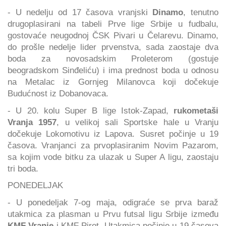
- U nedelju od 17 časova vranjski
Dinamo
, tenutno
drugoplasirani na tabeli Prve lige Srbije u fudbalu,
gostovaće neugodnoj ČSK Pivari u Čelarevu. Dinamo,
do prošle nedelje lider prvenstva, sada zaostaje dva
boda za novosadskim Proleterom (gostuje
beogradskom Sinđeliću) i ima prednost boda u odnosu
na Metalac iz Gornjeg Milanovca koji dočekuje
Budućnost iz Dobanovaca.
- U 20. kolu Super B lige Istok-Zapad,
rukometaši
Vranja 1957
, u velikoj sali Sportske hale u Vranju
dočekuje Lokomotivu iz Lapova. Susret počinje u 19
časova. Vranjanci za prvoplasiranim Novim Pazarom,
sa kojim vode bitku za ulazak u Super A ligu, zaostaju
tri boda.
PONEDELJAK
- U ponedeljak 7-og maja, odigraće se prva baraž
utakmica za plasman u Prvu futsal ligu Srbije između
KMF Vranje
i KMF Pirot. Utakmica počinje u 19 časova