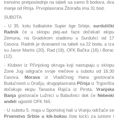
trenutno pretposlednje na tabeli sa samo 8 bodova, dva
manje od Rtnja. Prvoplasirana Žitorađa ima 31 bod.
SUBOTA
- U 35. kolu fudbalske Super lige Srbije,
surdulički
Radnik
će u sklopu plej-aut faze dočekati ekipu
Zemuna, na Gradskom stadionu u Surdulici od 17
časova. Radnik je dvanaesti na tabeli sa 22 boda, a iza
su Javor Martis (20), Rad (19), OFK Bačka (16) i Borac
(12).
- Klubovi iz Pčinjskog okruga koji nastupaju u sklopu
Zone Jug odigraće svoje mečeve u subotu od 16.30
časova.
Morava
iz Vladičinog Hana gostovaće
Budućnosti u Orašju, drugoplasirana
Pčinja
iz Trgovišta
dočekuje ekipu Tanaska Rajića iz Pirota,
Vranjska
Banja
gostovaće Lužnici u Babušnici dok će
Nebeski
anđeli
ugostiti OFK Niš.
- U subotu 5. maja u Sportskoj hali u Vranju održaće se
Prvenstvo Srbije u kik-boksu
(low kick) za juniore i