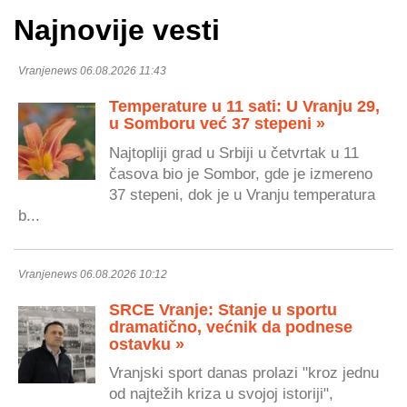
Najnovije vesti
Vranjenews 06.08.2026 11:43
Temperature u 11 sati: U Vranju 29,
u Somboru već 37 stepeni »
Najtopliji grad u Srbiji u četvrtak u 11
časova bio je Sombor, gde je izmereno
37 stepeni, dok je u Vranju temperatura
b...
Vranjenews 06.08.2026 10:12
SRCE Vranje: Stanje u sportu
dramatično, većnik da podnese
ostavku »
Vranjski sport danas prolazi "kroz jednu
od najtežih kriza u svojoj istoriji",