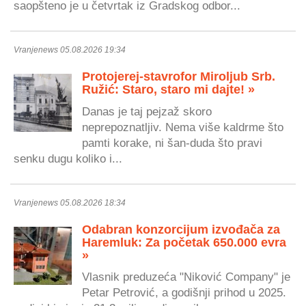
saopšteno je u četvrtak iz Gradskog odbor...
Vranjenews 05.08.2026 19:34
Protojerej-stavrofor Miroljub Srb.
Ružić: Staro, staro mi dajte! »
Danas je taj pejzaž skoro
neprepoznatljiv. Nema više kaldrme što
pamti korake, ni šan-duda što pravi
senku dugu koliko i...
Vranjenews 05.08.2026 18:34
Odabran konzorcijum izvođača za
Haremluk: Za početak 650.000 evra
»
Vlasnik preduzeća "Niković Company" je
Petar Petrović, a godišnji prihod u 2025.