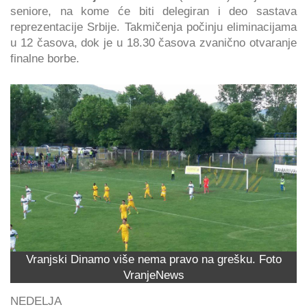
seniore, na kome će biti delegiran i deo sastava
reprezentacije Srbije. Takmičenja počinju eliminacijama
u 12 časova, dok je u 18.30 časova zvanično otvaranje
finalne borbe.
Vranjski Dinamo više nema pravo na grešku. Foto
VranjeNews
NEDELJA