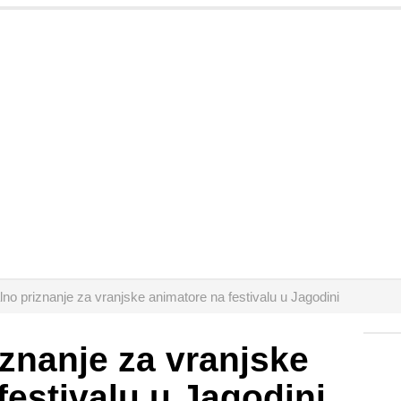
lno priznanje za vranjske animatore na festivalu u Jagodini
iznanje za vranjske
festivalu u Jagodini