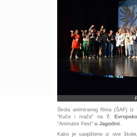
F
Škola animiranog filma (ŠAF) iz
"Kuče i mače" na
7. Evropsko
"Animator Fest"
u Jagodini
.
Kako je saopšteno iz ove škole