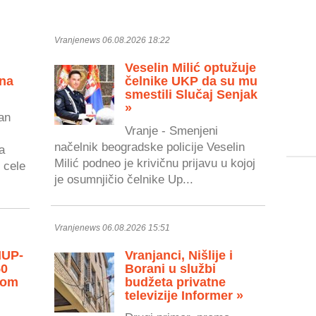
Vranjenews 06.08.2026 18:22
Veselin Milić optužuje
 na
čelnike UKP da su mu
smestili Slučaj Senjak
»
an
Vranje - Smenjeni
načelnik beogradske policije Veselin
a
Milić podneo je krivičnu prijavu u kojoj
 cele
je osumnjičio čelnike Up...
Vranjenews 06.08.2026 15:51
MUP-
Vranjanci, Nišlije i
50
Borani u službi
vom
budžeta privatne
televizije Informer »