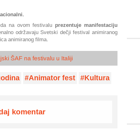
acionalni.
ku da na ovom festivalu
prezentuje manifestaciju
jenalno održavaju Svetski dečji festival animiranog
nica animiranog filma.
ki ŠAF na festivalu u Italiji
odina
Animator fest
Kultura
daj komentar