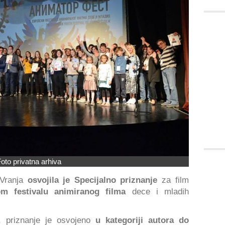
oto privatna arhiva
 Vranja
osvojila je Specijalno priznanje
za film
m festivalu animiranog filma
dece i mladih
, priznanje je osvojeno
u kategoriji autora do