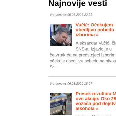
Najnovije vesti
Vranjenews 06.08.2026 22:21
Vučić: Očekujem
ubedljivu pobedu
izborima »
Aleksandar Vučić, čl
SNS-a, izjavio je u
četvrtak da na predstojeći izborim
očekuje ubedljivu pobedu na nivou
Sr...
Vranjenews 06.08.2026 18:07
Presek rezultata 
ove akcije: Oko 2
vozača pod dejst
alkohola »