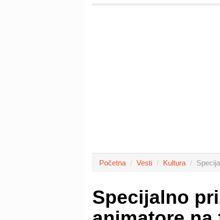
Početna
Vesti
Kultura
Specija
Specijalno pr
animatore na 