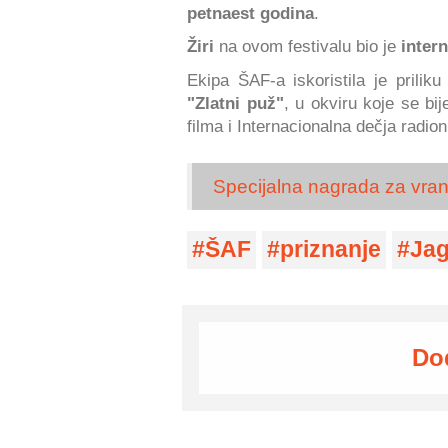
petnaest godina
.
Žiri
na ovom festivalu bio je
intern
Ekipa ŠAF-a iskoristila je prili
"Zlatni puž"
, u okviru koje se bi
filma i Internacionalna dečja radio
Specijalna nagrada za vranjs
ŠAF
priznanje
Jag
Do