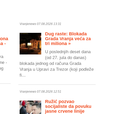
Vranjenews 07.08.2026 13:31
Dug raste: Blokada
zona
Grada Vranja veća za
a -
tri miliona »
»
U poslednjih deset dana
va
(od 27. jula do danas)
ne -
blokada jednog od računa Grada
og
Vranja u Upravi za Trezor (koji podleže
fi...
Vranjenews 07.08.2026 12:51
Ružić pozvao
socijaliste da povuku
jasne crvene linije