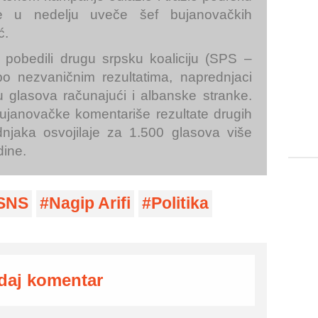
je u nedelju uveče šef bujanovačkih
ć.
pobedili drugu srpsku koaliciju (SPS –
po nezvaničnim rezultatima, naprednjaci
u glasova računajući i albanske stranke.
Bujanovačke komentariše rezultate drugih
ednjaka osvojilaje za 1.500 glasova više
dine.
SNS
Nagip Arifi
Politika
daj komentar