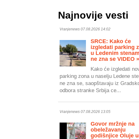
Najnovije vesti
Vranjenews 07.08.2026 14:02
SRCE: Kako će
izgledati parking 
u Ledenim stenam
ne zna se VIDEO 
Kako će izgledati no
parking zona u naselju Ledene ste
ne zna se, saopštavaju iz Gradsk
odbora stranke Srbija ce...
Vranjenews 07.08.2026 13:05
Govor mržnje na
obeležavanju
godišnjice Oluje u