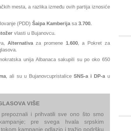
ačkih mesta, a razlika između ovih partija iznosiće
elovanje (PDD)
Šaipa Kamberija
sa
3.700.
stožer
vlasti u Bujanovcu.
a,
Alternativa
za promene
1.600
, a Pokret za
lasova.
okratska unija Albanaca sakupili su po oko 650
ima
, ali su u Bujanovcupristalice
SNS-a i DP-a
u
GLASOVA VIŠE
prepoznali i prihvatili sve ono što smo
 kampanje; pre svega hvala srpskim
tokom kampanje odlazio i tražio podršku