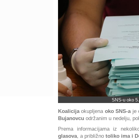
SNS-u oko 5.
Koalicija
okupljena
oko SNS-a
je 
Bujanovcu
održanim u nedelju, pok
Prema informacijama iz nekolik
glasova
, a približno
toliko ima i
D