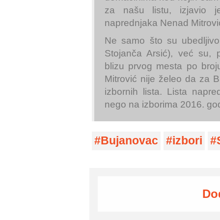
za našu listu, izjavio 
naprednjaka Nenad Mitrovi
Ne samo što su ubedljivo 
Stojanča Arsić), već su, 
blizu prvog mesta po broj
Mitrović nije želeo da za 
izbornih lista. Lista napr
nego na izborima 2016. go
Bujanovac
izbori
Do