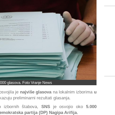
000 glasova. Foto Vranje News
osvojila je
najviše glasova
na lokalnim izborima
u
azuju preliminarni rezultati glasanja.
o izbornih štabova,
SNS
je osvojio oko
5.000
emokratska partija (DP) Nagipa Arifija.