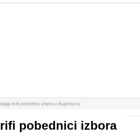
agip Arifi pobednici izbora u Bujanovcu
rifi pobednici izbora