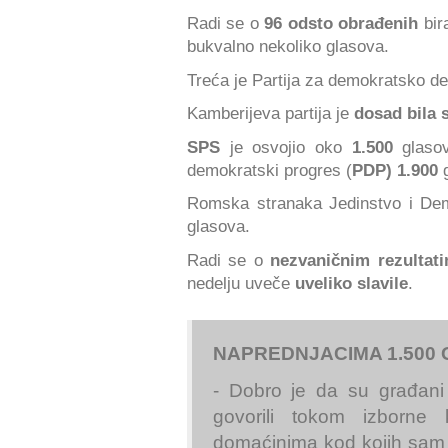
Radi se o
96 odsto obrađenih
bir
bukvalno nekoliko glasova.
Treća je Partija za demokratsko d
Kamberijeva partija je
dosad bila 
SPS
je osvojio oko
1.500
glasov
demokratski progres (
PDP) 1.900
g
Romska stranaka Jedinstvo i Dem
glasova.
Radi se o
nezvaničnim rezultat
nedelju uveče
uveliko slavile
.
NAPREDNJACIMA 1.500 
- Dobro je da su građani 
govorili tokom izborne
domaćinima kod kojih sam 