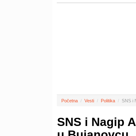
Početna
Vesti
Politika
SNS i N
SNS i Nagip A
u Bujanovcu