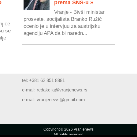
o
prema SNS-u »
Vranje - Bivši ministar
prosvete, socijalista Branko Ružić
njice
ocenio je u intervjuu za austrijsku
su se
agenciju APA da bi naredn...
lje
tel: +381 62 851 8881
e-mail:
redakcija@vranjenews.rs
e-mail:
vranjenews@gmail.com
Copyright © 2026 Vranjenews
All rights reserved