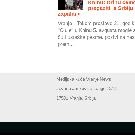
Kninu: Drinu ćem
pregaziti, a Srbiju
zapaliti »
Vranje - Tokom proslave 31. godiš
"Oluje" u Kninu 5. avgusta mogle 
čuti ustaške pesme, pozivi na nasi
prem...
Medijska kuća Vranje News
Jovana Jankovića Lunge 12/11
17501 Vranje, Srbija