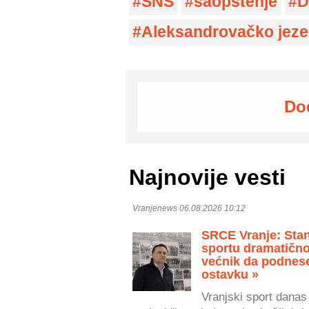
SNS
saopštenje
D
Aleksandrovačko jeze
Do
Najnovije vesti
Vranjenews 06.08.2026 10:12
SRCE Vranje: Stan
sportu dramatično
većnik da podnes
ostavku »
Vranjski sport danas