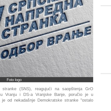
Foto logo
 stranke (SNS), reagujući na saopštenja GrO
)u Vranju i DS-a Vranjske Banje, poručio je u
 je od nekadašnje Demokratske stranke "ostalo