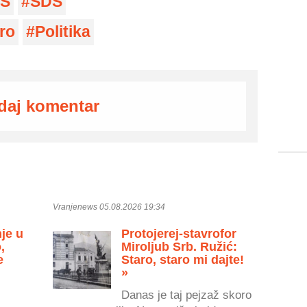
S
SDS
ro
Politika
daj komentar
Vranjenews 05.08.2026 19:34
je u
Protojerej-stavrofor
,
Miroljub Srb. Ružić:
e
Staro, staro mi dajte!
»
Danas je taj pejzaž skoro