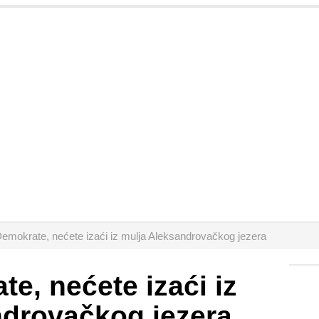
emokrate, nećete izaći iz mulja Aleksandrovačkog jezera
e, nećete izaći iz
ndrovačkog jezera