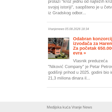
prolazi "kroz jednu od najtežih kri
svojoj istoriji", saopšteno je u čet
iz Gradskog odbor...
Vranjenews 05.08.2026 18:34
Odabran konzorci
izvođača za Hare
Za početak 650.00
evra »
Vlasnik preduzeća
"Niković Company" je Petar Petrov
godišnji prihod u 2025. godini bio 
21,3 miliona dinara il...
Medijska kuća Vranje News