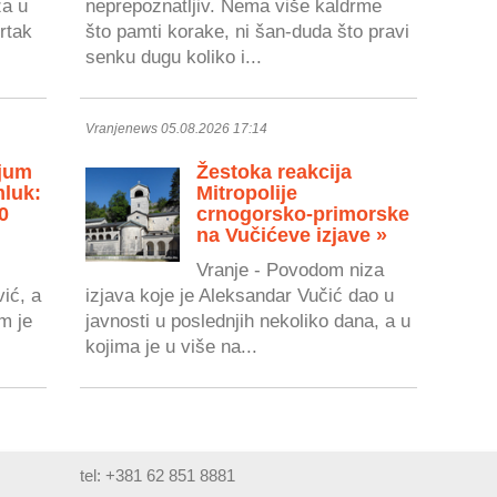
za u
neprepoznatljiv. Nema više kaldrme
vrtak
što pamti korake, ni šan-duda što pravi
senku dugu koliko i...
Vranjenews 05.08.2026 17:14
jum
Žestoka reakcija
mluk:
Mitropolije
0
crnogorsko-primorske
na Vučićeve izjave »
Vranje - Povodom niza
ić, a
izjava koje je Aleksandar Vučić dao u
im je
javnosti u poslednjih nekoliko dana, a u
kojima je u više na...
tel: +381 62 851 8881