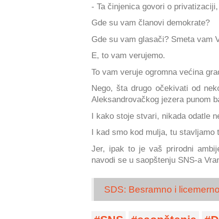
- Ta činjenica govori o privatizaciji,
Gde su vam članovi demokrate?
Gde su vam glasači? Smeta vam V
E, to vam verujemo.
To vam veruje ogromna većina građ
Nego, šta drugo očekivati od neko
Aleksandrovačkog jezera punom ba
I kako stoje stvari, nikada odatle n
I kad smo kod mulja, tu stavljamo
Jer, ipak to je vaš prirodni am
navodi se u saopštenju SNS-a Vran
SDS: Besramno i licemerno