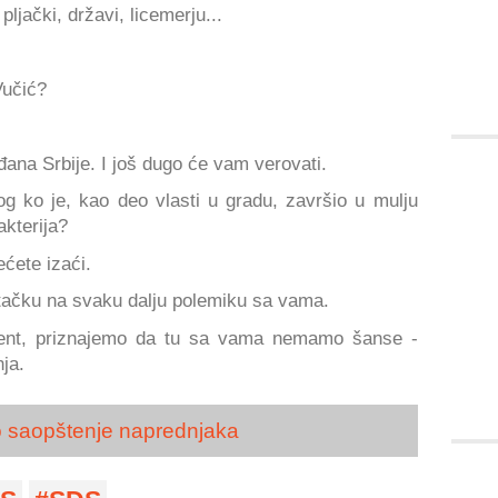
 pljački, državi, licemerju...
učić?
ana Srbije. I još dugo će vam verovati.
g ko je, kao deo vlasti u gradu, završio u mulju
kterija?
ećete izaći.
 tačku na svaku dalju polemiku sa vama.
bijent, priznajemo da tu sa vama nemamo šanse -
ja.
 saopštenje naprednjaka