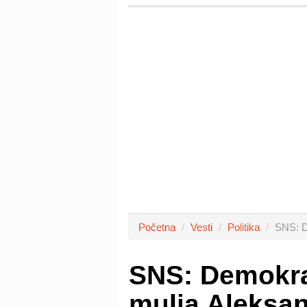
Početna
Vesti
Politika
SNS: D
SNS: Demokrat
mulja Aleksa