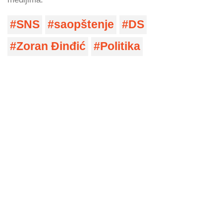
SNS
saopštenje
DS
Zoran Đinđić
Politika