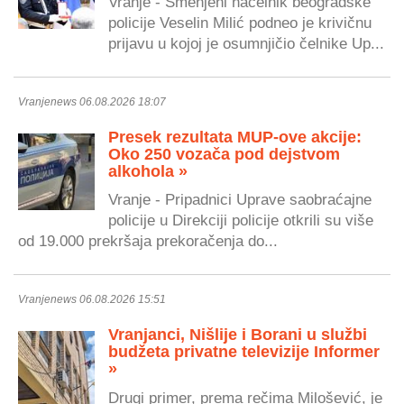
Vranje - Smenjeni načelnik beogradske
policije Veselin Milić podneo je krivičnu
prijavu u kojoj je osumnjičio čelnike Up...
Vranjenews 06.08.2026 18:07
Presek rezultata MUP-ove akcije:
Oko 250 vozača pod dejstvom
alkohola »
Vranje - Pripadnici Uprave saobraćajne
policije u Direkciji policije otkrili su više
od 19.000 prekršaja prekoračenja do...
Vranjenews 06.08.2026 15:51
Vranjanci, Nišlije i Borani u službi
budžeta privatne televizije Informer
»
Drugi primer, prema rečima Milošević, je