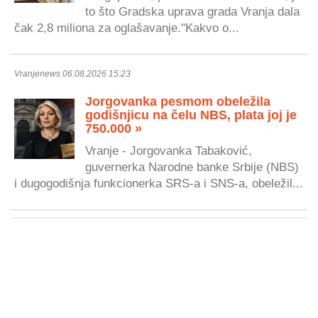
to što Gradska uprava grada Vranja dala
čak 2,8 miliona za oglašavanje."Kakvo o...
Vranjenews 06.08.2026 15:23
Jorgovanka pesmom obeležila
godišnjicu na čelu NBS, plata joj je
750.000 »
Vranje - Jorgovanka Tabaković,
guvernerka Narodne banke Srbije (NBS)
i dugogodišnja funkcionerka SRS-a i SNS-a, obeležil...