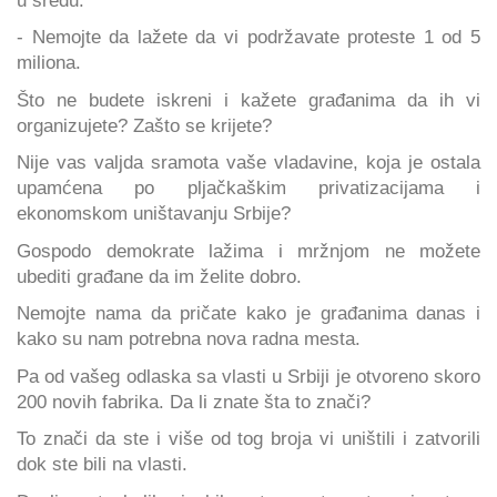
- Nemojte da lažete da vi podržavate proteste 1 od 5
miliona.
Što ne budete iskreni i kažete građanima da ih vi
organizujete? Zašto se krijete?
Nije vas valjda sramota vaše vladavine, koja je ostala
upamćena po pljačkaškim privatizacijama i
ekonomskom uništavanju Srbije?
Gospodo demokrate lažima i mržnjom ne možete
ubediti građane da im želite dobro.
Nemojte nama da pričate kako je građanima danas i
kako su nam potrebna nova radna mesta.
Pa od vašeg odlaska sa vlasti u Srbiji je otvoreno skoro
200 novih fabrika. Da li znate šta to znači?
To znači da ste i više od tog broja vi uništili i zatvorili
dok ste bili na vlasti.