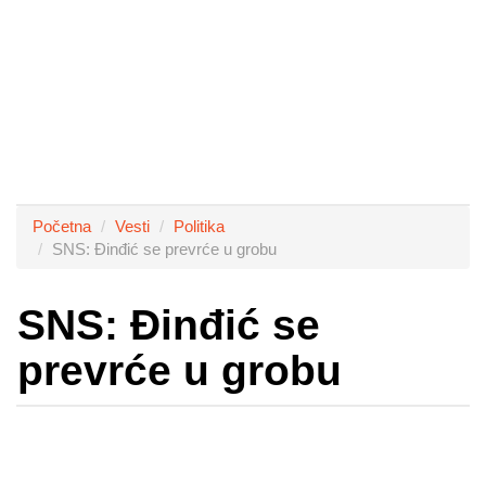
Početna
Vesti
Politika
SNS: Đinđić se prevrće u grobu
SNS: Đinđić se
prevrće u grobu