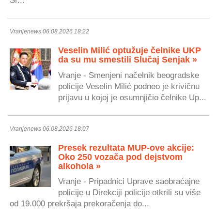
Sr...
Vranjenews 06.08.2026 18:22
Veselin Milić optužuje čelnike UKP
da su mu smestili Slučaj Senjak »
Vranje - Smenjeni načelnik beogradske
policije Veselin Milić podneo je krivičnu
prijavu u kojoj je osumnjičio čelnike Up...
Vranjenews 06.08.2026 18:07
Presek rezultata MUP-ove akcije:
Oko 250 vozača pod dejstvom
alkohola »
Vranje - Pripadnici Uprave saobraćajne
policije u Direkciji policije otkrili su više
od 19.000 prekršaja prekoračenja do...