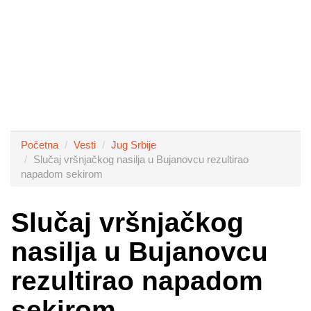
Početna
Vesti
Jug Srbije
Slučaj vršnjačkog nasilja u Bujanovcu rezultirao
napadom sekirom
Slučaj vršnjačkog
nasilja u Bujanovcu
rezultirao napadom
sekirom