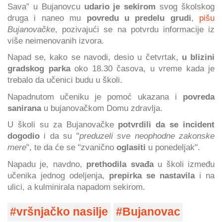
Sava” u Bujanovcu
udario je sekirom
svog školskog
druga i naneo mu
povredu u predelu grudi
,
pišu
Bujanovačke
, pozivajući se na potvrdu informacije iz
više neimenovanih izvora.
Napad se, kako se navodi, desio u četvrtak,
u blizini
gradskog parka
oko 18.30 časova, u vreme kada je
trebalo da učenici budu u školi.
Napadnutom učeniku je pomoć ukazana i
povreda
sanirana
u bujanovačkom Domu zdravlja.
U školi su za Bujanovačke
potvrdili da se incident
dogodio
i da su "
preduzeli sve neophodne zakonske
mere
", te da će se "zvanično
oglasiti
u ponedeljak".
Napadu je, navdno,
prethodila svađa
u školi između
učenika jednog odeljenja,
prepirka se nastavila
i na
ulici, a kulminirala napadom sekirom.
vršnjačko nasilje
Bujanovac