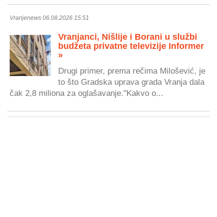
Vranjenews 06.08.2026 15:51
Vranjanci, Nišlije i Borani u službi
budžeta privatne televizije Informer
»
Drugi primer, prema rečima Milošević, je
to što Gradska uprava grada Vranja dala
čak 2,8 miliona za oglašavanje."Kakvo o...