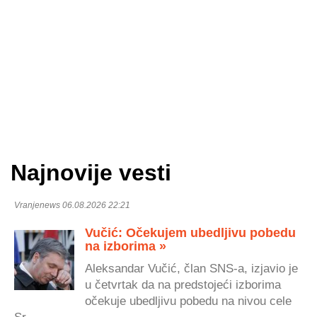
Najnovije vesti
Vranjenews 06.08.2026 22:21
Vučić: Očekujem ubedljivu pobedu
na izborima »
Aleksandar Vučić, član SNS-a, izjavio je
u četvrtak da na predstojeći izborima
očekuje ubedljivu pobedu na nivou cele