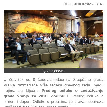
01.03.2018 07:42 » 07:46
@Vranjenews
U četvrtak od 9 časova, odbornici Skupštine grada
Vranja razmatraće više tačaka dnevnog reda, među
kojima su ključne
Predlog odluke o zaduživanju
grada Vranja za 2018. godinu
i Predlog odluke o
izmeni i dopuni Odluke o preuzimanju prava i obaveza
ugašenog JP Skijalište Besna kobila.