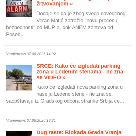
žrtvovanjem »
Dodaje se da je zbog svega navedenog
Veran Matić zatražio "novu procenu
bezbednosti" od MUP-a, dok ANEM zahteva od
Poseb...
Vranjenews 07.08.2026 14:02
SRCE: Kako će izgledati parking
zona u Ledenim stenama - ne zna
se VIDEO »
Kako će izgledati nova parking zona u
naselju Ledene stene - ne zna se,
saopštavaju iz Gradskog odbora stranke Srbija ce...
Vranjenews 07.08.2026 13:31
Dug raste: Blokada Grada Vranja