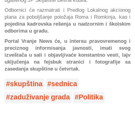
Odbornici će razmatrati i Predlog Lokalnog akcionog
plana za poboljšanje položaja Roma i Romkinja, kao i
pojedina kadrovska rešenja u nadzornim i školskim
odborima u gradu.
Portal Vranje News će, u intersu pravovremenog i
preciznog informisanja javnosti, imati svog
izveštača u sali i objavljivaće konstantno vesti, lajv
uključenja na fejsbuk stranici i fotografije sa
zasedanja skupštine u četvrtak.
skupština
sednica
zaduživanje grada
Politika