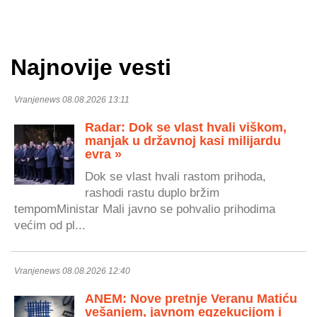
Najnovije vesti
Vranjenews 08.08.2026 13:11
Radar: Dok se vlast hvali viškom,
manjak u državnoj kasi milijardu
evra »
Dok se vlast hvali rastom prihoda,
rashodi rastu duplo bržim
tempomMinistar Mali javno se pohvalio prihodima
većim od pl...
Vranjenews 08.08.2026 12:40
ANEM: Nove pretnje Veranu Matiću
vešanjem, javnom egzekucijom i