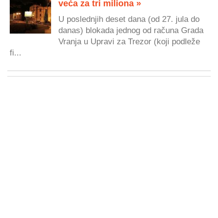
veća za tri miliona »
U poslednjih deset dana (od 27. jula do
danas) blokada jednog od računa Grada
Vranja u Upravi za Trezor (koji podleže
fi...