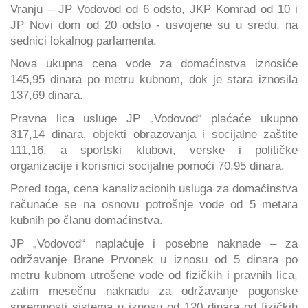
Vranju – JP Vodovod od 6 odsto, JKP Komrad od 10 i
JP Novi dom od 20 odsto - usvojene su u sredu, na
sednici lokalnog parlamenta.
Nova ukupna cena vode za domaćinstva iznosiće
145,95 dinara po metru kubnom, dok je stara iznosila
137,69 dinara.
Pravna lica usluge JP „Vodovod“ plaćaće ukupno
317,14 dinara, objekti obrazovanja i socijalne zaštite
111,16, a sportski klubovi, verske i političke
organizacije i korisnici socijalne pomoći 70,95 dinara.
Pored toga, cena kanalizacionih usluga za domaćinstva
računaće se na osnovu potrošnje vode od 5 metara
kubnih po članu domaćinstva.
JP „Vodovod“ naplaćuje i posebne naknade – za
održavanje Brane Prvonek u iznosu od 5 dinara po
metru kubnom utrošene vode od fizičkih i pravnih lica,
zatim mesečnu naknadu za održavanje pogonske
spremnosti sistema u iznosu od 120 dinara od fizičkih