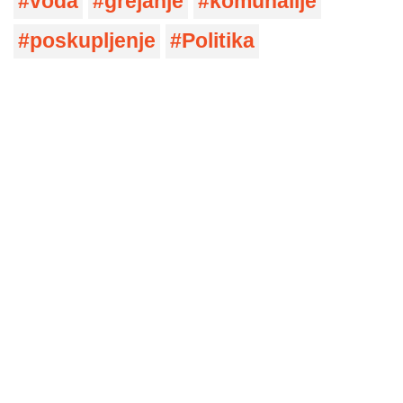
voda
grejanje
komunalije
poskupljenje
Politika