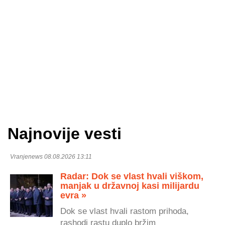
Najnovije vesti
Vranjenews 08.08.2026 13:11
Radar: Dok se vlast hvali viškom,
manjak u državnoj kasi milijardu
evra »
Dok se vlast hvali rastom prihoda,
rashodi rastu duplo bržim