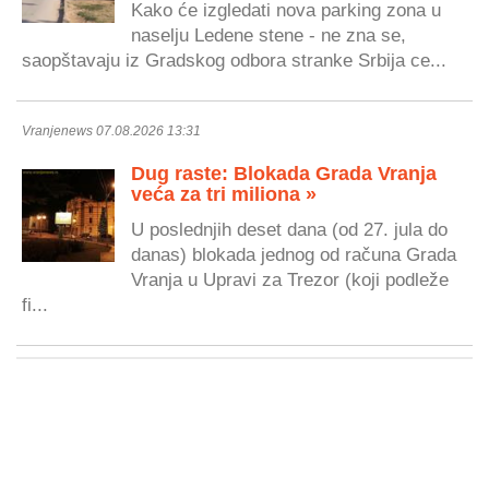
Kako će izgledati nova parking zona u
naselju Ledene stene - ne zna se,
saopštavaju iz Gradskog odbora stranke Srbija ce...
Vranjenews 07.08.2026 13:31
Dug raste: Blokada Grada Vranja
veća za tri miliona »
U poslednjih deset dana (od 27. jula do
danas) blokada jednog od računa Grada
Vranja u Upravi za Trezor (koji podleže
fi...