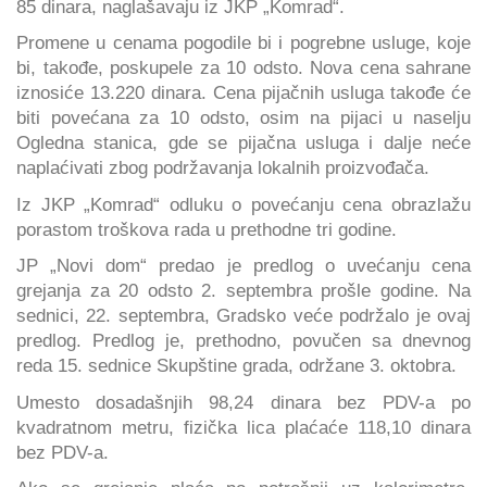
85 dinara, naglašavaju iz JKP „Komrad“.
Promene u cenama pogodile bi i pogrebne usluge, koje
bi, takođe, poskupele za 10 odsto. Nova cena sahrane
iznosiće 13.220 dinara. Cena pijačnih usluga takođe će
biti povećana za 10 odsto, osim na pijaci u naselju
Ogledna stanica, gde se pijačna usluga i dalje neće
naplaćivati zbog podržavanja lokalnih proizvođača.
Iz JKP „Komrad“ odluku o povećanju cena obrazlažu
porastom troškova rada u prethodne tri godine.
JP „Novi dom“ predao je predlog o uvećanju cena
grejanja za 20 odsto 2. septembra prošle godine. Na
sednici, 22. septembra, Gradsko veće podržalo je ovaj
predlog. Predlog je, prethodno, povučen sa dnevnog
reda 15. sednice Skupštine grada, održane 3. oktobra.
Umesto dosadašnjih 98,24 dinara bez PDV-a po
kvadratnom metru, fizička lica plaćaće 118,10 dinara
bez PDV-a.