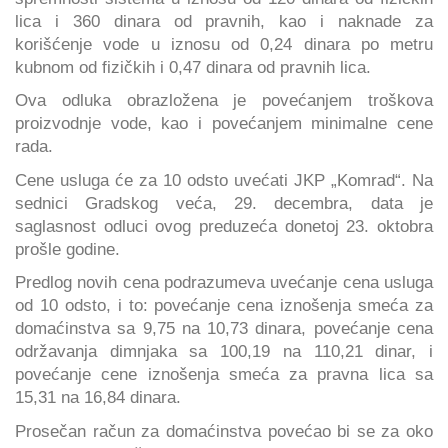
lica i 360 dinara od pravnih, kao i naknade za
korišćenje vode u iznosu od 0,24 dinara po metru
kubnom od fizičkih i 0,47 dinara od pravnih lica.
Ova odluka obrazložena je povećanjem troškova
proizvodnje vode, kao i povećanjem minimalne cene
rada.
Cene usluga će za 10 odsto uvećati JKP „Komrad“. Na
sednici Gradskog veća, 29. decembra, data je
saglasnost odluci ovog preduzeća donetoj 23. oktobra
prošle godine.
Predlog novih cena podrazumeva uvećanje cena usluga
od 10 odsto, i to: povećanje cena iznošenja smeća za
domaćinstva sa 9,75 na 10,73 dinara, povećanje cena
održavanja dimnjaka sa 100,19 na 110,21 dinar, i
povećanje cene iznošenja smeća za pravna lica sa
15,31 na 16,84 dinara.
Prosečan račun za domaćinstva povećao bi se za oko