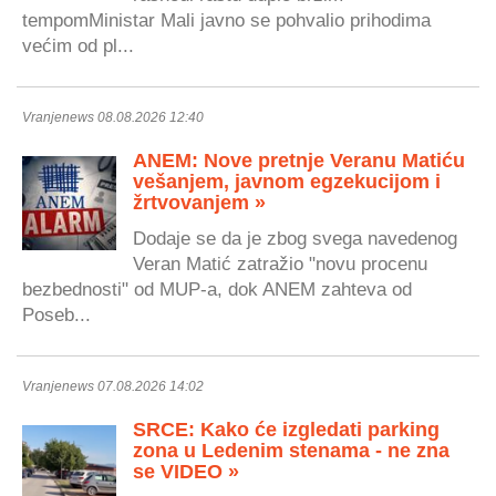
tempomMinistar Mali javno se pohvalio prihodima
većim od pl...
Vranjenews 08.08.2026 12:40
ANEM: Nove pretnje Veranu Matiću
vešanjem, javnom egzekucijom i
žrtvovanjem »
Dodaje se da je zbog svega navedenog
Veran Matić zatražio "novu procenu
bezbednosti" od MUP-a, dok ANEM zahteva od
Poseb...
Vranjenews 07.08.2026 14:02
SRCE: Kako će izgledati parking
zona u Ledenim stenama - ne zna
se VIDEO »