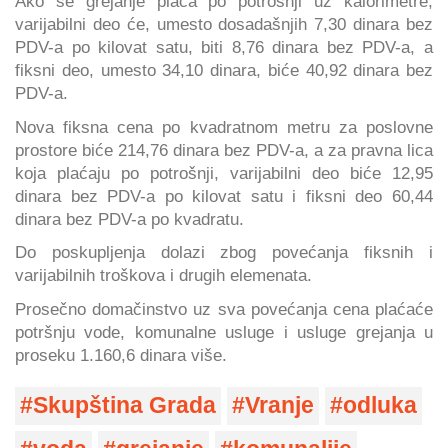
Ako se grejanje plaća po potrošnji uz kalorimetre,
varijabilni deo će, umesto dosadašnjih 7,30 dinara bez
PDV-a po kilovat satu, biti 8,76 dinara bez PDV-a, a
fiksni deo, umesto 34,10 dinara, biće 40,92 dinara bez
PDV-a.
Nova fiksna cena po kvadratnom metru za poslovne
prostore biće 214,76 dinara bez PDV-a, a za pravna lica
koja plaćaju po potrošnji, varijabilni deo biće 12,95
dinara bez PDV-a po kilovat satu i fiksni deo 60,44
dinara bez PDV-a po kvadratu.
Do poskupljenja dolazi zbog povećanja fiksnih i
varijabilnih troškova i drugih elemenata.
Prosečno domačinstvo uz sva povećanja cena plaćaće
potršnju vode, komunalne usluge i usluge grejanja u
proseku 1.160,6 dinara više.
Skupština Grada
Vranje
odluka