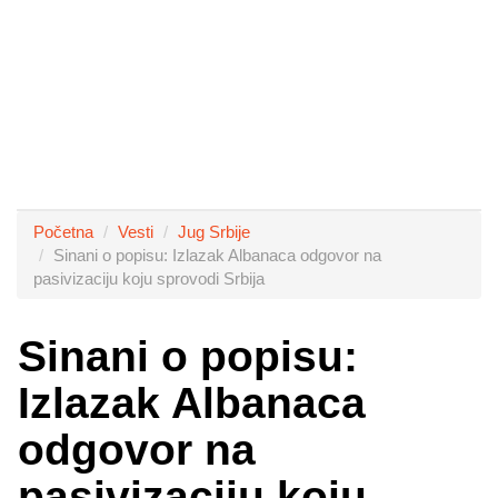
Početna
Vesti
Jug Srbije
Sinani o popisu: Izlazak Albanaca odgovor na
pasivizaciju koju sprovodi Srbija
Sinani o popisu:
Izlazak Albanaca
odgovor na
pasivizaciju koju