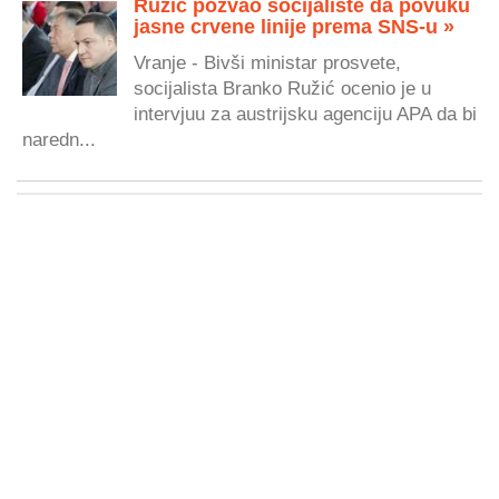
Ružić pozvao socijaliste da povuku
jasne crvene linije prema SNS-u »
Vranje - Bivši ministar prosvete,
socijalista Branko Ružić ocenio je u
intervjuu za austrijsku agenciju APA da bi
naredn...