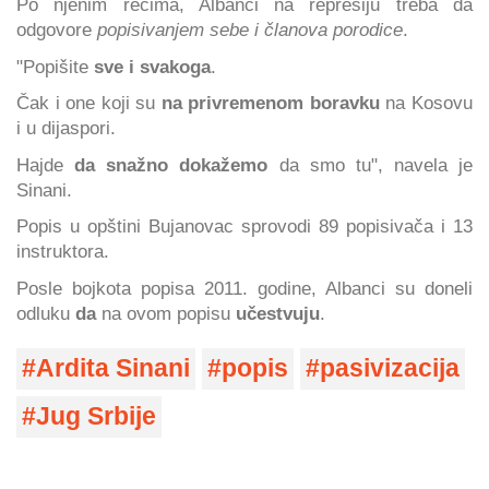
Po njenim rečima, Albanci na represiju treba da
odgovore
popisivanjem sebe i članova porodice
.
"Popišite
sve i svakoga
.
Čak i one koji su
na privremenom boravku
na Kosovu
i u dijaspori.
Hajde
da snažno dokažemo
da smo tu", navela je
Sinani.
Popis u opštini Bujanovac sprovodi 89 popisivača i 13
instruktora.
Posle bojkota popisa 2011. godine, Albanci su doneli
odluku
da
na ovom popisu
učestvuju
.
Ardita Sinani
popis
pasivizacija
Jug Srbije