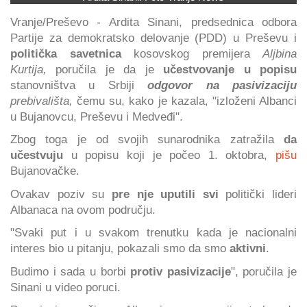
Vranje/Preševo - Ardita Sinani, predsednica odbora
Partije za demokratsko delovanje (PDD) u Preševu i
politička savetnica
kosovskog premijera
Aljbina
Kurtija,
poručila je da je
učestvovanje u popisu
stanovništva u Srbiji
odgovor na pasivizaciju
prebivališta,
čemu su, kako je kazala, "izloženi Albanci
u Bujanovcu, Preševu i Medveđi".
Zbog toga je od svojih sunarodnika zatražila
da
učestvuju
u popisu koji je počeo 1. oktobra,
pišu
Bujanovačke.
Ovakav poziv su
pre nje uputili svi
politički lideri
Albanaca na ovom području.
"Svaki put i u svakom trenutku kada je nacionalni
interes bio u pitanju, pokazali smo da smo
aktivni
.
Budimo i sada u borbi
protiv pasivizacije
", poručila je
Sinani u video poruci.