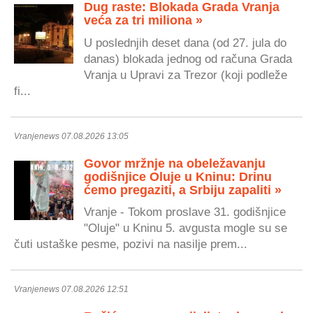
Dug raste: Blokada Grada Vranja
veća za tri miliona »
U poslednjih deset dana (od 27. jula do
danas) blokada jednog od računa Grada
Vranja u Upravi za Trezor (koji podleže
fi...
Vranjenews 07.08.2026 13:05
Govor mržnje na obeležavanju
godišnjice Oluje u Kninu: Drinu
ćemo pregaziti, a Srbiju zapaliti »
Vranje - Tokom proslave 31. godišnjice
"Oluje" u Kninu 5. avgusta mogle su se
čuti ustaške pesme, pozivi na nasilje prem...
Vranjenews 07.08.2026 12:51