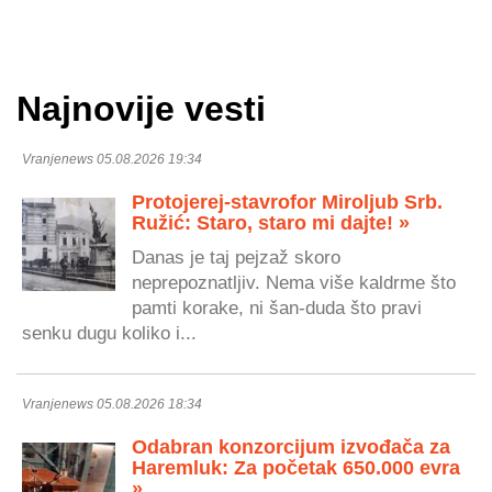
Najnovije vesti
Vranjenews 05.08.2026 19:34
Protojerej-stavrofor Miroljub Srb.
Ružić: Staro, staro mi dajte! »
Danas je taj pejzaž skoro
neprepoznatljiv. Nema više kaldrme što
pamti korake, ni šan-duda što pravi
senku dugu koliko i...
Vranjenews 05.08.2026 18:34
Odabran konzorcijum izvođača za
Haremluk: Za početak 650.000 evra
»