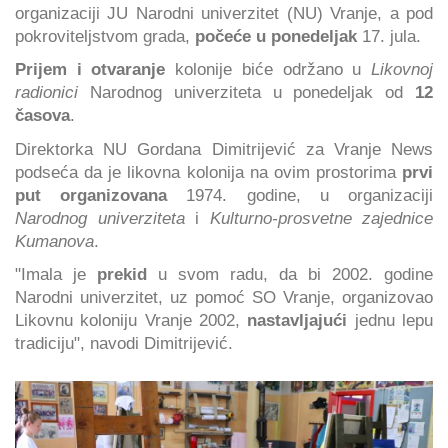
organizaciji JU Narodni univerzitet (NU) Vranje, a pod
pokroviteljstvom grada,
počeće u ponedeljak
17. jula.
Prijem i otvaranje
kolonije biće održano u
Likovnoj
radionici
Narodnog univerziteta u ponedeljak od
12
časova
.
Direktorka NU Gordana Dimitrijević za Vranje News
podseća da je likovna kolonija na ovim prostorima
prvi
put organizovana
1974. godine, u organizaciji
Narodnog univerziteta
i
Kulturno-prosvetne zajednice
Kumanova
.
"Imala je
prekid
u svom radu, da bi 2002. godine
Narodni univerzitet, uz pomoć SO Vranje, organizovao
Likovnu koloniju Vranje 2002,
nastavljajući
jednu lepu
tradiciju", navodi Dimitrijević.