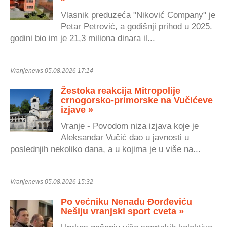
Vlasnik preduzeća "Niković Company" je
Petar Petrović, a godišnji prihod u 2025.
godini bio im je 21,3 miliona dinara il...
Vranjenews 05.08.2026 17:14
Žestoka reakcija Mitropolije
crnogorsko-primorske na Vučićeve
izjave »
Vranje - Povodom niza izjava koje je
Aleksandar Vučić dao u javnosti u
poslednjih nekoliko dana, a u kojima je u više na...
Vranjenews 05.08.2026 15:32
Po većniku Nenadu Đorđeviću
Nešiju vranjski sport cveta »