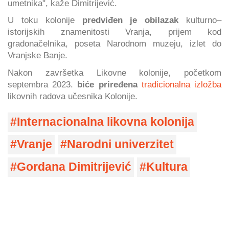
umetnika", kaže Dimitrijević.
U toku kolonije
predviđen je obilazak
kulturno–
istorijskih znamenitosti Vranja, prijem kod
gradonačelnika, poseta Narodnom muzeju, izlet do
Vranjske Banje.
Nakon završetka Likovne kolonije, početkom
septembra 2023.
biće priređena
tradicionalna izložba
likovnih radova učesnika Kolonije.
Internacionalna likovna kolonija
Vranje
Narodni univerzitet
Gordana Dimitrijević
Kultura