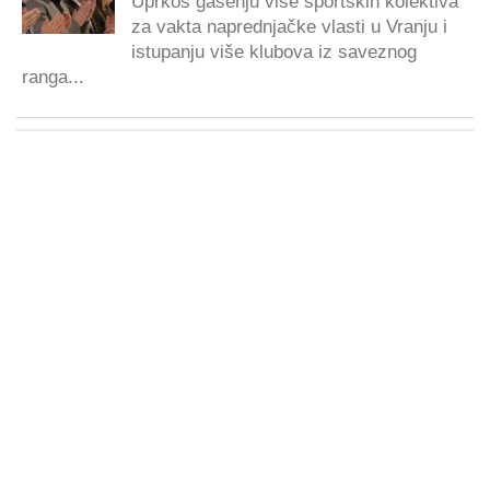
Uprkos gašenju više sportskih kolektiva
za vakta naprednjačke vlasti u Vranju i
istupanju više klubova iz saveznog
ranga...