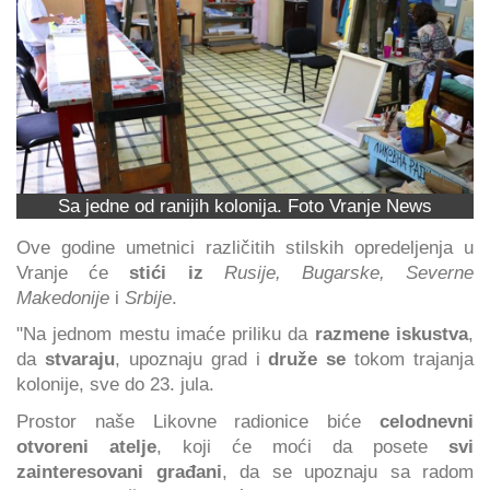
Sa jedne od ranijih kolonija. Foto Vranje News
Ove godine umetnici različitih stilskih opredeljenja u
Vranje će
stići iz
Rusije, Bugarske, Severne
Makedonije
i
Srbije
.
"Na jednom mestu imaće priliku da
razmene iskustva
,
da
stvaraju
, upoznaju grad i
druže se
tokom trajanja
kolonije, sve do 23. jula.
Prostor naše Likovne radionice biće
celodnevni
otvoreni atelje
, koji će moći da posete
svi
zainteresovani građani
, da se upoznaju sa radom