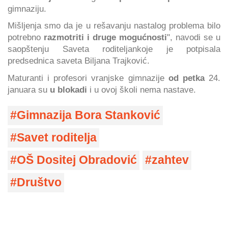
gimnaziju.
Mišljenja smo da je u rešavanju nastalog problema bilo
potrebno
razmotriti i druge mogućnosti
", navodi se u
saopštenju Saveta roditeljankoje je potpisala
predsednica saveta Biljana Trajković.
Maturanti i profesori vranjske gimnazije
od petka
24.
januara su
u blokadi
i u ovoj školi nema nastave.
Gimnazija Bora Stanković
Savet roditelja
OŠ Dositej Obradović
zahtev
Društvo