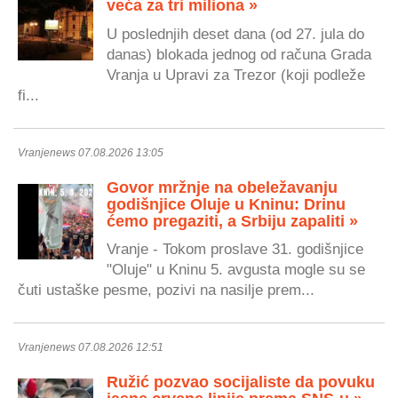
veća za tri miliona »
U poslednjih deset dana (od 27. jula do
danas) blokada jednog od računa Grada
Vranja u Upravi za Trezor (koji podleže
fi...
Vranjenews 07.08.2026 13:05
Govor mržnje na obeležavanju
godišnjice Oluje u Kninu: Drinu
ćemo pregaziti, a Srbiju zapaliti »
Vranje - Tokom proslave 31. godišnjice
"Oluje" u Kninu 5. avgusta mogle su se
čuti ustaške pesme, pozivi na nasilje prem...
Vranjenews 07.08.2026 12:51
Ružić pozvao socijaliste da povuku