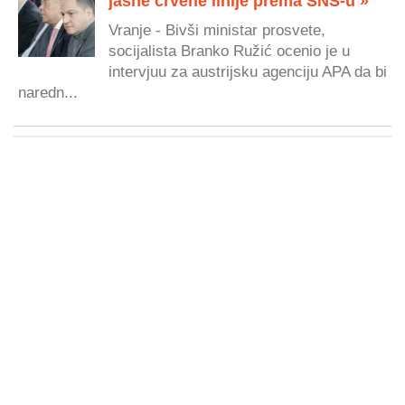
jasne crvene linije prema SNS-u »
Vranje - Bivši ministar prosvete,
socijalista Branko Ružić ocenio je u
intervjuu za austrijsku agenciju APA da bi
naredn...