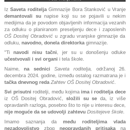
Iz
Saveta roditelja
Gimnazije Bora Stanković u Vranje
demantovali su
napise koji su se pojavili u nekim
medijima da je povodom objavljenih informacija vezanih
za odluku o planiranom preseljenju dece i zaposlenih
OŠ Dositej Obradović
u zgradu vranjske gimnazije da
odluku,
navodno, donela direktorka
gimnazije.
"Ti
navodi nisu tačni
, jer su u donošenju odluke
učestvovali i svi organi
i tela škole.
Naime,
na sednici
Saveta roditelja,
održanoj 26.
decembra 2024. godine, između ostalog razmatrana je i
tačka dnevnog reda
Zahtev OŠ Dositej Obradović
.
Svi prisutni
roditelji, među kojima
ima i roditelja dece
iz OŠ Dositej Obradović,
složili su se
da, iz više
opravdanih razloga, posebno što to nije u interesu dece,
nije moguće da se udovolji zahtevu
Dositejeve škole
.
Imamo saznanja da
među roditeljima vlada
nezadovoljstvo
zbog
neopravdanih pritisaka
na