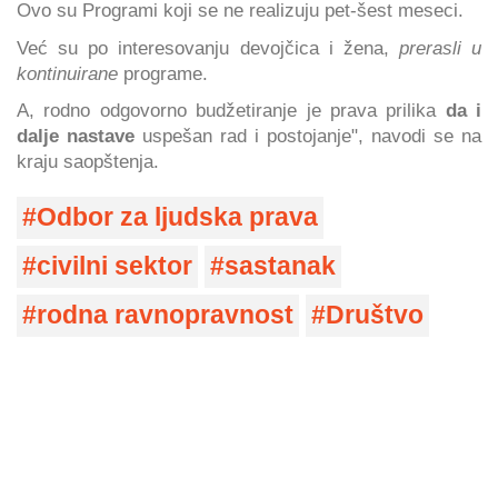
Ovo su Programi koji se ne realizuju pet-šest meseci.
Već su po interesovanju devojčica i žena,
prerasli u
kontinuirane
programe.
A, rodno odgovorno budžetiranje je prava prilika
da i
dalje nastave
uspešan rad i postojanje", navodi se na
kraju saopštenja.
Odbor za ljudska prava
civilni sektor
sastanak
rodna ravnopravnost
Društvo