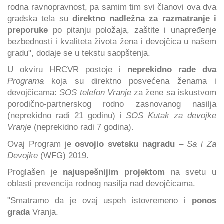
rodna ravnopravnost, pa samim tim svi članovi ova dva
gradska tela su
direktno nadležna za razmatranje i
preporuke
po pitanju položaja, zaštite i unapređenje
bezbednosti i kvaliteta života žena i devojčica u našem
gradu", dodaje se u tekstu saopštenja.
U okviru HRCVR postoje i
neprekidno rade dva
Programa
koja su direktno posvećena ženama i
devojčicama:
SOS telefon Vranje
za žene sa iskustvom
porodično-partnerskog rodno zasnovanog nasilja
(neprekidno radi 21 godinu) i
SOS Kutak za devojke
Vranje
(neprekidno radi 7 godina).
Ovaj Program je
osvojio svetsku nagradu
–
Sa i Za
Devojke
(WFG) 2019.
Proglašen je
najuspešnijim projektom
na svetu u
oblasti prevencija rodnog nasilja nad devojčicama.
"Smatramo da je ovaj uspeh istovremeno i
ponos
grada
Vranja.