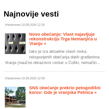
Najnovije vesti
Vranjenews 10.08.2026 12:30
Novo obećanje: Vlast najavljuje
rekonstrukciju Trga Nemanjića u
Vranju »
Iako je iza aktuelne vlasti niska
neispunjenih obećanja datih građanima
Vranja (naučno obrazovni centar u Ćoški, nemački...
Vranjenews 10.08.2026 12:09
SNS obećanje prekrio petogodišni
korov: Gde je vranjska Petnica »