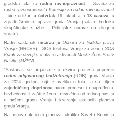
gradska tela za
rodnu ravnopravnost
–
Saveta za
rodnu ravnopravnost
i
Komisije za rodnu ravnopravnost
- biće održan
u četvrtak
19. oktobra u
13 časova
, u
zgradi Gradske uprave grada Vranja (sala u hodniku
skupštinske službe i Policijske uprave na drugom
spratu).
Radni sastanak
inicirao je
Odbora za ljudska prava
Vranje
(HRCVR) - SOS telefona Vranje za žene i
SOS
Kutak za devojke
u okviru aktivnosti
Mreže Žene Protiv
Nasilja (MŽPN)
.
"Sastanak se organizuje u okviru procesa pripreme
rodno odgovornog budžetiranja
(ROB) grada Vranja
za 2024. godinu, koji je uveliko u toku, a sa ciljem
zajedničkog doprinosa
ovom procesu i unapređenju
bezbednosti i zaštite žena i devojčica od rodnog nasilja
u našem gradu Vranju i kreiranja akcionih planova
grada Vranja.
Na osnovu akcionih planova, ukoliko Savet i Komisija