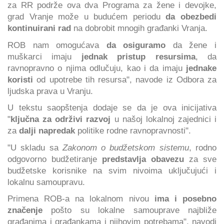
za RR podrže ova dva Programa za žene i devojke,
grad Vranje može u budućem periodu
da obezbedi
kontinuirani rad
na dobrobit mnogih građanki Vranja.
ROB nam omogućava
da osiguramo
da žene i
muškarci imaju
jednak pristup resursima
, da
ravnopravno o njima odlučuju, kao i da imaju
jednake
koristi
od upotrebe tih resursa", navode iz Odbora za
ljudska prava u Vranju.
U tekstu saopštenja dodaje se da je ova inicijativa
"
ključna za održivi razvoj
u našoj lokalnoj zajednici i
za
dalji napredak
politike rodne ravnopravnosti".
"U skladu sa
Zakonom o budžetskom sistemu
, rodno
odgovorno budžetiranje
predstavlja obavezu
za sve
budžetske korisnike na svim nivoima uključujući i
lokalnu samoupravu.
Primena ROB-a na lokalnom nivou
ima i posebno
značenje
pošto su lokalne samouprave najbliže
građanima i građankama i njihovim potrebama", navodi