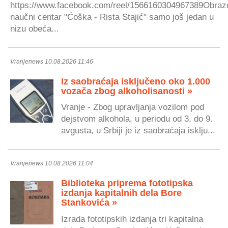
https://www.facebook.com/reel/1566160304967389Obraz
naučni centar "Ćoška - Rista Stajić" samo još jedan u
nizu obeća...
Vranjenews 10.08.2026 11:46
Iz saobraćaja isključeno oko 1.000
vozača zbog alkoholisanosti »
Vranje - Zbog upravljanja vozilom pod
dejstvom alkohola, u periodu od 3. do 9.
avgusta, u Srbiji je iz saobraćaja isklju...
Vranjenews 10.08.2026 11:04
Biblioteka priprema fototipska
izdanja kapitalnih dela Bore
Stankovića »
Izrada fototipskih izdanja tri kapitalna