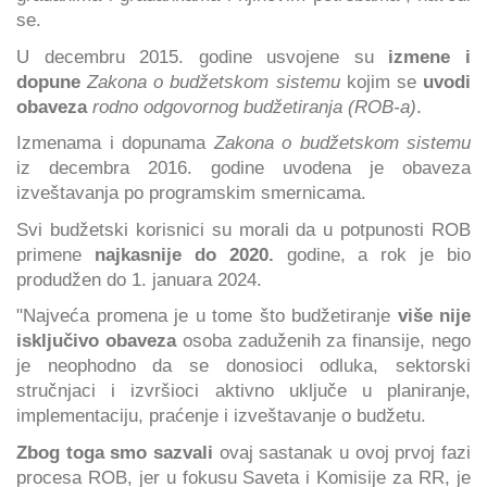
se.
U decembru 2015. godine usvojene su
izmene i
dopune
Zakona o budžetskom sistemu
kojim se
uvodi
obaveza
rodno odgovornog budžetiranja (ROB-a)
.
Izmenama i dopunama
Zakona o budžetskom sistemu
iz decembra 2016. godine uvodena je obaveza
izveštavanja po programskim smernicama.
Svi budžetski korisnici su morali da u potpunosti ROB
primene
najkasnije do 2020.
godine, a rok je bio
produdžen do 1. januara 2024.
"Najveća promena je u tome što budžetiranje
više nije
isključivo obaveza
osoba zaduženih za finansije, nego
je neophodno da se donosioci odluka, sektorski
stručnjaci i izvršioci aktivno uključe u planiranje,
implementaciju, praćenje i izveštavanje o budžetu.
Zbog toga smo sazvali
ovaj sastanak u ovoj prvoj fazi
procesa ROB, jer u fokusu Saveta i Komisije za RR, je