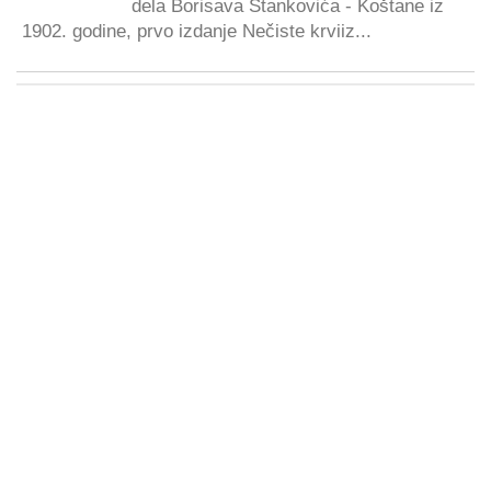
dela Borisava Stankovića - Koštane iz
1902. godine, prvo izdanje Nečiste krviiz...