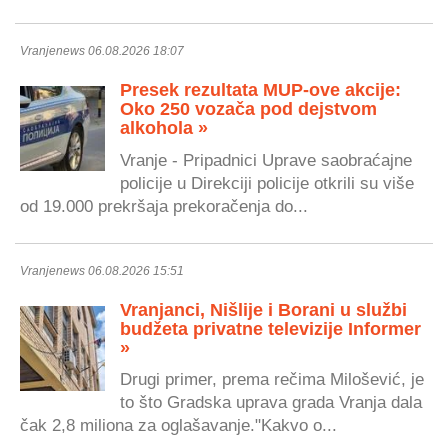
Vranjenews 06.08.2026 18:07
Presek rezultata MUP-ove akcije:
Oko 250 vozača pod dejstvom
alkohola »
Vranje - Pripadnici Uprave saobraćajne
policije u Direkciji policije otkrili su više
od 19.000 prekršaja prekoračenja do...
Vranjenews 06.08.2026 15:51
Vranjanci, Nišlije i Borani u službi
budžeta privatne televizije Informer
»
Drugi primer, prema rečima Milošević, je
to što Gradska uprava grada Vranja dala
čak 2,8 miliona za oglašavanje."Kakvo o...