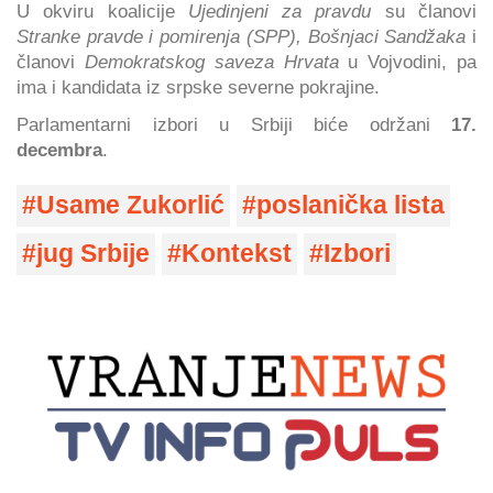
U okviru koalicije
Ujedinjeni za pravdu
su članovi
Stranke pravde i pomirenja (SPP), Bošnjaci Sandžaka
i
članovi
Demokratskog saveza Hrvata
u Vojvodini, pa
ima i kandidata iz srpske severne pokrajine.
Parlamentarni izbori u Srbiji biće održani
17.
decembra
.
Usame Zukorlić
poslanička lista
jug Srbije
Kontekst
Izbori