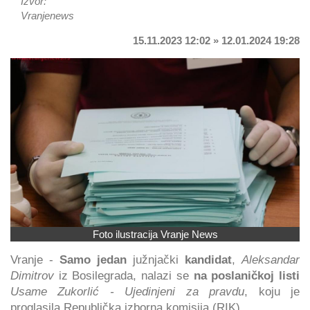
Izvor:
Vranjenews
15.11.2023 12:02 » 12.01.2024 19:28
Foto ilustracija Vranje News
Vranje -
Samo jedan
južnjački
kandidat
,
Aleksandar
Dimitrov
iz Bosilegrada, nalazi se
na poslaničkoj listi
Usame Zukorlić - Ujedinjeni za pravdu
, koju je
proglasila Republička izborna komisija (RIK).