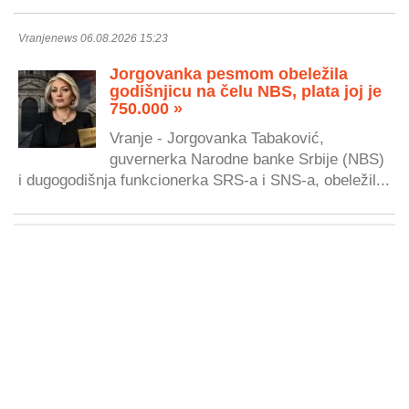
Vranjenews 06.08.2026 15:23
Jorgovanka pesmom obeležila
godišnjicu na čelu NBS, plata joj je
750.000 »
Vranje - Jorgovanka Tabaković,
guvernerka Narodne banke Srbije (NBS)
i dugogodišnja funkcionerka SRS-a i SNS-a, obeležil...