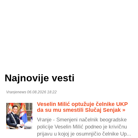
Najnovije vesti
Vranjenews 06.08.2026 18:22
Veselin Milić optužuje čelnike UKP
da su mu smestili Slučaj Senjak »
Vranje - Smenjeni načelnik beogradske
policije Veselin Milić podneo je krivičnu
prijavu u kojoj je osumnjičio čelnike Up...