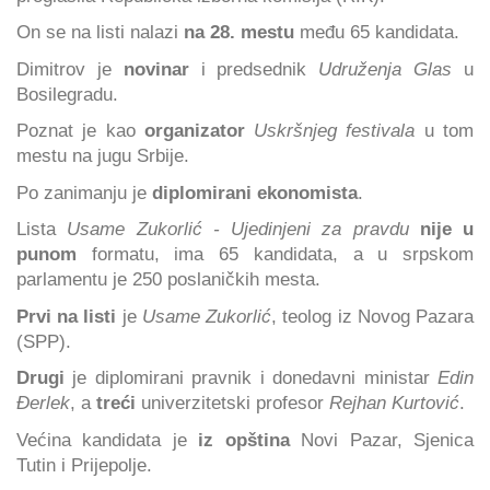
On se na listi nalazi
na 28. mestu
među 65 kandidata.
Dimitrov je
novinar
i predsednik
Udruženja Glas
u
Bosilegradu.
Poznat je kao
organizator
Uskršnjeg festivala
u tom
mestu na jugu Srbije.
Po zanimanju je
diplomirani ekonomista
.
Lista
Usame Zukorlić - Ujedinjeni za pravdu
nije u
punom
formatu, ima 65 kandidata, a u srpskom
parlamentu je 250 poslaničkih mesta.
Prvi na listi
je
Usame Zukorlić
, teolog iz Novog Pazara
(SPP).
Drugi
je diplomirani pravnik i donedavni ministar
Edin
Đerlek
, a
treći
univerzitetski profesor
Rejhan Kurtović
.
Većina kandidata je
iz opština
Novi Pazar, Sjenica
Tutin i Prijepolje.