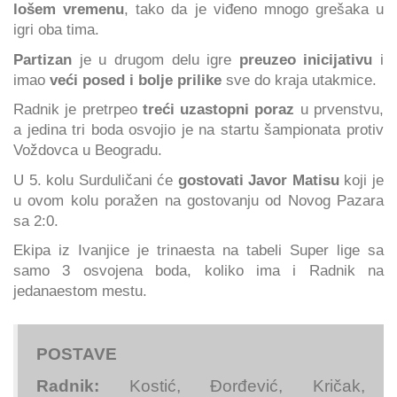
lošem vremenu
, tako da je viđeno mnogo grešaka u
igri oba tima.
Partizan
je u drugom delu igre
preuzeo inicijativu
i
imao
veći posed i bolje prilike
sve do kraja utakmice.
Radnik je pretrpeo
treći uzastopni poraz
u prvenstvu,
a jedina tri boda osvojio je na startu šampionata protiv
Voždovca u Beogradu.
U 5. kolu Surduličani će
gostovati Javor Matisu
koji je
u ovom kolu poražen na gostovanju od Novog Pazara
sa 2:0.
Ekipa iz Ivanjice je trinaesta na tabeli Super lige sa
samo 3 osvojena boda, koliko ima i Radnik na
jedanaestom mestu.
POSTAVE
Radnik:
Kostić, Đorđević, Kričak,