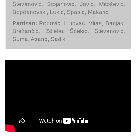
Stevanović, Stojanović, Jović, Mitošević,
Bogdanovski, Lukić, Spasić, Makarić
Partizan:
Popović, Lutovac, Vitas, Banjak,
Brežančić, Zdjelar, Šćekić, Stevanović,
Suma, Asano, Sadik