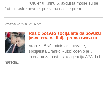
"Oluje" u Kninu 5. avgusta mogle su se
čuti ustaške pesme, pozivi na nasilje prem...
Vranjenews 07.08.2026 12:51
Ružić pozvao socijaliste da povuku
jasne crvene linije prema SNS-u »
Vranje - Bivši ministar prosvete,
socijalista Branko Ružić ocenio je u
intervjuu za austrijsku agenciju APA da bi
naredn...