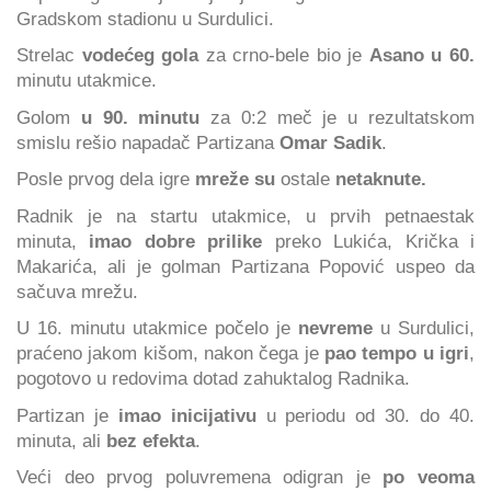
Gradskom stadionu u Surdulici.
Strelac
vodećeg gola
za crno-bele bio je
Asano u 60.
minutu utakmice.
Golom
u 90. minutu
za 0:2 meč je u rezultatskom
smislu rešio napadač Partizana
Omar Sadik
.
Posle prvog dela igre
mreže su
ostale
netaknute.
Radnik je na startu utakmice, u prvih petnaestak
minuta,
imao dobre prilike
preko Lukića, Krička i
Makarića, ali je golman Partizana Popović uspeo da
sačuva mrežu.
U 16. minutu utakmice počelo je
nevreme
u Surdulici,
praćeno jakom kišom, nakon čega je
pao tempo u igri
,
pogotovo u redovima dotad zahuktalog Radnika.
Partizan je
imao inicijativu
u periodu od 30. do 40.
minuta, ali
bez efekta
.
Veći deo prvog poluvremena odigran je
po veoma