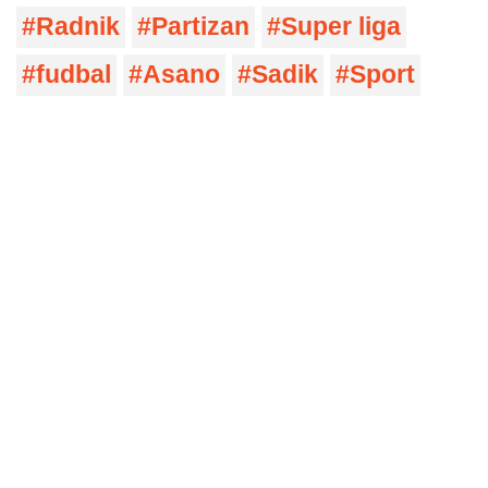
Radnik
Partizan
Super liga
fudbal
Asano
Sadik
Sport