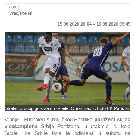
Izvor:
Vranjenews
15.08.2020 20:04 » 16.08.2020 09:45
Strelac drugog gola za crno-bele: Omar Sadik. Foto FK Partizan
Vranje - Fudbaleri surduličkog Radnika
poraženi su od
vicešampiona
Srbije Partizana, u utakmici 4. kola
Super lige Srbije koja je odigrana u subotu na