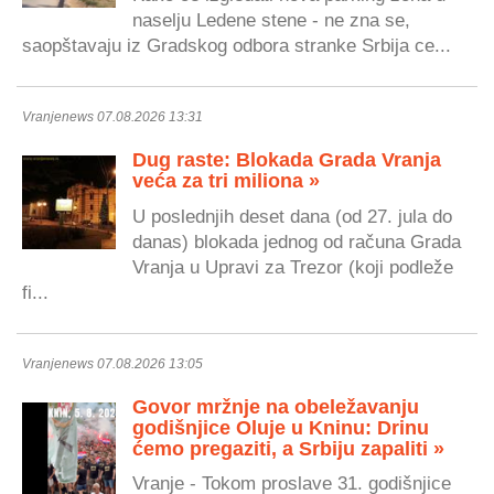
naselju Ledene stene - ne zna se,
saopštavaju iz Gradskog odbora stranke Srbija ce...
Vranjenews 07.08.2026 13:31
Dug raste: Blokada Grada Vranja
veća za tri miliona »
U poslednjih deset dana (od 27. jula do
danas) blokada jednog od računa Grada
Vranja u Upravi za Trezor (koji podleže
fi...
Vranjenews 07.08.2026 13:05
Govor mržnje na obeležavanju
godišnjice Oluje u Kninu: Drinu
ćemo pregaziti, a Srbiju zapaliti »
Vranje - Tokom proslave 31. godišnjice