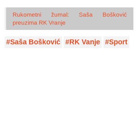
Rukometni žurnal: Saša Bošković
preuzima RK Vranje
Saša Bošković
RK Vanje
Sport