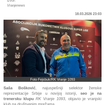
Izvor:
Vranjenews
18.03.2026 23:03
Foto Fejsbuk/RK Vranje 1093
Saša Bošković
, najuspešniji selektor ženske
reprezentacije Srbije u novijoj istoriji,
seo je na
trenersku klupu
RK Vranje 1093
, objavio je vranjski
klub na društvenim mrežama.