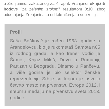
u Zrenjaninu, zakazanog za 4. april, Vranjanci
uknjižiti
bodove
"
za zelenim stolom
" rezultatom 0:10, zbog
odustajanja Zrenjaninaca od takmičenja u super ligi.
Profil
Saša Bošković je rođen 1963. godine u
Aranđelovcu, bio je rukometaš Šamota n65
iz rodnog grada, a kao trener vodio je
Šamot, Knjaz Miloš, Devu u Rumuniji,
Partizan u Beogradu, Dinamo u Pančevu,
a više godina je bio selektor ženske
reprezentacije Srbije sa kojom je osvojio
četvrto mesto na prvenstvu Evrope 2012. i
srebrnu medalju na prvenstvu sveta 2013.
godine.