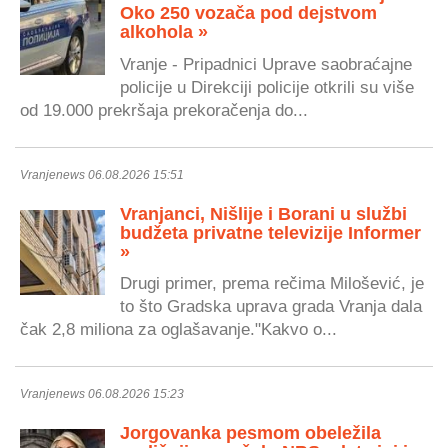
Oko 250 vozača pod dejstvom
alkohola »
Vranje - Pripadnici Uprave saobraćajne
policije u Direkciji policije otkrili su više
od 19.000 prekršaja prekoračenja do...
Vranjenews 06.08.2026 15:51
Vranjanci, Nišlije i Borani u službi
budžeta privatne televizije Informer
»
Drugi primer, prema rečima Milošević, je
to što Gradska uprava grada Vranja dala
čak 2,8 miliona za oglašavanje."Kakvo o...
Vranjenews 06.08.2026 15:23
Jorgovanka pesmom obeležila