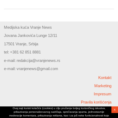
Medijska kuća Vranje News
Jovana Jankovića Lunge 12/11
17501 Vranje, Srbija
tel: +381 62 851 8881
e-mail:
redakcija@vranjenews.rs
e-mail:
vranjenews@gmail.com
Kontakt
Marketing
Impresum
Pravila korišćenja
Ovaj sajt koristi kolačiće (cookies) u cilju pružanja boljeg korisničkog iskustva,
O nama
X
prikazivanja personalizovanog sadržaja, sprečavanja spama, jednostavnije
moderacije komentara, prikazivanja reklama, kao i za još neke funkcionalnosti koje