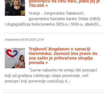
godišnjicu na čelu NBS, plata joj je
750.000 »
Vranje - Jorgovanka Tabaković,
guvernerka Narodne banke Srbije (NBS)
i dugogodišnja funkcionerka SRS-a i SNS-a, obeležil...
Vranjenews 06.08.2026 12:04
Trajković Bogdanov o sanaciji
Haremluka: Javnost ima pravo da
zna zašto je prihvaćena skuplja
ponuda »
"Javne nabavke ne smeju biti postupci
koji od građana zahtevaju slepo poverenje, već
postupci koji poverenje zaslužuju k...