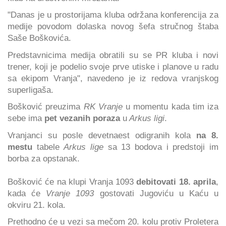
"Danas je u prostorijama kluba održana konferencija za
medije povodom dolaska novog šefa stručnog štaba
Saše Boškovića.
Predstavnicima medija obratili su se PR kluba i novi
trener, koji je podelio svoje prve utiske i planove u radu
sa ekipom Vranja", navedeno je iz redova vranjskog
superligaša.
Bošković preuzima
RK Vranje
u momentu kada tim iza
sebe ima
pet vezanih poraza
u
Arkus ligi
.
Vranjanci su posle devetnaest odigranih kola
na 8.
mestu
tabele
Arkus lige
sa 13 bodova i predstoji im
borba za opstanak.
Bošković će na klupi Vranja 1093
debitovati 18. aprila
,
kada će
Vranje 1093
gostovati Jugoviću u Kaću u
okviru 21. kola.
Prethodno će u vezi sa mečom 20. kolu protiv Proletera